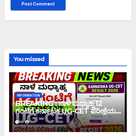
You missed
INFORMATION
BREAKING : ನಾಳೆ ಮಧ್ಯಾಹ್ನ 12
ಗಂಟೆಗೆ ಕರ್ನಾಟಕ UG-CET ಪರೀಕ್ಷೆಯ
ಫಲಿತಾಂಶ ಪ್ರಕಟ |UG-CET Result
2026