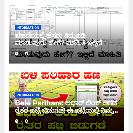
INFORMATION
ಪಹಣಿಯಲ್ಲಿ ಹೆಸರು ತಿದ್ದುಪಡಿ
ಮಾಡುವುದು ಹೇಗೆ? ಮಾಹಿತಿ ಇಲ್ಲಿದೆ
INFORMATION
Bele Parihara: ಆಧಾರ್ ಲಿಂಕ್ ಆಗದ
ರೈತರ ಪಟ್ಟಿ ಬಿಡುಗಡೆ! ಈ ಪಟ್ಟಿಯಲ್ಲಿ ನಿಮ್ಮ
ಹೆಸರು ಇದ್ದರೆ ನಿಮಗೆ ಹಣ ಜಮಾ ಆಗಲ್ಲ !