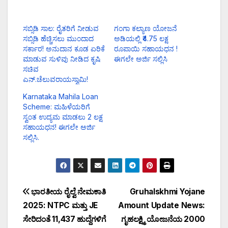
ಸಬ್ಸಿಡಿ ಸಾಲ: ರೈತರಿಗೆ ನೀಡುವ
ಗಂಗಾ ಕಲ್ಯಾಣ ಯೋಜನೆ
ಸಬ್ಸಿಡಿ ಹೆಚ್ಚಿಸಲು ಮುಂದಾದ
ಅಡಿಯಲ್ಲಿ ₹4.75 ಲಕ್ಷ
ಸರ್ಕಾರ! ಅನುದಾನ ಕೂಡ ಏರಿಕೆ
ರೂಪಾಯಿ ಸಹಾಯಧನ !
ಮಾಡುವ ಸುಳಿವು ನೀಡಿದ ಕೃಷಿ
ಈಗಲೇ ಅರ್ಜಿ ಸಲ್ಲಿಸಿ
ಸಚಿವ
ಎನ್.ಚೆಲುವರಾಯಸ್ವಾಮಿ!
Karnataka Mahila Loan
Scheme: ಮಹಿಳೆಯರಿಗೆ
ಸ್ವಂತ ಉದ್ಯಮ ಮಾಡಲು 2 ಲಕ್ಷ
ಸಹಾಯಧನ! ಈಗಲೇ ಅರ್ಜಿ
ಸಲ್ಲಿಸಿ.
ಭಾರತೀಯ ರೈಲ್ವೆ ನೇಮಕಾತಿ
Gruhalskhmi Yojane
2025: NTPC ಮತ್ತು JE
Amount Update News:
ಸೇರಿದಂತೆ 11,437 ಹುದ್ದೆಗಳಿಗೆ
ಗೃಹಲಕ್ಷ್ಮಿ ಯೋಜನೆಯ 2000