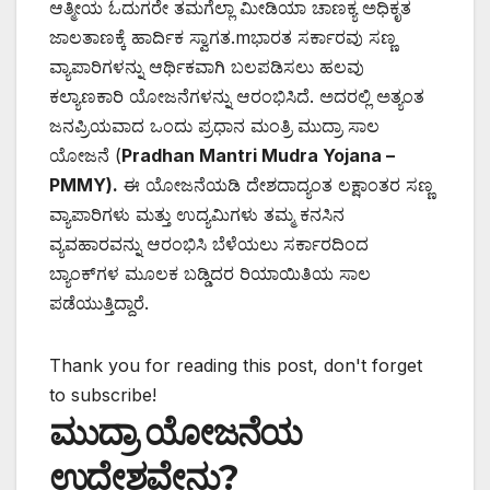
ಆತ್ಮೀಯ ಓದುಗರೇ ತಮಗೆಲ್ಲಾ ಮೀಡಿಯಾ ಚಾಣಕ್ಯ ಅಧಿಕೃತ
ಜಾಲತಾಣಕ್ಕೆ ಹಾರ್ದಿಕ ಸ್ವಾಗತ.mಭಾರತ ಸರ್ಕಾರವು ಸಣ್ಣ
ವ್ಯಾಪಾರಿಗಳನ್ನು ಆರ್ಥಿಕವಾಗಿ ಬಲಪಡಿಸಲು ಹಲವು
ಕಲ್ಯಾಣಕಾರಿ ಯೋಜನೆಗಳನ್ನು ಆರಂಭಿಸಿದೆ. ಅದರಲ್ಲಿ ಅತ್ಯಂತ
ಜನಪ್ರಿಯವಾದ ಒಂದು ಪ್ರಧಾನ ಮಂತ್ರಿ ಮುದ್ರಾ ಸಾಲ
ಯೋಜನೆ (
Pradhan Mantri Mudra Yojana –
PMMY).
ಈ ಯೋಜನೆಯಡಿ ದೇಶದಾದ್ಯಂತ ಲಕ್ಷಾಂತರ ಸಣ್ಣ
ವ್ಯಾಪಾರಿಗಳು ಮತ್ತು ಉದ್ಯಮಿಗಳು ತಮ್ಮ ಕನಸಿನ
ವ್ಯವಹಾರವನ್ನು ಆರಂಭಿಸಿ ಬೆಳೆಯಲು ಸರ್ಕಾರದಿಂದ
ಬ್ಯಾಂಕ್‌ಗಳ ಮೂಲಕ ಬಡ್ಡಿದರ ರಿಯಾಯಿತಿಯ ಸಾಲ
ಪಡೆಯುತ್ತಿದ್ದಾರೆ.
Thank you for reading this post, don't forget
to subscribe!
ಮುದ್ರಾ ಯೋಜನೆಯ
ಉದ್ದೇಶವೇನು?