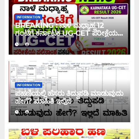
INFORMATION
BREAKING : ನಾಳೆ ಮಧ್ಯಾಹ್ನ 12
ಗಂಟೆಗೆ ಕರ್ನಾಟಕ UG-CET ಪರೀಕ್ಷೆಯ
ಫಲಿತಾಂಶ ಪ್ರಕಟ |UG-CET Result
2026
INFORMATION
ಪಹಣಿಯಲ್ಲಿ ಹೆಸರು ತಿದ್ದುಪಡಿ ಮಾಡುವುದು
ಹೇಗೆ? ಮಾಹಿತಿ ಇಲ್ಲಿದೆ