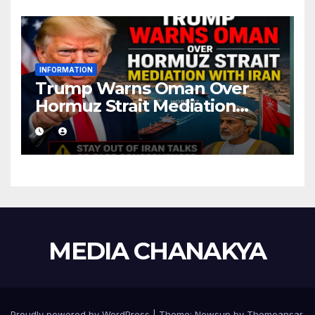
INFORMATION
Trump Warns Oman Over
Hormuz Strait Mediation
With Iran
MEDIA CHANAKYA
Proudly powered by WordPress
|
Theme:
Newsup
by
Themeansar
.