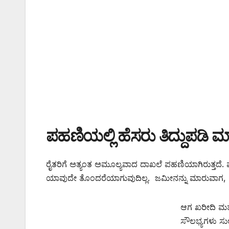
ಪಹಣಿಯಲ್ಲಿ ಹೆಸರು ತಿದ್ದುಪ
ರೈತರಿಗೆ ಅತ್ಯಂತ ಅಮೂಲ್ಯವಾದ ದಾಖಲೆ ಪಹಣಿಯಾಗಿರುತ್ತದೆ.
ಯಾವುದೇ ತೊಂದರೆಯಾಗುವುದಿಲ್ಲ. ಜಮೀನನ್ನು ಮಾರುವಾಗ, 
ಆಗ ಖರೀದಿ ಮತ್ತ
ಸೌಲಭ್ಯಗಳು ಸ