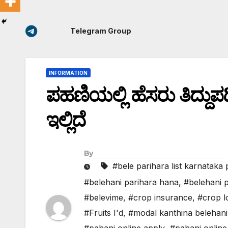
Telegram Group
INFORMATION
ಪಹಣಿಯಲ್ಲಿ ಹೆಸರು ತಿದ್ದು
ಇಲ್ಲಿದೆ
By
#bele parihara list karnataka 
#belehani parihara hana
,
#belehani p
#belevime
,
#crop insurance
,
#crop l
#Fruits I'd
,
#modal kanthina belehani