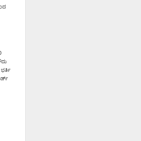
ಿಂದ
0
ೌದು
ಭರ್ತಿ
ರ್ಡ್