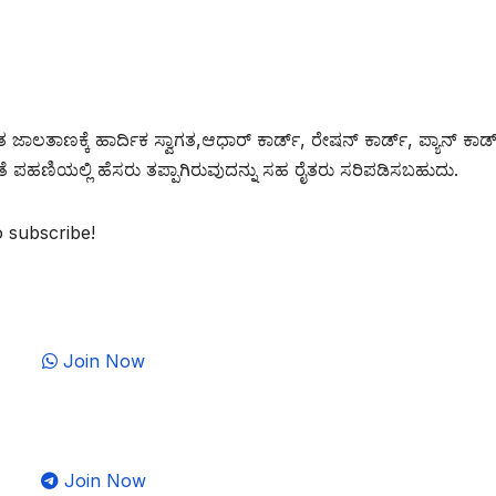
ಲತಾಣಕ್ಕೆ ಹಾರ್ದಿಕ ಸ್ವಾಗತ,ಆಧಾರ್ ಕಾರ್ಡ್, ರೇಷನ್ ಕಾರ್ಡ್, ಪ್ಯಾನ್ ಕಾರ್ಡ
ೆ ಪಹಣಿಯಲ್ಲಿ ಹೆಸರು ತಪ್ಪಾಗಿರುವುದನ್ನು ಸಹ ರೈತರು ಸರಿಪಡಿಸಬಹುದು.
o subscribe!
Join Now
Join Now