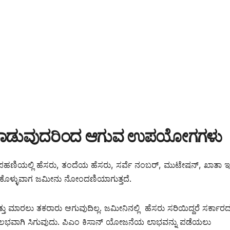
ಡಿ ಮಾಡುವುದರಿಂದ ಆಗುವ ಉಪಯೋಗಗಳು
 ಪಹಣಿಯಲ್ಲಿ ಹೆಸರು, ತಂದೆಯ ಹೆಸರು, ಸರ್ವೆ ನಂಬರ್, ಮುಟೇಷನ್, ಖಾತಾ ಇದ್
ಕೊಳ್ಳುವಾಗ ಜಮೀನು ನೋಂದಣಿಯಾಗುತ್ತದೆ.
ು ಮಾರಲು ತಕರಾರು ಆಗುವುದಿಲ್ಲ. ಜಮೀನಿನಲ್ಲಿ ಹೆಸರು ಸರಿಯಿದ್ದರೆ ಸರ್ಕಾರ
ುಲಭವಾಗಿ ಸಿಗುವುದು. ಪಿಎಂ ಕಿಸಾನ್ ಯೋಜನೆಯ ಲಾಭವನ್ನು ಪಡೆಯಲು