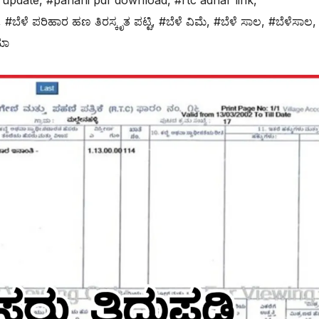
 update
,
#pahani pdf download
,
#rtc adhar link
,
,
#ಬೆಳೆ ಪರಿಹಾರ ಹಣ ತಿರಸ್ಕೃತ ಪಟ್ಟಿ
,
#ಬೆಳೆ ವಿಮೆ
,
#ಬೆಳೆ ಸಾಲ
,
#ಬೆಳೆಸಾಲ
,
ಮಾ