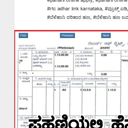
#pahani online apply
,
#pahani online
#rtc adhar link karnataka
,
#ಪ್ರೂಟ್ಸ್ ಐಡಿ
#ಬೆಳೆಹಾನಿ ಪರಿಹಾರ ಹಣ
,
#ಬೆಳೆಹಾನಿ ಹಣ ಜ