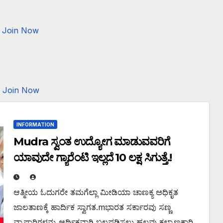
Join Now
Join Now
INFORMATION
Mudra ಸ್ವಂತ ಉದ್ಯೋಗ ಮಾಡುವವರಿಗೆ
ಯಾವುದೇ ಗ್ಯಾರೆಂಟಿ ಇಲ್ಲದೆ 10 ಲಕ್ಷ ಸಿಗುತ್ತೆ.!
ಆತ್ಮೀಯ ಓದುಗರೇ ತಮಗೆಲ್ಲಾ ಮೀಡಿಯಾ ಚಾಣಕ್ಯ ಅಧಿಕೃತ
ಜಾಲತಾಣಕ್ಕೆ ಹಾರ್ದಿಕ ಸ್ವಾಗತ.mಭಾರತ ಸರ್ಕಾರವು ಸಣ್ಣ
ವ್ಯಾಪಾರಿಗಳನ್ನು ಆರ್ಥಿಕವಾಗಿ ಬಲಪಡಿಸಲು ಹಲವು ಕಲ್ಯಾಣಕಾರಿ