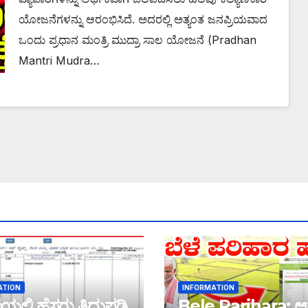
ಯೋಜನೆಗಳನ್ನು ಆರಂಭಿಸಿದೆ. ಅದರಲ್ಲಿ ಅತ್ಯಂತ ಜನಪ್ರಿಯವಾದ
ಒಂದು ಪ್ರಧಾನ ಮಂತ್ರಿ ಮುದ್ರಾ ಸಾಲ ಯೋಜನೆ (Pradhan
Mantri Mudra…
ATION
INFORMATION
ಲ್ಲಿ ಹೆಸರು ತಿದ್ದುಪಡಿ
Bele Parihara: ಆ