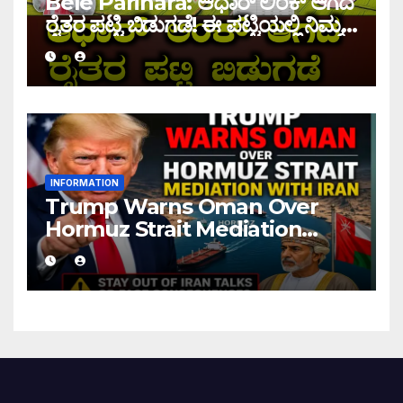
Bele Parihara: ಆಧಾರ್ ಲಿಂಕ್ ಆಗದ
ರೈತರ ಪಟ್ಟಿ ಬಿಡುಗಡೆ! ಈ ಪಟ್ಟಿಯಲ್ಲಿ ನಿಮ್ಮ
ಹೆಸರು ಇದ್ದರೆ ನಿಮಗೆ ಹಣ ಜಮಾ ಆಗಲ್ಲ !
INFORMATION
Trump Warns Oman Over
Hormuz Strait Mediation
With Iran