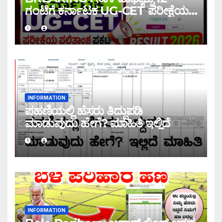
ಗಂಟೆಗೆ ಕರ್ನಾಟಕ UG-CET ಪರೀಕ್ಷೆಯ
ಫಲಿತಾಂಶ ಪ್ರಕಟ |UG-CET Result
2026
INFORMATION
ಪಹಣಿಯಲ್ಲಿ ಹೆಸರು ತಿದ್ದುಪಡಿ
ಮಾಡುವುದು ಹೇಗೆ? ಮಾಹಿತಿ ಇಲ್ಲಿದೆ
INFORMATION