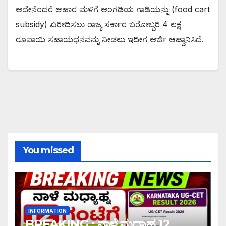
ಅದೇನೆಂದರೆ ಆಹಾರ ಮಳಿಗೆ ಅಂಗಡಿಯ ಗಾಡಿಯನ್ನು (food cart
subsidy) ಖರೀದಿಸಲು ರಾಜ್ಯ ಸರ್ಕಾರ ಬರೋಬ್ಬರಿ 4 ಲಕ್ಷ
ರೂಪಾಯಿ ಸಹಾಯಧನವನ್ನು ನೀಡಲು ಇದೀಗ ಅರ್ಜಿ ಆಹ್ವಾನಿಸಿದೆ.
You missed
INFORMATION
BREAKING : ನಾಳೆ ಮಧ್ಯಾಹ್ನ 12