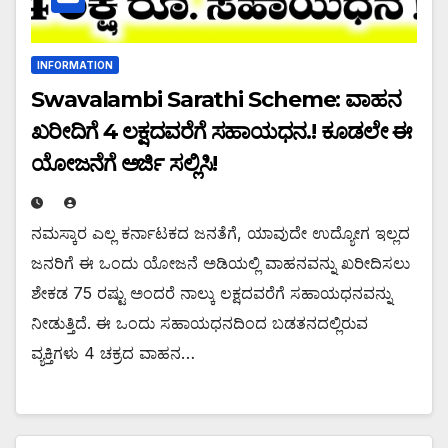
INFORMATION
Swavalambi Sarathi Scheme: ವಾಹನ
ಖರೀದಿಗೆ 4 ಲಕ್ಷದವರೆಗೆ ಸಹಾಯಧನ.! ಕೂಡಲೇ ಈ
ಯೋಜನೆಗೆ ಅರ್ಜಿ ಸಲ್ಲಿಸಿ!
ನಮಸ್ಕಾರ ಎಲ್ಲ ಕರ್ನಾಟಕದ ಜನತೆಗೆ, ಯಾವುದೇ ಉದ್ಯೋಗ ಇಲ್ಲದ
ಜನರಿಗೆ ಈ ಒಂದು ಯೋಜನೆ ಅಡಿಯಲ್ಲಿ ವಾಹನವನ್ನು ಖರೀದಿಸಲು
ಶೇಕಡ 75 ರಷ್ಟು ಅಂದರೆ ನಾಲ್ಕು ಲಕ್ಷದವರೆಗೆ ಸಹಾಯಧನವನ್ನು
ನೀಡುತ್ತಿದೆ. ಈ ಒಂದು ಸಹಾಯಧನದಿಂದ ಬಡತನದಲ್ಲಿರುವ
ವ್ಯಕ್ತಿಗಳು 4 ಚಕ್ರದ ವಾಹನ…