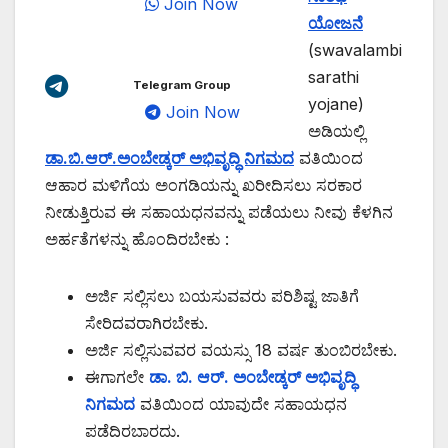
Join Now
ಯೋಜನೆ
(swavalambi
sarathi
Telegram Group
yojane)
Join Now
ಅಡಿಯಲ್ಲಿ
ಡಾ.ಬಿ.ಆರ್.ಅಂಬೇಡ್ಕರ್ ಅಭಿವೃದ್ಧಿ ನಿಗಮದ
ವತಿಯಿಂದ
ಆಹಾರ ಮಳಿಗೆಯ ಅಂಗಡಿಯನ್ನು ಖರೀದಿಸಲು ಸರಕಾರ
ನೀಡುತ್ತಿರುವ ಈ ಸಹಾಯಧನವನ್ನು ಪಡೆಯಲು ನೀವು ಕೆಳಗಿನ
ಅರ್ಹತೆಗಳನ್ನು ಹೊಂದಿರಬೇಕು :
ಅರ್ಜಿ ಸಲ್ಲಿಸಲು ಬಯಸುವವರು ಪರಿಶಿಷ್ಟ ಜಾತಿಗೆ
ಸೇರಿದವರಾಗಿರಬೇಕು.
ಅರ್ಜಿ ಸಲ್ಲಿಸುವವರ ವಯಸ್ಸು 18 ವರ್ಷ ತುಂಬಿರಬೇಕು.
ಈಗಾಗಲೇ
ಡಾ. ಬಿ. ಆರ್. ಅಂಬೇಡ್ಕರ್ ಅಭಿವೃದ್ಧಿ
ನಿಗಮದ
ವತಿಯಿಂದ ಯಾವುದೇ ಸಹಾಯಧನ
ಪಡೆದಿರಬಾರದು.