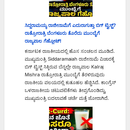
ಸಿದ್ದರಾಮಯ್ಯ ರಾಜೀನಾಮೆಗೆ ಎದುರಾಗುತ್ತಾ ಬಿಗ್ ಟ್ವಿಸ್ಟ್?
ರಾತ್ರೋರಾತ್ರಿ ಬೆಂಗಳೂರು ತೊರೆದು ಮುಂಬೈಗೆ
ರಾಜ್ಯಪಾಲ ಗೆಹ್ಲೋಟ್!
ಕರ್ನಾಟಕ ರಾಜಕೀಯದಲ್ಲಿ ಹೊಸ ಸಂಚಲನ ಮೂಡಿದೆ.
ಮುಖ್ಯಮಂತ್ರಿ Siddaramaiah ರಾಜೀನಾಮೆ ವಿಚಾರಕ್ಕೆ
ಬಿಗ್ ಟ್ವಿಸ್ಟ್ ಸಿಕ್ಕಿರುವ ಬೆನ್ನಲ್ಲೇ ರಾಜ್ಯಪಾಲ Kalraj
Mishra ರಾತ್ರೋರಾತ್ರಿ ಮುಂಬೈಗೆ ತೆರಳಿರುವುದು
ರಾಜಕೀಯ ವಲಯದಲ್ಲಿ ಕುತೂಹಲ ಹೆಚ್ಚಿಸಿದೆ. ಕಾಂಗ್ರೆಸ್
ಒಳರಾಜಕೀಯ ಚಟುವಟಿಕೆಗಳು ತೀವ್ರಗೊಂಡಿದ್ದು,
ಮುಖ್ಯಮಂತ್ರಿ ಬದಲಾವಣೆ ಚರ್ಚೆ ಮತ್ತೆ ಜೋರಾಗಿದೆ.