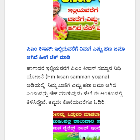
ಪಿಎಂ ಕಿಸಾನ್: ಇಲ್ಲಿಯವರೆಗೆ ನಿಮಗೆ ಎಷ್ಟು ಹಣ ಜಮಾ
ಆಗಿದೆ ಹೀಗೆ ಚೆಕ್ ಮಾಡಿ
ಹಾಗಾದರೆ ಇಲ್ಲಿಯವರೆಗೆ ಪಿಎಂ ಕಿಸಾನ್ ಸಮ್ಮಾನ ನಿಧಿ
ಯೋಜನೆ (Pm kisan samman yojana)
ಅಡಿಯಲ್ಲಿ ನಿಮ್ಮ ಖಾತೆಗೆ ಎಷ್ಟು ಹಣ ಜಮಾ ಆಗಿದೆ
ಎಂಬುದನ್ನು ಚೆಕ್ ಮಾಡುವುದು ಹೇಗೆ ಈ ಅಂಕಣದಲ್ಲಿ
ತಿಳಿಸಿದ್ದೇವೆ. ತಪ್ಪದೇ ಕೊನೆಯವರೆಗೂ ಓದಿರಿ.