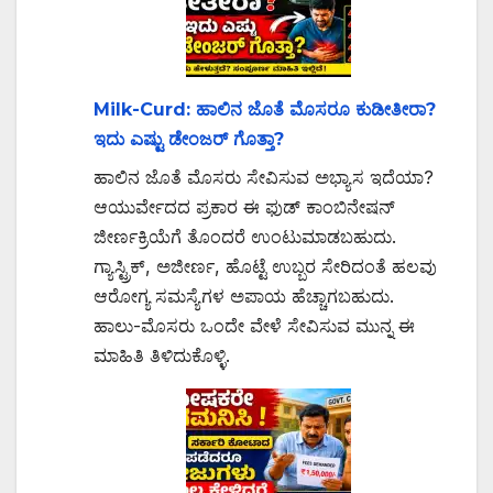
Milk-Curd: ಹಾಲಿನ ಜೊತೆ ಮೊಸರೂ ಕುಡೀತೀರಾ?
ಇದು ಎಷ್ಟು ಡೇಂಜರ್ ಗೊತ್ತಾ?
ಹಾಲಿನ ಜೊತೆ ಮೊಸರು ಸೇವಿಸುವ ಅಭ್ಯಾಸ ಇದೆಯಾ?
ಆಯುರ್ವೇದದ ಪ್ರಕಾರ ಈ ಫುಡ್ ಕಾಂಬಿನೇಷನ್
ಜೀರ್ಣಕ್ರಿಯೆಗೆ ತೊಂದರೆ ಉಂಟುಮಾಡಬಹುದು.
ಗ್ಯಾಸ್ಟ್ರಿಕ್, ಅಜೀರ್ಣ, ಹೊಟ್ಟೆ ಉಬ್ಬರ ಸೇರಿದಂತೆ ಹಲವು
ಆರೋಗ್ಯ ಸಮಸ್ಯೆಗಳ ಅಪಾಯ ಹೆಚ್ಚಾಗಬಹುದು.
ಹಾಲು-ಮೊಸರು ಒಂದೇ ವೇಳೆ ಸೇವಿಸುವ ಮುನ್ನ ಈ
ಮಾಹಿತಿ ತಿಳಿದುಕೊಳ್ಳಿ.