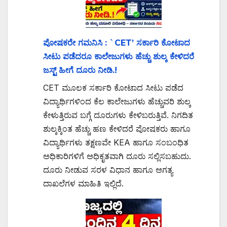
ಪೋಷಕರೇ ಗಮನಿಸಿ : `CET’ ಸರ್ಕಾರಿ ಕೋಟಾದ
ಸೀಟು ಪಡೆದರೂ ಕಾಲೇಜುಗಳು ಹೆಚ್ಚು ಶುಲ್ಕ ಕೇಳಿದರೆ
ಜಸ್ಟ್ ಹೀಗೆ ದೂರು ನೀಡಿ.!
CET ಮೂಲಕ ಸರ್ಕಾರಿ ಕೋಟಾದ ಸೀಟು ಪಡೆದ
ವಿದ್ಯಾರ್ಥಿಗಳಿಂದ ಕೆಲ ಕಾಲೇಜುಗಳು ಹೆಚ್ಚುವರಿ ಶುಲ್ಕ
ಕೇಳುತ್ತಿರುವ ಬಗ್ಗೆ ದೂರುಗಳು ಕೇಳಿಬರುತ್ತಿವೆ. ನಿಗದಿತ
ಶುಲ್ಕಕ್ಕಿಂತ ಹೆಚ್ಚು ಹಣ ಕೇಳಿದರೆ ಪೋಷಕರು ಹಾಗೂ
ವಿದ್ಯಾರ್ಥಿಗಳು ತಕ್ಷಣವೇ KEA ಹಾಗೂ ಸಂಬಂಧಿತ
ಅಧಿಕಾರಿಗಳಿಗೆ ಅಧಿಕೃತವಾಗಿ ದೂರು ಸಲ್ಲಿಸಬಹುದು.
ದೂರು ನೀಡುವ ಸರಳ ವಿಧಾನ ಹಾಗೂ ಅಗತ್ಯ
ದಾಖಲೆಗಳ ಮಾಹಿತಿ ಇಲ್ಲಿದೆ.