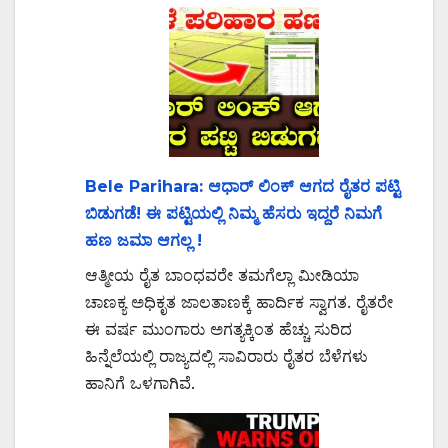
Bele Parihara: ಆಧಾರ್ ಲಿಂಕ್ ಆಗದ ರೈತರ ಪಟ್ಟಿ
ಬಿಡುಗಡೆ! ಈ ಪಟ್ಟಿಯಲ್ಲಿ ನಿಮ್ಮ ಹೆಸರು ಇದ್ದರೆ ನಿಮಗೆ
ಹಣ ಜಮಾ ಆಗಲ್ಲ !
ಆತ್ಮೀಯ ರೈತ ಬಾಂಧವರೇ ತಮಗೆಲ್ಲಾ ಮೀಡಿಯಾ
ಚಾಣಕ್ಯ ಅಧಿಕೃತ ಜಾಲತಾಣಕ್ಕೆ ಹಾರ್ದಿಕ ಸ್ವಾಗತ. ರೈತರೇ
ಈ ವರ್ಷ ಮುಂಗಾರು ಅಗತ್ಯಕ್ಕಿಂತ ಹೆಚ್ಚು ಸುರಿದ
ಹಿನ್ನೆಲೆಯಲ್ಲಿ ರಾಜ್ಯದಲ್ಲಿ ಸಾವಿರಾರು ರೈತರ ಬೆಳೆಗಳು
ಹಾನಿಗೆ ಒಳಗಾಗಿವೆ.