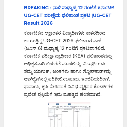
BREAKING : ನಾಳೆ ಮಧ್ಯಾಹ್ನ 12 ಗಂಟೆಗೆ ಕರ್ನಾಟಕ
UG-CET ಪರೀಕ್ಷೆಯ ಫಲಿತಾಂಶ ಪ್ರಕಟ |UG-CET
Result 2026
ಕರ್ನಾಟಕದ ಲಕ್ಷಾಂತರ ವಿದ್ಯಾರ್ಥಿಗಳು ಕಾತರದಿಂದ
ಕಾಯುತ್ತಿದ್ದ UG-CET 2026 ಫಲಿತಾಂಶ ನಾಳೆ
(ಜೂನ್ 6) ಮಧ್ಯಾಹ್ನ 12 ಗಂಟೆಗೆ ಪ್ರಕಟವಾಗಲಿದೆ.
ಕರ್ನಾಟಕ ಪರೀಕ್ಷಾ ಪ್ರಾಧಿಕಾರ (KEA) ಫಲಿತಾಂಶವನ್ನು
ಅಧಿಕೃತವಾಗಿ ಬಿಡುಗಡೆ ಮಾಡಲಿದ್ದು, ವಿದ್ಯಾರ್ಥಿಗಳು
ತಮ್ಮ ರ್ಯಾಂಕ್, ಅಂಕಗಳು ಹಾಗೂ ಸ್ಕೋರ್‌ಕಾರ್ಡ್‌ನ್ನು
ಆನ್‌ಲೈನ್‌ನಲ್ಲಿ ಪರಿಶೀಲಿಸಬಹುದು. ಇಂಜಿನಿಯರಿಂಗ್,
ಫಾರ್ಮಸಿ, ಕೃಷಿ ಸೇರಿದಂತೆ ವಿವಿಧ ವೃತ್ತಿಪರ ಕೋರ್ಸ್‌ಗಳ
ಪ್ರವೇಶ ಪ್ರಕ್ರಿಯೆಗೆ ಇದು ಮಹತ್ವದ ಹಂತವಾಗಿದೆ.