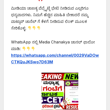
ಮೀಡಿಯಾ ಚಾಣಕ್ಯ ವೆಬ್ಸೈಟ್ಗೆ ಭೇಟಿ ನೀಡಿರುವ ಎಲ್ಲರಿಗೂ
ಧನ್ಯವಾದಗಳು. ನಿಮಗೆ ಹೆಚ್ಚಿನ ಮಾಹಿತಿ ಬೇಕಾದರೆ ನಮ್ಮ
ವಾಟ್ಸಾಪ್ ಚಾನೆಲ್ ಗೆ ಕೆಳಗೆ ನೀಡಿರುವ ಲಿಂಕ್ ಮೂಲಕ
ಸೇರಿಕೊಳ್ಳಿ.
WhatsApp ನಲ್ಲಿ Media Chanakya ಚಾನಲ್ ಫಾಲೋ
ಮಾಡಿ:
https://whatsapp.com/channel/0029VaDOw
CTKQuJKSwo7D63M