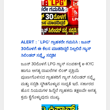
ALERT : `LPG’ ಗ್ರಾಹಕರೇ ಗಮನಿಸಿ : ಜೂನ್
30ರೊಳಗೆ ಈ ಕೆಲಸ ಮಾಡದಿದ್ದರೆ ನಿಲ್ಲಲಿದೆ ಗ್ಯಾಸ್
ಸಿಲಿಂಡರ್ ಸಪ್ಲೈ, ಸಬ್ಸಿಡಿ!
ಜೂನ್ 30ರೊಳಗೆ LPG ಗ್ಯಾಸ್ ಸಂಪರ್ಕಕ್ಕೆ e-KYC
ಹಾಗೂ ಅಗತ್ಯ ದಾಖಲೆಗಳ ಲಿಂಕ್ ಪ್ರಕ್ರಿಯೆ
ಪೂರ್ಣಗೊಳಿಸದ ಗ್ರಾಹಕರಿಗೆ ಗ್ಯಾಸ್ ಸಿಲಿಂಡರ್ ಸಪ್ಲೈ
ಮತ್ತು ಸಬ್ಸಿಡಿ ಸ್ಥಗಿತಗೊಳ್ಳುವ ಸಾಧ್ಯತೆ ಇದೆ. ಸರ್ಕಾರದ
ಹೊಸ ನಿಯಮಗಳ ಹಿನ್ನೆಲೆ ಗ್ರಾಹಕರು ತಕ್ಷಣವೇ ಅಗತ್ಯ
ಕ್ರಮ ಕೈಗೊಳ್ಳುವುದು ಮುಖ್ಯ.