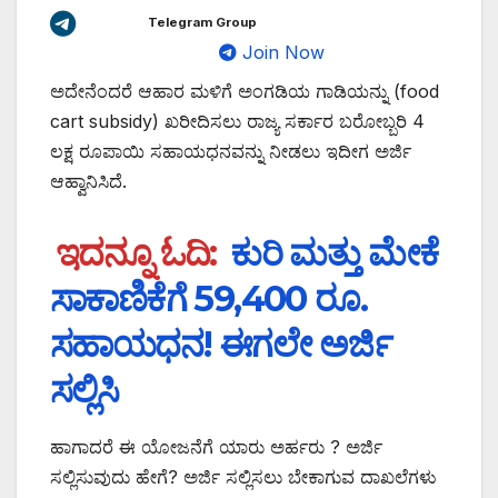
Telegram Group
Join Now
ಅದೇನೆಂದರೆ ಆಹಾರ ಮಳಿಗೆ ಅಂಗಡಿಯ ಗಾಡಿಯನ್ನು (food
cart subsidy) ಖರೀದಿಸಲು ರಾಜ್ಯ ಸರ್ಕಾರ ಬರೋಬ್ಬರಿ 4
ಲಕ್ಷ ರೂಪಾಯಿ ಸಹಾಯಧನವನ್ನು ನೀಡಲು ಇದೀಗ ಅರ್ಜಿ
ಆಹ್ವಾನಿಸಿದೆ.
ಇದನ್ನೂ ಓದಿ:
ಕುರಿ ಮತ್ತು ಮೇಕೆ
ಸಾಕಾಣಿಕೆಗೆ 59,400 ರೂ.
ಸಹಾಯಧನ! ಈಗಲೇ ಅರ್ಜಿ
ಸಲ್ಲಿಸಿ
ಹಾಗಾದರೆ ಈ ಯೋಜನೆಗೆ ಯಾರು ಅರ್ಹರು ? ಅರ್ಜಿ
ಸಲ್ಲಿಸುವುದು ಹೇಗೆ? ಅರ್ಜಿ ಸಲ್ಲಿಸಲು ಬೇಕಾಗುವ ದಾಖಲೆಗಳು