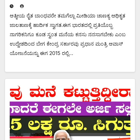
ಆತ್ಮೀಯ ರೈತ ಬಾಂಧವರೇ ತಮಗೆಲ್ಲಾ ಮೀಡಿಯಾ ಚಾಣಕ್ಯ ಅಧಿಕೃತ
ಜಾಲತಾಣಕ್ಕೆ ಹಾರ್ದಿಕ ಸ್ವಾಗತ.ಈಗ ಭಾರತದಲ್ಲಿ ಪ್ರತಿಯೊಬ್ಬ
ನಾಗರಿಕನಿಗೂ ಕೂಡ ಸ್ವಂತ ಮನೆಯ ಕನಸು ನನಸಾಗಬೇಕು ಎಂಬ
ಉದ್ದೇಶದಿಂದ ಬೇಗ ಕೇಂದ್ರ ಸರ್ಕಾರವು ಪ್ರಧಾನ ಮಂತ್ರಿ ಆವಾಸ್
ಯೋಜನೆಯನ್ನು ಈಗ 2015 ರಲ್ಲಿ…