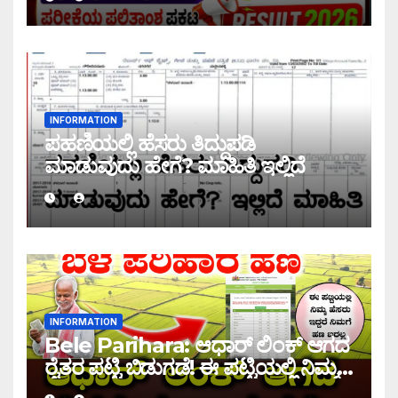
2026
INFORMATION
ಪಹಣಿಯಲ್ಲಿ ಹೆಸರು ತಿದ್ದುಪಡಿ
ಮಾಡುವುದು ಹೇಗೆ? ಮಾಹಿತಿ ಇಲ್ಲಿದೆ
INFORMATION
Bele Parihara: ಆಧಾರ್ ಲಿಂಕ್ ಆಗದ
ರೈತರ ಪಟ್ಟಿ ಬಿಡುಗಡೆ! ಈ ಪಟ್ಟಿಯಲ್ಲಿ ನಿಮ್ಮ
ಹೆಸರು ಇದ್ದರೆ ನಿಮಗೆ ಹಣ ಜಮಾ ಆಗಲ್ಲ !