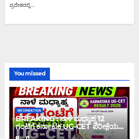
ಪ್ರದೇಶದಲ್ಲಿ…
You missed
INFORMATION
BREAKING : ನಾಳೆ ಮಧ್ಯಾಹ್ನ 12
ಗಂಟೆಗೆ ಕರ್ನಾಟಕ UG-CET ಪರೀಕ್ಷೆಯ
ಫಲಿತಾಂಶ ಪ್ರಕಟ |UG-CET Result