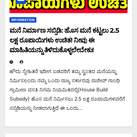
INFORMATION
ಮನೆ ನಿರ್ಮಾಣ ಸಬ್ಸಿಡಿ: ಹೊಸ ಮನೆ ಕಟ್ಟಲು 2.5
ಲಕ್ಷ ರೂಪಾಯಿಗಳು ಉಚಿತ! ನೀವು ಈ
ಮಾಹಿತಿಯನ್ನು ತಿಳಿದುಕೊಳ್ಳಲೇಬೇಕು!
ಹೌದು ಸ್ನೇಹಿತರೆ ಇದೀಗ ಬಡವರಿಗೆ ತಮ್ಮ ಸ್ವಂತದ ಮನೆಯನ್ನು
ನಿರ್ಮಿಸಲಂದು ನಮ್ಮ ಒಂದು ರಾಜ್ಯ ಸರ್ಕಾರವು ರಾಜೀವ್ ಗಾಂಧಿ
ಗ್ರಾಮೀಣ ವಸತಿ ನಿಗಮ ನಿಯಮಿತದಲ್ಲಿ(House Build
Subsidy) ಹೊಸ ಮನೆ ನಿರ್ಮಿಸಲು 2.5 ಲಕ್ಷ ರೂಪಾಯಿಗಳವರೆಗೆ
ಸಬ್ಸಿಡಿಯನ್ನು ನೀಡಲಾಗುತ್ತಿದೆ ಈ ಒಂದು…