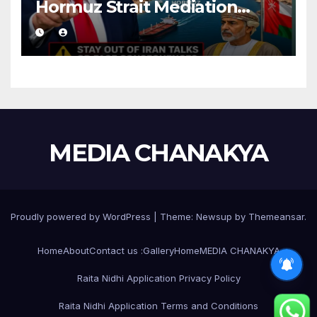
Hormuz Strait Mediation
With Iran
MEDIA CHANAKYA
Proudly powered by WordPress
|
Theme:
Newsup
by
Themeansar
.
Home
About
Contact us :
Gallery
Home
MEDIA CHANAKYA
Raita Nidhi Application Privacy Policy
Raita Nidhi Application Terms and Conditions