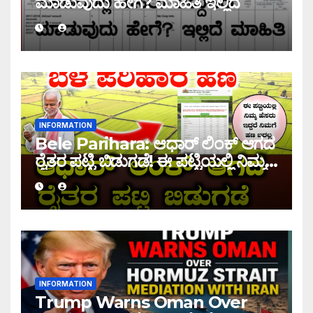
ಮಾಡುವುದು ಹೇಗೆ? ಮಾಹಿತಿ ಇಲ್ಲಿದೆ
INFORMATION
Bele Parihara: ಆಧಾರ್ ಲಿಂಕ್ ಆಗದ
ರೈತರ ಪಟ್ಟಿ ಬಿಡುಗಡೆ! ಈ ಪಟ್ಟಿಯಲ್ಲಿ ನಿಮ್ಮ
ಹೆಸರು ಇದ್ದರೆ ನಿಮಗೆ ಹಣ ಜಮಾ ಆಗಲ್ಲ !
INFORMATION
Trump Warns Oman Over