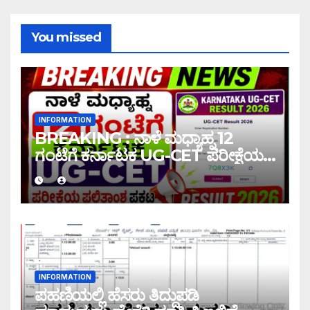
You missed
INFORMATION
BREAKING : ನಾಳೆ ಮಧ್ಯಾಹ್ನ 12
ಗಂಟೆಗೆ ಕರ್ನಾಟಕ UG-CET ಪರೀಕ್ಷೆಯ
ಫಲಿತಾಂಶ ಪ್ರಕಟ |UG-CET Result
2026
INFORMATION
ಪಹಣಿಯಲ್ಲಿ ಹೆಸರು ತಿದ್ದುಪಡಿ