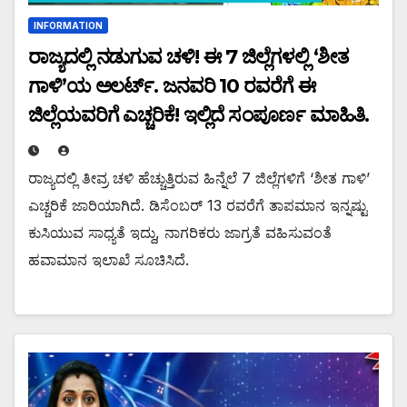
INFORMATION
ರಾಜ್ಯದಲ್ಲಿ ನಡುಗುವ ಚಳಿ! ಈ 7 ಜಿಲ್ಲೆಗಳಲ್ಲಿ ‘ಶೀತ
ಗಾಳಿ’ಯ ಅಲರ್ಟ್. ಜನವರಿ 10 ರವರೆಗೆ ಈ
ಜಿಲ್ಲೆಯವರಿಗೆ ಎಚ್ಚರಿಕೆ! ಇಲ್ಲಿದೆ ಸಂಪೂರ್ಣ ಮಾಹಿತಿ.
ರಾಜ್ಯದಲ್ಲಿ ತೀವ್ರ ಚಳಿ ಹೆಚ್ಚುತ್ತಿರುವ ಹಿನ್ನೆಲೆ 7 ಜಿಲ್ಲೆಗಳಿಗೆ ‘ಶೀತ ಗಾಳಿ’
ಎಚ್ಚರಿಕೆ ಜಾರಿಯಾಗಿದೆ. ಡಿಸೆಂಬರ್ 13 ರವರೆಗೆ ತಾಪಮಾನ ಇನ್ನಷ್ಟು
ಕುಸಿಯುವ ಸಾಧ್ಯತೆ ಇದ್ದು, ನಾಗರಿಕರು ಜಾಗ್ರತೆ ವಹಿಸುವಂತೆ
ಹವಾಮಾನ ಇಲಾಖೆ ಸೂಚಿಸಿದೆ.