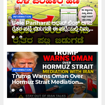
INFORMATION
Bele Parihara: ಆಧಾರ್ ಲಿಂಕ್ ಆಗದ
ರೈತರ ಪಟ್ಟಿ ಬಿಡುಗಡೆ! ಈ ಪಟ್ಟಿಯಲ್ಲಿ ನಿಮ್ಮ
ಹೆಸರು ಇದ್ದರೆ ನಿಮಗೆ ಹಣ ಜಮಾ ಆಗಲ್ಲ !
INFORMATION
Trump Warns Oman Over
Hormuz Strait Mediation
With Iran