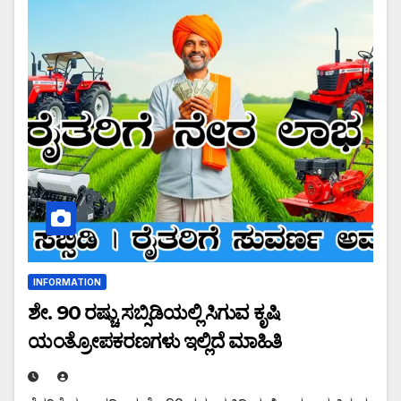
INFORMATION
ಶೇ. 90 ರಷ್ಚು ಸಬ್ಸಿಡಿಯಲ್ಲಿ ಸಿಗುವ ಕೃಷಿ
ಯಂತ್ರೋಪಕರಣಗಳು ಇಲ್ಲಿದೆ ಮಾಹಿತಿ