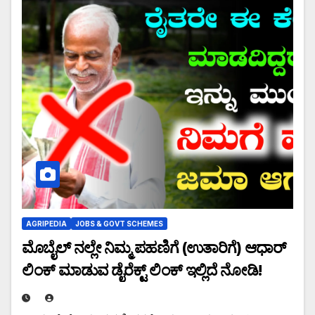
AGRIPEDIA
JOBS & GOVT SCHEMES
ಮೊಬೈಲ್ ನಲ್ಲೇ ನಿಮ್ಮ ಪಹಣಿಗೆ (ಉತಾರಿಗೆ) ಆಧಾರ್
ಲಿಂಕ್ ಮಾಡುವ ಡೈರೆಕ್ಟ್ ಲಿಂಕ್ ಇಲ್ಲಿದೆ ನೋಡಿ!