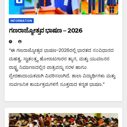
INFORMATION
ಗಣರಾಜ್ಯೋತ್ಸವ ಭಾಷಣ – 2026
“ಈ ಗಣರಾಜ್ಯೋತ್ಸವ ಭಾಷಣ–2026ರಲ್ಲಿ ಭಾರತದ ಸಂವಿಧಾನದ
ಮಹತ್ವ, ಸ್ವಾತಂತ್ರ್ಯ ಹೋರಾಟಗಾರರ ತ್ಯಾಗ, ಮತ್ತು ಯುವಜನರ
ರಾಷ್ಟ್ರ ನಿರ್ಮಾಣದಲ್ಲಿನ ಪಾತ್ರವನ್ನು ಸರಳ ಹಾಗೂ
ಪ್ರೇರಣಾದಾಯಕವಾಗಿ ವಿವರಿಸಲಾಗಿದೆ. ಶಾಲಾ ವಿದ್ಯಾರ್ಥಿಗಳು ಮತ್ತು
ಸಾರ್ವಜನಿಕ ಕಾರ್ಯಕ್ರಮಗಳಿಗೆ ಸೂಕ್ತವಾದ ಕನ್ನಡ ಭಾಷಣ.”