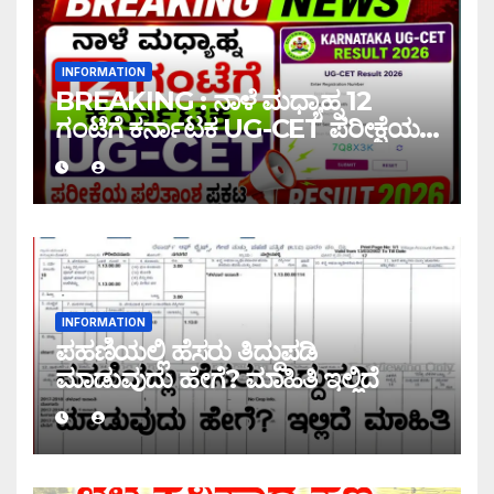
INFORMATION
BREAKING : ನಾಳೆ ಮಧ್ಯಾಹ್ನ 12
ಗಂಟೆಗೆ ಕರ್ನಾಟಕ UG-CET ಪರೀಕ್ಷೆಯ
ಫಲಿತಾಂಶ ಪ್ರಕಟ |UG-CET Result
2026
INFORMATION
ಪಹಣಿಯಲ್ಲಿ ಹೆಸರು ತಿದ್ದುಪಡಿ
ಮಾಡುವುದು ಹೇಗೆ? ಮಾಹಿತಿ ಇಲ್ಲಿದೆ