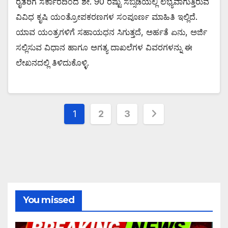
ರೈತರಿಗೆ ಸರ್ಕಾರದಿಂದ ಶೇ. 90 ರಷ್ಟು ಸಬ್ಸಿಡಿಯಲ್ಲಿ ಲಭ್ಯವಾಗುತ್ತಿರುವ
ವಿವಿಧ ಕೃಷಿ ಯಂತ್ರೋಪಕರಣಗಳ ಸಂಪೂರ್ಣ ಮಾಹಿತಿ ಇಲ್ಲಿದೆ.
ಯಾವ ಯಂತ್ರಗಳಿಗೆ ಸಹಾಯಧನ ಸಿಗುತ್ತದೆ, ಅರ್ಹತೆ ಏನು, ಅರ್ಜಿ
ಸಲ್ಲಿಸುವ ವಿಧಾನ ಹಾಗೂ ಅಗತ್ಯ ದಾಖಲೆಗಳ ವಿವರಗಳನ್ನು ಈ
ಲೇಖನದಲ್ಲಿ ತಿಳಿದುಕೊಳ್ಳಿ.
1
2
3
You missed