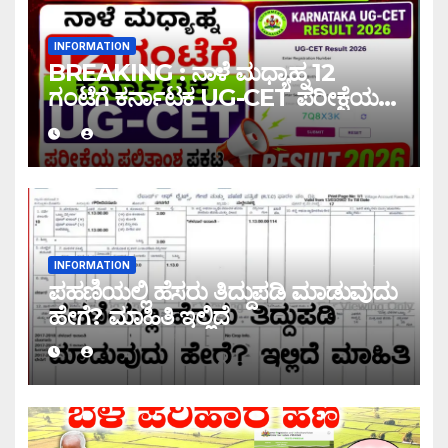
INFORMATION
BREAKING : ನಾಳೆ ಮಧ್ಯಾಹ್ನ 12
ಗಂಟೆಗೆ ಕರ್ನಾಟಕ UG-CET ಪರೀಕ್ಷೆಯ
ಫಲಿತಾಂಶ ಪ್ರಕಟ |UG-CET Result
2026
INFORMATION
ಪಹಣಿಯಲ್ಲಿ ಹೆಸರು ತಿದ್ದುಪಡಿ ಮಾಡುವುದು
ಹೇಗೆ? ಮಾಹಿತಿ ಇಲ್ಲಿದೆ