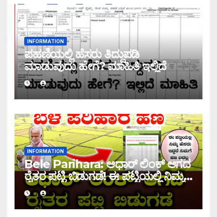
INFORMATION
ಪಹಣಿಯಲ್ಲಿ ಹೆಸರು ತಿದ್ದುಪಡಿ
ಮಾಡುವುದು ಹೇಗೆ? ಮಾಹಿತಿ ಇಲ್ಲಿದೆ
INFORMATION
Bele Parihara: ಆಧಾರ್ ಲಿಂಕ್ ಆಗದ
ರೈತರ ಪಟ್ಟಿ ಬಿಡುಗಡೆ! ಈ ಪಟ್ಟಿಯಲ್ಲಿ ನಿಮ್ಮ
ಹೆಸರು ಇದ್ದರೆ ನಿಮಗೆ ಹಣ ಜಮಾ ಆಗಲ್ಲ !