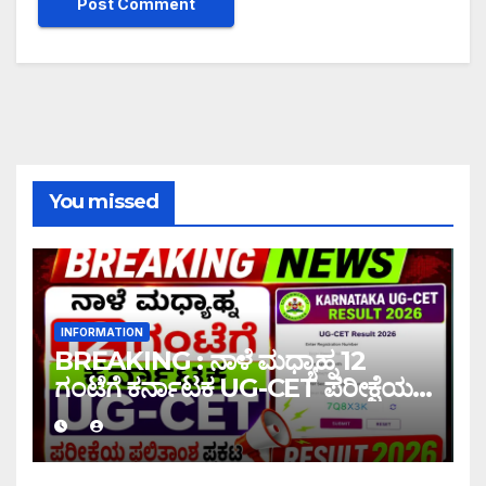
You missed
INFORMATION
BREAKING : ನಾಳೆ ಮಧ್ಯಾಹ್ನ 12
ಗಂಟೆಗೆ ಕರ್ನಾಟಕ UG-CET ಪರೀಕ್ಷೆಯ
ಫಲಿತಾಂಶ ಪ್ರಕಟ |UG-CET Result
2026