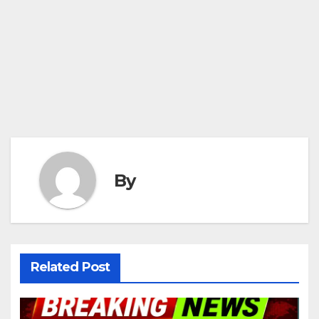
By
Related Post