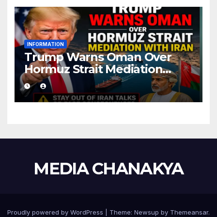
INFORMATION
Trump Warns Oman Over
Hormuz Strait Mediation
With Iran
MEDIA CHANAKYA
Proudly powered by WordPress
|
Theme:
Newsup
by
Themeansar
.