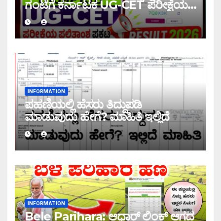
ಗಂಟೆಗೆ ಕರ್ನಾಟಕ UG-CET ಪರೀಕ್ಷೆಯ
ಫಲಿತಾಂಶ ಪ್ರಕಟ |UG-CET Result
2026
INFORMATION
ಪಹಣಿಯಲ್ಲಿ ಹೆಸರು ತಿದ್ದುಪಡಿ
ಮಾಡುವುದು ಹೇಗೆ? ಮಾಹಿತಿ ಇಲ್ಲಿದೆ
INFORMATION
Bele Parihara: ಆಧಾರ್ ಲಿಂಕ್ ಆಗದ