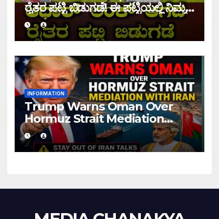
ರೈತರ ಪಟ್ಟಿ ಬಿಡುಗಡೆ! ಈ ಪಟ್ಟಿಯಲ್ಲಿ ನಿಮ್ಮ
ಹೆಸರು ಇದ್ದರೆ ನಿಮಗೆ ಹಣ ಜಮಾ ಆಗಲ್ಲ !
INFORMATION
Trump Warns Oman Over
Hormuz Strait Mediation
With Iran