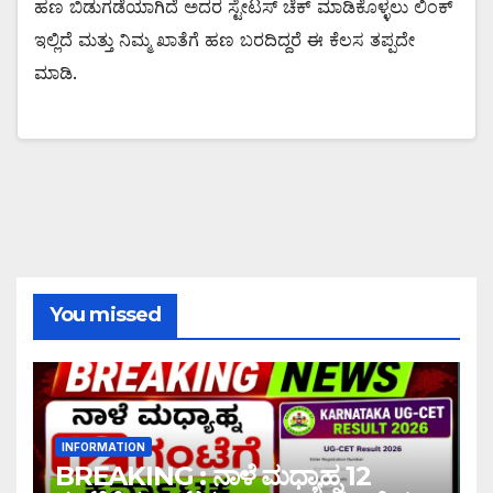
ಹಣ ಬಿಡುಗಡೆಯಾಗಿದೆ ಅದರ ಸ್ಟೇಟಸ್ ಚೆಕ್ ಮಾಡಿಕೊಳ್ಳಲು ಲಿಂಕ್
ಇಲ್ಲಿದೆ ಮತ್ತು ನಿಮ್ಮ ಖಾತೆಗೆ ಹಣ ಬರದಿದ್ದರೆ ಈ ಕೆಲಸ ತಪ್ಪದೇ
ಮಾಡಿ.
You missed
INFORMATION
BREAKING : ನಾಳೆ ಮಧ್ಯಾಹ್ನ 12