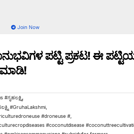
Join Now
ವಿಗಳ ಪಟ್ಟಿ ಪ್ರಕಟ! ಈ ಪಟ್ಟಿಯಲ
 ಮಾಡಿ!
#ಗೃಹಲಕ್ಷ್ಮಿ
,
ಕ್ಷ್ಮಿ #GruhaLakshmi
,
griculturedroneuse #droneuse #
,
ulturecropdiseases #coconutdisease #coconuttreecultivat