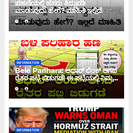
ಪಹಣಿಯಲ್ಲಿ ಹೆಸರು ತಿದ್ದುಪಡಿ
ಮಾಡುವುದು ಹೇಗೆ? ಮಾಹಿತಿ ಇಲ್ಲಿದೆ
INFORMATION
Bele Parihara: ಆಧಾರ್ ಲಿಂಕ್ ಆಗದ
ರೈತರ ಪಟ್ಟಿ ಬಿಡುಗಡೆ! ಈ ಪಟ್ಟಿಯಲ್ಲಿ ನಿಮ್ಮ
ಹೆಸರು ಇದ್ದರೆ ನಿಮಗೆ ಹಣ ಜಮಾ ಆಗಲ್ಲ !
INFORMATION