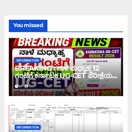
You missed
INFORMATION
BREAKING : ನಾಳೆ ಮಧ್ಯಾಹ್ನ 12
ಗಂಟೆಗೆ ಕರ್ನಾಟಕ UG-CET ಪರೀಕ್ಷೆಯ
ಫಲಿತಾಂಶ ಪ್ರಕಟ |UG-CET Result
2026
INFORMATION