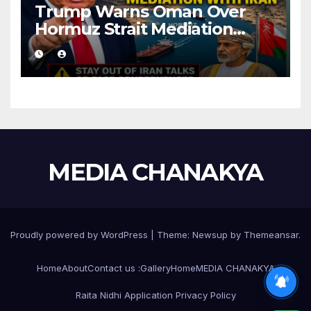
Trump Warns Oman Over
Hormuz Strait Mediation
With Iran
MEDIA CHANAKYA
Proudly powered by WordPress
|
Theme:
Newsup
by
Themeansar
.
Home
About
Contact us :
Gallery
Home
MEDIA CHANAKYA
Raita Nidhi Application Privacy Policy