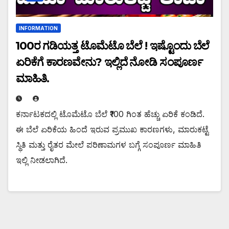
INFORMATION
₹100ರ ಗಡಿಯತ್ತ ಟೊಮೆಟೊ ಬೆಲೆ ! ಇಷ್ಟೊಂದು ಬೆಲೆ
ಏರಿಕೆಗೆ ಕಾರಣವೇನು? ಇಲ್ಲಿದೆ ನೋಡಿ ಸಂಪೂರ್ಣ
ಮಾಹಿತಿ.
ಕರ್ನಾಟಕದಲ್ಲಿ ಟೊಮೆಟೊ ಬೆಲೆ ₹100 ಗಿಂತ ಹೆಚ್ಚು ಏರಿಕೆ ಕಂಡಿದೆ.
ಈ ಬೆಲೆ ಏರಿಕೆಯ ಹಿಂದೆ ಇರುವ ಪ್ರಮುಖ ಕಾರಣಗಳು, ಮಾರುಕಟ್ಟೆ
ಸ್ಥಿತಿ ಮತ್ತು ರೈತರ ಮೇಲೆ ಪರಿಣಾಮಗಳ ಬಗ್ಗೆ ಸಂಪೂರ್ಣ ಮಾಹಿತಿ
ಇಲ್ಲಿ ನೀಡಲಾಗಿದೆ.