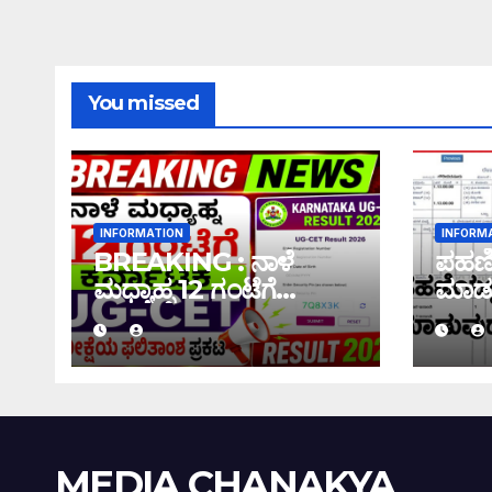
You missed
INFORMATION
INFORM
BREAKING : ನಾಳೆ
ಪಹಣಿಯ
ಮಧ್ಯಾಹ್ನ 12 ಗಂಟೆಗೆ
ಮಾಡು
ಕರ್ನಾಟಕ UG-CET
ಇಲ್ಲಿದೆ
ಪರೀಕ್ಷೆಯ ಫಲಿತಾಂಶ ಪ್ರಕಟ
|UG-CET Result 2026
MEDIA CHANAKYA