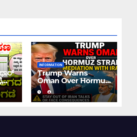
INFORMATION
ಧಾರ್
Trump Warns
ಿ
Oman Over Hormuz
 ನಿಮ್ಮ
Strait Mediation
ಹಣ
With Iran