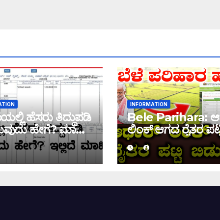
ATION
INFORMATION
ಲ್ಲಿ ಹೆಸರು ತಿದ್ದುಪಡಿ
Bele Parihara: ಆ
ವುದು ಹೇಗೆ? ಮಾಹಿತಿ
ಲಿಂಕ್ ಆಗದ ರೈತರ ಪಟ್ಟ
ಬಿಡುಗಡೆ! ಈ ಪಟ್ಟಿಯಲ್ಲಿ
ಹೆಸರು ಇದ್ದರೆ ನಿಮಗೆ 
ಜಮಾ ಆಗಲ್ಲ !