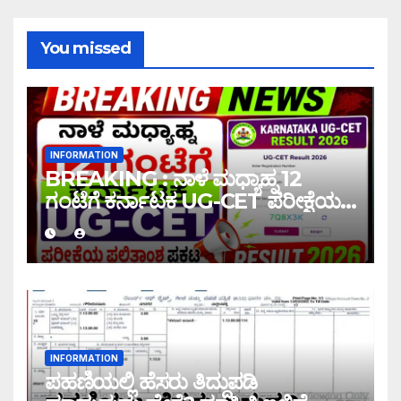
You missed
INFORMATION
BREAKING : ನಾಳೆ ಮಧ್ಯಾಹ್ನ 12
ಗಂಟೆಗೆ ಕರ್ನಾಟಕ UG-CET ಪರೀಕ್ಷೆಯ
ಫಲಿತಾಂಶ ಪ್ರಕಟ |UG-CET Result
2026
INFORMATION
ಪಹಣಿಯಲ್ಲಿ ಹೆಸರು ತಿದ್ದುಪಡಿ