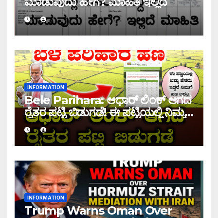
ಮಾಡುವುದು ಹೇಗೆ? ಮಾಹಿತಿ ಇಲ್ಲಿದೆ
INFORMATION
Bele Parihara: ಆಧಾರ್ ಲಿಂಕ್ ಆಗದ
ರೈತರ ಪಟ್ಟಿ ಬಿಡುಗಡೆ! ಈ ಪಟ್ಟಿಯಲ್ಲಿ ನಿಮ್ಮ
ಹೆಸರು ಇದ್ದರೆ ನಿಮಗೆ ಹಣ ಜಮಾ ಆಗಲ್ಲ !
INFORMATION
Trump Warns Oman Over