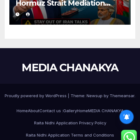
Hormuz Strait Mediation
With Iran
MEDIA CHANAKYA
Proudly powered by WordPress
|
Theme:
Newsup
by
Themeansar
.
Home
About
Contact us :
Gallery
Home
MEDIA CHANAKYA
Raita Nidhi Application Privacy Policy
Raita Nidhi Application Terms and Conditions