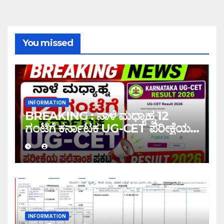
You missed
INFORMATION
BREAKING : ನಾಳೆ ಮಧ್ಯಾಹ್ನ 12
ಗಂಟೆಗೆ ಕರ್ನಾಟಕ UG-CET ಪರೀಕ್ಷೆಯ
ಫಲಿತಾಂಶ ಪ್ರಕಟ |UG-CET Result
2026
INFORMATION