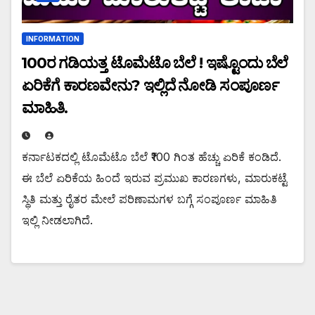
INFORMATION
₹100ರ ಗಡಿಯತ್ತ ಟೊಮೆಟೊ ಬೆಲೆ ! ಇಷ್ಟೊಂದು ಬೆಲೆ
ಏರಿಕೆಗೆ ಕಾರಣವೇನು? ಇಲ್ಲಿದೆ ನೋಡಿ ಸಂಪೂರ್ಣ
ಮಾಹಿತಿ.
ಕರ್ನಾಟಕದಲ್ಲಿ ಟೊಮೆಟೊ ಬೆಲೆ ₹100 ಗಿಂತ ಹೆಚ್ಚು ಏರಿಕೆ ಕಂಡಿದೆ.
ಈ ಬೆಲೆ ಏರಿಕೆಯ ಹಿಂದೆ ಇರುವ ಪ್ರಮುಖ ಕಾರಣಗಳು, ಮಾರುಕಟ್ಟೆ
ಸ್ಥಿತಿ ಮತ್ತು ರೈತರ ಮೇಲೆ ಪರಿಣಾಮಗಳ ಬಗ್ಗೆ ಸಂಪೂರ್ಣ ಮಾಹಿತಿ
ಇಲ್ಲಿ ನೀಡಲಾಗಿದೆ.