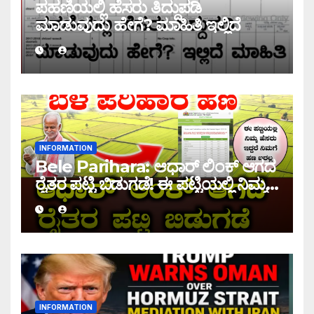
ಪಹಣಿಯಲ್ಲಿ ಹೆಸರು ತಿದ್ದುಪಡಿ
ಮಾಡುವುದು ಹೇಗೆ? ಮಾಹಿತಿ ಇಲ್ಲಿದೆ
INFORMATION
Bele Parihara: ಆಧಾರ್ ಲಿಂಕ್ ಆಗದ
ರೈತರ ಪಟ್ಟಿ ಬಿಡುಗಡೆ! ಈ ಪಟ್ಟಿಯಲ್ಲಿ ನಿಮ್ಮ
ಹೆಸರು ಇದ್ದರೆ ನಿಮಗೆ ಹಣ ಜಮಾ ಆಗಲ್ಲ !
INFORMATION