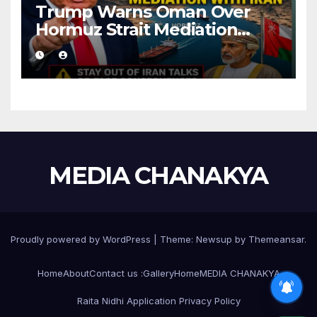
Trump Warns Oman Over
Hormuz Strait Mediation
With Iran
MEDIA CHANAKYA
Proudly powered by WordPress
|
Theme:
Newsup
by
Themeansar
.
Home
About
Contact us :
Gallery
Home
MEDIA CHANAKYA
Raita Nidhi Application Privacy Policy