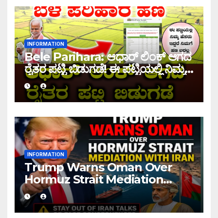
INFORMATION
Bele Parihara: ಆಧಾರ್ ಲಿಂಕ್ ಆಗದ
ರೈತರ ಪಟ್ಟಿ ಬಿಡುಗಡೆ! ಈ ಪಟ್ಟಿಯಲ್ಲಿ ನಿಮ್ಮ
ಹೆಸರು ಇದ್ದರೆ ನಿಮಗೆ ಹಣ ಜಮಾ ಆಗಲ್ಲ !
INFORMATION
Trump Warns Oman Over
Hormuz Strait Mediation
With Iran