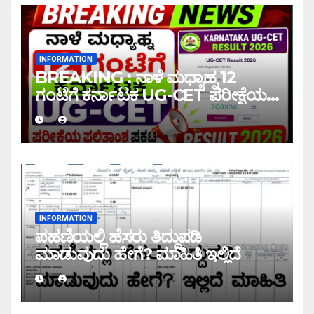
INFORMATION
BREAKING : ನಾಳೆ ಮಧ್ಯಾಹ್ನ 12
ಗಂಟೆಗೆ ಕರ್ನಾಟಕ UG-CET ಪರೀಕ್ಷೆಯ
ಫಲಿತಾಂಶ ಪ್ರಕಟ |UG-CET Result
2026
INFORMATION
ಪಹಣಿಯಲ್ಲಿ ಹೆಸರು ತಿದ್ದುಪಡಿ
ಮಾಡುವುದು ಹೇಗೆ? ಮಾಹಿತಿ ಇಲ್ಲಿದೆ