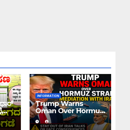
INFORMATION
ಧಾರ್
Trump Warns
ಿ
Oman Over Hormuz
 ನಿಮ್ಮ
Strait Mediation
ಹಣ
With Iran