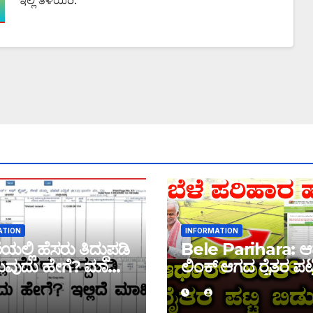
ಇಲ್ಲಿ ತಿಳಿಯಿರಿ.
ATION
INFORMATION
ಲ್ಲಿ ಹೆಸರು ತಿದ್ದುಪಡಿ
Bele Parihara: ಆ
ವುದು ಹೇಗೆ? ಮಾಹಿತಿ
ಲಿಂಕ್ ಆಗದ ರೈತರ ಪಟ್ಟ
ಬಿಡುಗಡೆ! ಈ ಪಟ್ಟಿಯಲ್ಲಿ
ಹೆಸರು ಇದ್ದರೆ ನಿಮಗೆ 