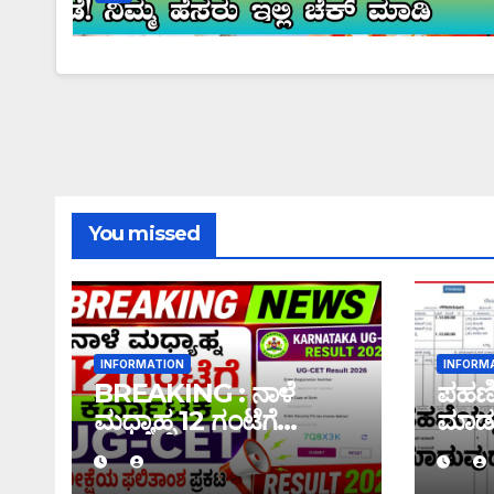
You missed
INFORMATION
INFORM
BREAKING : ನಾಳೆ
ಪಹಣಿಯ
ಮಧ್ಯಾಹ್ನ 12 ಗಂಟೆಗೆ
ಮಾಡು
ಕರ್ನಾಟಕ UG-CET
ಇಲ್ಲಿದೆ
ಪರೀಕ್ಷೆಯ ಫಲಿತಾಂಶ ಪ್ರಕಟ