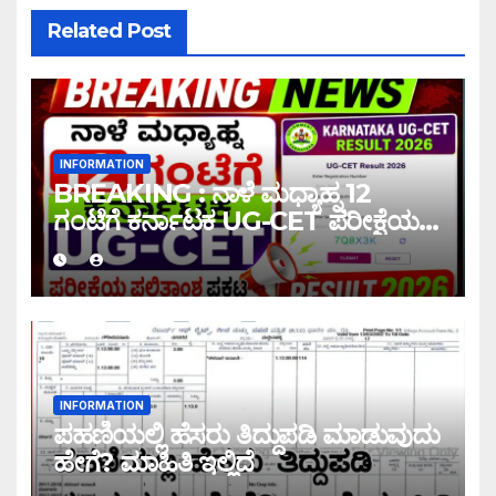
Related Post
INFORMATION
BREAKING : ನಾಳೆ ಮಧ್ಯಾಹ್ನ 12
ಗಂಟೆಗೆ ಕರ್ನಾಟಕ UG-CET ಪರೀಕ್ಷೆಯ
ಫಲಿತಾಂಶ ಪ್ರಕಟ |UG-CET Result
2026
INFORMATION
ಪಹಣಿಯಲ್ಲಿ ಹೆಸರು ತಿದ್ದುಪಡಿ ಮಾಡುವುದು
ಹೇಗೆ? ಮಾಹಿತಿ ಇಲ್ಲಿದೆ