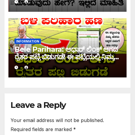
INFORMATION
Bele Parihara: ಆಧಾರ್ ಲಿಂಕ್ ಆಗದ
ರೈತರ ಪಟ್ಟಿ ಬಿಡುಗಡೆ! ಈ ಪಟ್ಟಿಯಲ್ಲಿ ನಿಮ್ಮ
ಹೆಸರು ಇದ್ದರೆ ನಿಮಗೆ ಹಣ ಜಮಾ ಆಗಲ್ಲ !
Leave a Reply
Your email address will not be published.
Required fields are marked
*