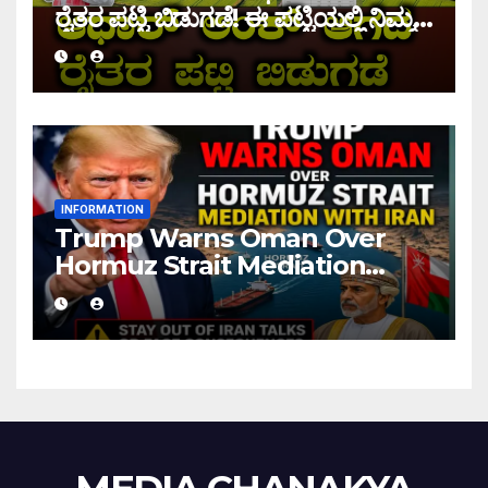
ರೈತರ ಪಟ್ಟಿ ಬಿಡುಗಡೆ! ಈ ಪಟ್ಟಿಯಲ್ಲಿ ನಿಮ್ಮ
ಹೆಸರು ಇದ್ದರೆ ನಿಮಗೆ ಹಣ ಜಮಾ ಆಗಲ್ಲ !
INFORMATION
Trump Warns Oman Over
Hormuz Strait Mediation
With Iran