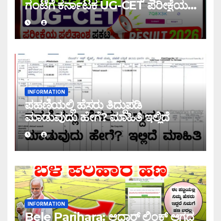
ಗಂಟೆಗೆ ಕರ್ನಾಟಕ UG-CET ಪರೀಕ್ಷೆಯ
ಫಲಿತಾಂಶ ಪ್ರಕಟ |UG-CET Result
2026
INFORMATION
ಪಹಣಿಯಲ್ಲಿ ಹೆಸರು ತಿದ್ದುಪಡಿ
ಮಾಡುವುದು ಹೇಗೆ? ಮಾಹಿತಿ ಇಲ್ಲಿದೆ
INFORMATION
Bele Parihara: ಆಧಾರ್ ಲಿಂಕ್ ಆಗದ