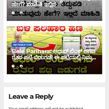
ಹೇಗೆ? ಮಾಹಿತಿ ಇಲ್ಲಿದೆ
INFORMATION
Bele Parihara: ಆಧಾರ್ ಲಿಂಕ್ ಆಗದ
ರೈತರ ಪಟ್ಟಿ ಬಿಡುಗಡೆ! ಈ ಪಟ್ಟಿಯಲ್ಲಿ ನಿಮ್ಮ
ಹೆಸರು ಇದ್ದರೆ ನಿಮಗೆ ಹಣ ಜಮಾ ಆಗಲ್ಲ !
Leave a Reply
Your email address will not be published.