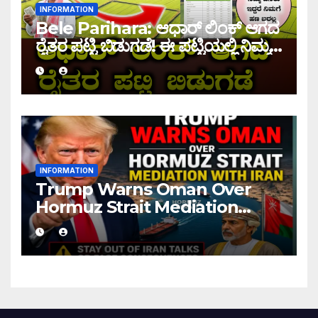
INFORMATION
Bele Parihara: ಆಧಾರ್ ಲಿಂಕ್ ಆಗದ
ರೈತರ ಪಟ್ಟಿ ಬಿಡುಗಡೆ! ಈ ಪಟ್ಟಿಯಲ್ಲಿ ನಿಮ್ಮ
ಹೆಸರು ಇದ್ದರೆ ನಿಮಗೆ ಹಣ ಜಮಾ ಆಗಲ್ಲ !
INFORMATION
Trump Warns Oman Over
Hormuz Strait Mediation
With Iran