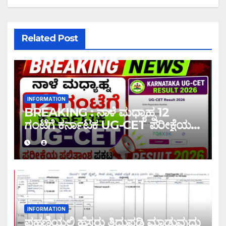
Related Post
INFORMATION
BREAKING : ನಾಳೆ ಮಧ್ಯಾಹ್ನ 12
ಗಂಟೆಗೆ ಕರ್ನಾಟಕ UG-CET ಪರೀಕ್ಷೆಯ
ಫಲಿತಾಂಶ ಪ್ರಕಟ |UG-CET Result
2026
INFORMATION
ಪಹಣಿಯಲ್ಲಿ ಹೆಸರು ತಿದ್ದುಪಡಿ ಮಾಡುವುದು