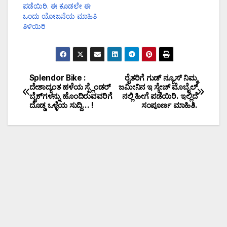
ಪಡೆಯಿರಿ. ಈ ಕೂಡಲೇ ಈ
ಒಂದು ಯೋಜನೆಯ ಮಾಹಿತಿ
ತಿಳಿಯಿರಿ
Splendor Bike :
ರೈತರಿಗೆ ಗುಡ್ ನ್ಯೂಸ್ ನಿಮ್ಮ
ದೇಶಾದ್ಯಂತ ಹಳೆಯ ಸ್ಪ್ಲೆಂಡರ್
ಜಮೀನಿನ ಇ ಸ್ಕೇಚ್ ಮೊಬೈಲ್
ಬೈಕ್‌ಗಳನ್ನು ಹೊಂದಿರುವವರಿಗೆ
ನಲ್ಲಿ ಹೀಗೆ ಪಡೆಯಿರಿ. ಇಲ್ಲಿದೆ
ದೊಡ್ಡ ಒಳ್ಳೆಯ ಸುದ್ದಿ… !
ಸಂಪೂರ್ಣ ಮಾಹಿತಿ.