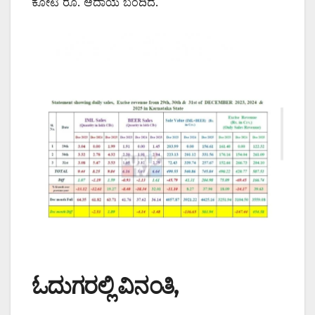
ಕೋಟಿ ರೂ. ಆದಾಯ ಬಂದಿದೆ.
ಓದುಗರಲ್ಲಿ ವಿನಂತಿ,