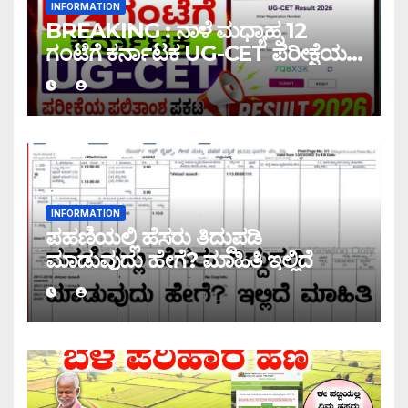
INFORMATION
BREAKING : ನಾಳೆ ಮಧ್ಯಾಹ್ನ 12
ಗಂಟೆಗೆ ಕರ್ನಾಟಕ UG-CET ಪರೀಕ್ಷೆಯ
ಫಲಿತಾಂಶ ಪ್ರಕಟ |UG-CET Result
2026
INFORMATION
ಪಹಣಿಯಲ್ಲಿ ಹೆಸರು ತಿದ್ದುಪಡಿ
ಮಾಡುವುದು ಹೇಗೆ? ಮಾಹಿತಿ ಇಲ್ಲಿದೆ