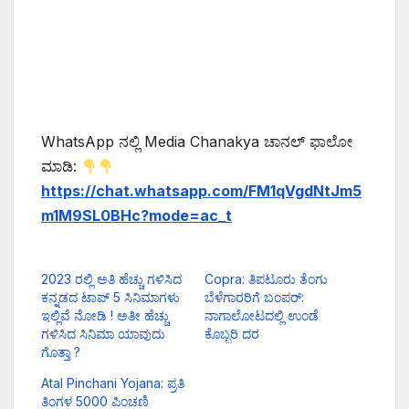
WhatsApp ನಲ್ಲಿ Media Chanakya ಚಾನಲ್ ಫಾಲೋ
ಮಾಡಿ:
https://chat.whatsapp.com/FM1qVgdNtJm5
m1M9SL0BHc?mode=ac_t
2023 ರಲ್ಲಿ ಅತಿ ಹೆಚ್ಚು ಗಳಿಸಿದ
Copra: ತಿಪಟೂರು ತೆಂಗು
ಕನ್ನಡದ ಟಾಪ್ 5 ಸಿನಿಮಾಗಳು
ಬೆಳೆಗಾರರಿಗೆ ಬಂಪರ್:
ಇಲ್ಲಿವೆ ನೋಡಿ ! ಅತೀ ಹೆಚ್ಚು
ನಾಗಾಲೋಟದಲ್ಲಿ ಉಂಡೆ
ಗಳಿಸಿದ ಸಿನಿಮಾ ಯಾವುದು
ಕೊಬ್ಬರಿ ದರ
ಗೊತ್ತಾ ?
Atal Pinchani Yojana: ಪ್ರತಿ
ತಿಂಗಳ 5000 ಪಿಂಚಣಿ