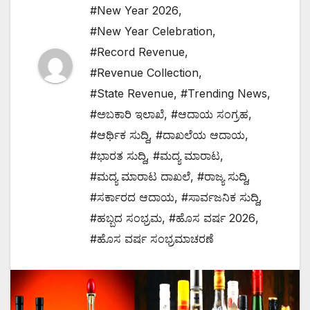
#New Year 2026
,
#New Year Celebration
,
#Record Revenue
,
#Revenue Collection
,
#State Revenue
,
#Trending News
,
#ಅಬಕಾರಿ ಇಲಾಖೆ
,
#ಆದಾಯ ಸಂಗ್ರಹ
,
#ಆರ್ಥಿಕ ಸುದ್ದಿ
,
#ದಾಖಲೆಯ ಆದಾಯ
,
#ಭಾರತ ಸುದ್ದಿ
,
#ಮದ್ಯ ಮಾರಾಟ
,
#ಮದ್ಯ ಮಾರಾಟ ದಾಖಲೆ
,
#ರಾಜ್ಯ ಸುದ್ದಿ
,
#ಸರ್ಕಾರದ ಆದಾಯ
,
#ಸಾರ್ವಜನಿಕ ಸುದ್ದಿ
,
#ಹಬ್ಬದ ಸಂಭ್ರಮ
,
#ಹೊಸ ವರ್ಷ 2026
,
#ಹೊಸ ವರ್ಷ ಸಂಭ್ರಮಾಚರಣೆ