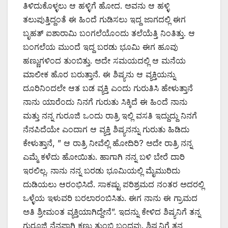
ತಿಳಿದುಕೊಳ್ಳಲು ಆ ಹಳ್ಳಿಗೆ ಹೋದ. ಅವನು ಆ ಹಳ್ಳಿ
ತಲುಪುತ್ತಿದ್ದಂತೆ ಈ ಹಿಂದೆ ಗುಡಿಸಲು ಇದ್ದ ಜಾಗದಲ್ಲಿ ಈಗ
ಬೃಹತ್ ಐಶಾರಾಮಿ ಬಂಗಲೆಯೊಂದು ತಲೆಯೆತ್ತಿ ನಿಂತಿತ್ತು. ಆ
ಬಂಗಲೆಯ ಮುಂದೆ ಇದ್ದ ಬರಡು ಭೂಮಿ ಈಗ ಹೂವು
ಹಣ್ಣುಗಳಿಂದ ತುಂಬಿತ್ತು. ಅದೇ ಸಮಯದಲ್ಲಿ ಆ ಮನೆಯ
ಮಾಲೀಕ ಹೊರ ಬರುತ್ತಾನೆ. ಈ ಶಿಷ್ಯನು ಆ ವ್ಯಕ್ತಿಯನ್ನು
ದೂರಿನಿಂದಲೇ ಆತ ಬಡ ವ್ಯಕ್ತಿ ಎಂದು ಗುರುತಿಸಿ ಹೇಳುತ್ತಾನೆ
ನಾನು ಯಾರೆಂದು ನಿನಗೆ ಗುರುತು ಸಿಕ್ಕಿದೆ ಈ ಹಿಂದೆ ನಾನು
ಮತ್ತು ನನ್ನ ಗುರೂಜಿ ಒಂದು ರಾತ್ರಿ ಇಲ್ಲಿ ವಸತಿ ಇದ್ದುದ್ದು ನಿನಗೆ
ನೆನಪಿದೆಯೇ ಎಂದಾಗ ಆ ವ್ಯಕ್ತಿ ಶಿಷ್ಯನನ್ನು ಗುರುತು ಹಿಡಿದು
ಕೇಳುತ್ತಾನೆ, ” ಆ ರಾತ್ರಿ ನೀವೆಲ್ಲಿ ಹೋದಿರಿ? ಅದೇ ರಾತ್ರಿ ನನ್ನ
ಎಮ್ಮೆ ಕಳೆದು ಹೋಯಿತು. ಹಾಗಾಗಿ ನನ್ನ ಬಳಿ ಬೇರೆ ದಾರಿ
ಇರಲಿಲ್ಲ. ನಾನು ನನ್ನ ಬರಡು ಭೂಮಿಯಲ್ಲಿ ಮೈಮುರಿದು
ದುಡಿಯಲು ಆರಂಭಿಸಿದೆ. ಸಾಕಷ್ಟು ಪರಿಶ್ರಮದ ನಂತರ ಅದರಲ್ಲಿ
ಒಳ್ಳೆಯ ಇಳುವರಿ ಬರಲಾರಂಬಿಸಿತು. ಈಗ ನಾನು ಈ ಗ್ರಾಮದ
ಅತಿ ಶ್ರೀಮಂತ ವ್ಯಕ್ತಿಯಾಗಿದ್ದೇನೆ”. ಇದನ್ನು ಕೇಳಿದ ಶಿಷ್ಯನಿಗೆ ತನ್ನ
ಗುರೂಜಿ ನೆನಪಾಗಿ ಕಣ್ಣು ತುಂಬಿ ಬಂದವು. ಶಿಷ್ಯನಿಗೆ ತನ್ನ