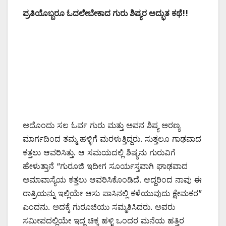
ಪ್ರತಿಯೊಬ್ಬರೂ ಓದಲೇಬೇಕಾದ ಗುರು ಶಿಷ್ಯರ ಅದ್ಭುತ ಕಥೆ!!
ಅದೊಂದು ಸಲ ಓರ್ವ ಗುರು ಮತ್ತು ಅವನ ಶಿಷ್ಯ ಅರಣ್ಯ
ಮಾರ್ಗದಿಂದ ತಮ್ಮ ಹಳ್ಳಿಗೆ ಮರಳುತ್ತಿದ್ದರು. ಸುತ್ತಲೂ ಗಾಢವಾದ
ಕತ್ತಲು ಆವರಿಸಿತ್ತು. ಆ ಸಮಯದಲ್ಲಿ ಶಿಷ್ಯನು ಗುರುವಿಗೆ
ಹೇಳುತ್ತಾನೆ “ಗುರೂಜಿ ಇದೀಗ ಸೂರ್ಯಸ್ತವಾಗಿ ಘಾಢವಾದ
ಅಮಾವಾಸ್ಯೆಯ ಕತ್ತಲು ಆವರಿಸಿಕೊಂಡಿದೆ. ಆದ್ದರಿಂದ ನಾವು ಈ
ರಾತ್ರಿಯನ್ನು ಇಲ್ಲಿಯೇ ಆಸು ಪಾಸಿನಲ್ಲಿ ಕಳೆಯುವುದು ಕ್ಷೇಮಕರ”
ಎಂದನು. ಅದಕ್ಕೆ ಗುರೂಜಿಯು ಸಮ್ಮತಿಸಿದರು. ಅವರು
ಸಮೀಪದಲ್ಲಿಯೇ ಇದ್ದ ಚಿಕ್ಕ ಹಳ್ಳಿ ಒಂದರ ಮನೆಯ ಹತ್ತಿರ