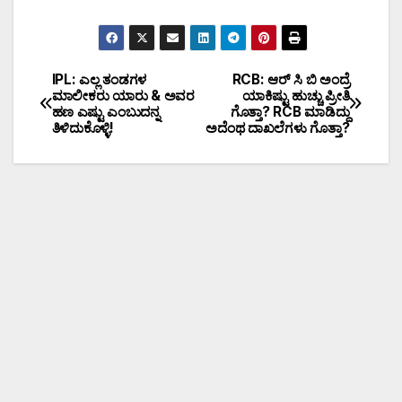
IPL: ಎಲ್ಲ ತಂಡಗಳ
RCB: ಆರ್ ಸಿ ಬಿ ಅಂದ್ರೆ
ಮಾಲೀಕರು ಯಾರು & ಅವರ
ಯಾಕಿಷ್ಟು ಹುಚ್ಚು ಪ್ರೀತಿ
ಹಣ ಎಷ್ಟು ಎಂಬುದನ್ನ
ಗೊತ್ತಾ? RCB ಮಾಡಿದ್ದು
ತಿಳಿದುಕೊಳ್ಳಿ!
ಅದೆಂಥ ದಾಖಲೆಗಳು ಗೊತ್ತಾ?