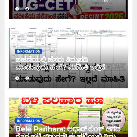
ಫಲಿತಾಂಶ ಪ್ರಕಟ |UG-CET Result
2026
INFORMATION
ಪಹಣಿಯಲ್ಲಿ ಹೆಸರು ತಿದ್ದುಪಡಿ
ಮಾಡುವುದು ಹೇಗೆ? ಮಾಹಿತಿ ಇಲ್ಲಿದೆ
INFORMATION
Bele Parihara: ಆಧಾರ್ ಲಿಂಕ್ ಆಗದ
ರೈತರ ಪಟ್ಟಿ ಬಿಡುಗಡೆ! ಈ ಪಟ್ಟಿಯಲ್ಲಿ ನಿಮ್ಮ