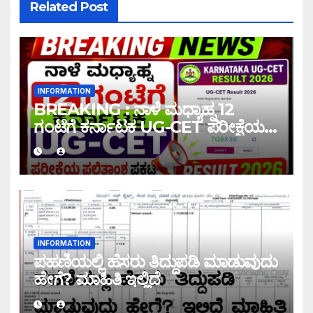
Related Post
INFORMATION
BREAKING : ನಾಳೆ ಮಧ್ಯಾಹ್ನ 12
ಗಂಟೆಗೆ ಕರ್ನಾಟಕ UG-CET ಪರೀಕ್ಷೆಯ
ಫಲಿತಾಂಶ ಪ್ರಕಟ |UG-CET Result
2026
INFORMATION
ಪಹಣಿಯಲ್ಲಿ ಹೆಸರು ತಿದ್ದುಪಡಿ ಮಾಡುವುದು
ಹೇಗೆ? ಮಾಹಿತಿ ಇಲ್ಲಿದೆ