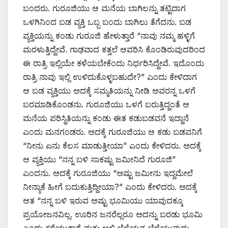
ಬಂದರು. ಗುರೂಜಿಯು ಆ ಮನೆಯ ಬಾಗಿಲನ್ನು ತಟ್ಟಿದಾಗ
ಒಳಗಿನಿಂದ ಬಡ ವ್ಯಕ್ತಿ ಒಬ್ಬ ಬಂದು ಬಾಗಿಲು ತೆಗೆದನು. ಬಡ
ವ್ಯಕ್ತಿಯನ್ನು ಕಂಡು ಗುರೂಜಿ ಹೇಳುತ್ತಾರೆ “ನಾವು ನಮ್ಮ ಹಳ್ಳಿಗೆ
ಮರಳುತ್ತಿದ್ದೇವೆ. ಗಾಢವಾದ ಕತ್ತಲೆ ಆವರಿಸಿ ಕೊಂಡಿರುವುದರಿಂದ
ಈ ರಾತ್ರಿ ಇಲ್ಲಿಯೇ ಕಳೆಯಬೇಕೆಂದು ನಿರ್ಧರಿಸಿದ್ದೇವೆ. ಇದೊಂದು
ರಾತ್ರಿ ನಾವು ಇಲ್ಲಿ ಉಳಿದುಕೊಳ್ಳಬಹುದೇ?” ಎಂದು ಕೇಳಿದಾಗ
ಆ ಬಡ ವ್ಯಕ್ತಿಯು ಅದಕ್ಕೆ ಸಮ್ಮತಿಯನ್ನು ನೀಡಿ ಅವರನ್ನ ಒಳಗೆ
ಬರಮಾಡಿಕೊಂಡನು. ಗುರೂಜಿಯು ಒಳಗೆ ಬರುತ್ತಿದ್ದಂತೆ ಆ
ಮನೆಯ ಪರಿಸ್ಥಿತಿಯನ್ನು ಕಂಡು ಈತ ಕಡುಬಡವನೆ ಇದ್ದಾನೆ
ಎಂದು ಮನಗಂಡರು. ಅದಕ್ಕೆ ಗುರೂಜಿಯು ಆ ಕಡು ಬಡವನಿಗೆ
“ನೀನು ಏನು ಕೆಲಸ ಮಾಡುತ್ತೀಯಾ” ಎಂದು ಕೇಳಿದರು. ಅದಕ್ಕೆ
ಆ ವ್ಯಕ್ತಿಯು “ನನ್ನ ಬಳಿ ಸಾಕಷ್ಟು ಜಮೀನಿದೆ ಗುರೂಜಿ”
ಎಂದನು. ಅದಕ್ಕೆ ಗುರೂಜಿಯು “ಅಷ್ಟು ಜಮೀನು ಇದ್ದಮೇಲೆ
ನೀನ್ಯಾಕೆ ಹೀಗೆ ಬದುಕುತ್ತಿದ್ದೀಯಾ?” ಎಂದು ಕೇಳಿದರು. ಅದಕ್ಕೆ
ಆತ “ನನ್ನ ಬಳಿ ಇರುವ ಅಷ್ಟು ಭೂಮಿಯು ಯಾವುದಕ್ಕೂ
ಪ್ರಯೋಜನವಿಲ್ಲ. ಊರಿನ ಜನರೆಲ್ಲರೂ ಅದನ್ನು ಬರಡು ಭೂಮಿ
ಎಂದು ಕರೆಯುತ್ತಾರೆ ಮತ್ತು ಅಲ್ಲಿ ಬೆಳೆಯನ್ನ ಬೆಳೆಯುವುದು