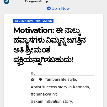
Telegram Group
Join Now
INFORMATION
MOTIVATION
Motivation: ಈ ನಾಲ್ಕು
ಹವ್ಯಾಸಗಳು ನಿಮ್ಮನ್ನ ಜಗತ್ತಿನ
ಅತಿ ಶ್ರೀಮಂತ
ವ್ಯಕ್ತಿಯನ್ನಾಗಿಸಬಹುದು!
By
#ambani life style
,
#best success story in Kannada
,
#chanakya niti
,
#exam mltivation story
,