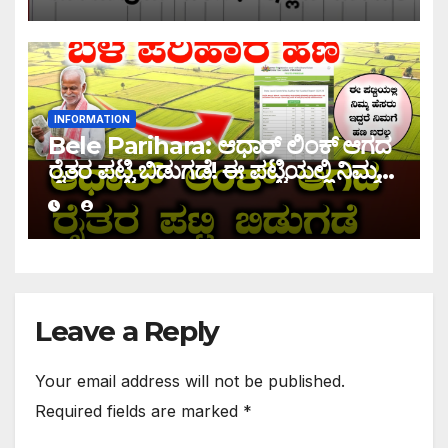
INFORMATION
Bele Parihara: ಆಧಾರ್ ಲಿಂಕ್ ಆಗದ
ರೈತರ ಪಟ್ಟಿ ಬಿಡುಗಡೆ! ಈ ಪಟ್ಟಿಯಲ್ಲಿ ನಿಮ್ಮ
ಹೆಸರು ಇದ್ದರೆ ನಿಮಗೆ ಹಣ ಜಮಾ ಆಗಲ್ಲ !
Leave a Reply
Your email address will not be published.
Required fields are marked
*