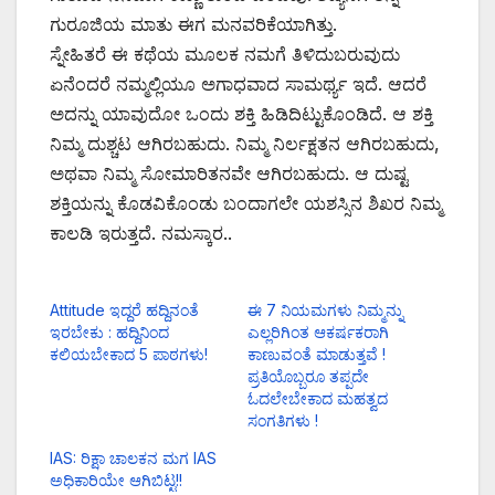
ಗುರೂಜಿಯ ಮಾತು ಈಗ ಮನವರಿಕೆಯಾಗಿತ್ತು.
ಸ್ನೇಹಿತರೆ ಈ ಕಥೆಯ ಮೂಲಕ ನಮಗೆ ತಿಳಿದುಬರುವುದು
ಏನೆಂದರೆ ನಮ್ಮಲ್ಲಿಯೂ ಅಗಾಧವಾದ ಸಾಮರ್ಥ್ಯ ಇದೆ. ಆದರೆ
ಅದನ್ನು ಯಾವುದೋ ಒಂದು ಶಕ್ತಿ ಹಿಡಿದಿಟ್ಟುಕೊಂಡಿದೆ. ಆ ಶಕ್ತಿ
ನಿಮ್ಮ ದುಶ್ಚಟ ಆಗಿರಬಹುದು. ನಿಮ್ಮ ನಿರ್ಲಕ್ಷತನ ಆಗಿರಬಹುದು,
ಅಥವಾ ನಿಮ್ಮ ಸೋಮಾರಿತನವೇ ಆಗಿರಬಹುದು. ಆ ದುಷ್ಟ
ಶಕ್ತಿಯನ್ನು ಕೊಡವಿಕೊಂಡು ಬಂದಾಗಲೇ ಯಶಸ್ಸಿನ ಶಿಖರ ನಿಮ್ಮ
ಕಾಲಡಿ ಇರುತ್ತದೆ. ನಮಸ್ಕಾರ..
Attitude ಇದ್ದರೆ ಹದ್ದಿನಂತೆ
ಈ 7 ನಿಯಮಗಳು ನಿಮ್ಮನ್ನು
ಇರಬೇಕು : ಹದ್ದಿನಿಂದ
ಎಲ್ಲರಿಗಿಂತ ಆಕರ್ಷಕರಾಗಿ
ಕಲಿಯಬೇಕಾದ 5 ಪಾಠಗಳು!
ಕಾಣುವಂತೆ ಮಾಡುತ್ತವೆ !
ಪ್ರತಿಯೊಬ್ಬರೂ ತಪ್ಪದೇ
ಓದಲೇಬೇಕಾದ ಮಹತ್ವದ
ಸಂಗತಿಗಳು !
IAS: ರಿಕ್ಷಾ ಚಾಲಕನ ಮಗ IAS
ಅಧಿಕಾರಿಯೇ ಆಗಿಬಿಟ್ಟ!!