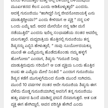
ಮೂರ್ಖತನದ ಕೆಲಸ ಎಂದು ಆಡಿಕೊಳ್ಳುತ್ತಾರೆ” ಎಂದನು.
ಅದಕ್ಕೆ ಗುರೂಜಿಯು “ಹಾಗಿದ್ದರೆ ನಿನ್ನ ಜೀವನೋಪಾಯಕ್ಕೆ ಏನು
ಮಾಡುತ್ತಿದ್ದೀಯಾ?” ಎಂದು ಕೇಳಿದಾಗ ಆ ವ್ಯಕ್ತಿ ” ನನ್ನ ಬಳಿ
ಒಂದು ಎಮ್ಮೆ ಇದೆ. ಅದರ ಮೇಲೆಯೇ ನನ್ನ ಇಡೀ ಮನೆ
ನಡೆಯುತ್ತಿದೆ” ಎಂದನು ಇದೆಲ್ಲ ಸಂಭಾಷಣೆಯ ನಂತರ ಅವರೆಲ್ಲ
ಮಲಗುತ್ತಾರೆ. ಮಧ್ಯರಾತ್ರಿಯ ಹೊತ್ತಿನಲ್ಲಿ ಗುರೂಜಿಯು ತನ್ನ
ಶಿಷ್ಯನನ್ನು ಎಬ್ಬಿಸಿ ಹೇಳುತ್ತಾರೆ, ” ನಾವು ಸೂರ್ಯೋದಯಕ್ಕೂ
ಮುಂಚೆ ಈ ಎಮ್ಮೆಯನ್ನು ಹೊಡೆದುಕೊಂಡು ನಮ್ಮ ಹಳ್ಳಿಗೆ
ಹೋಗೋಣ” ಎಂದಾಗ, ಶಿಷ್ಯನು “ಗುರೂಜಿ ನೀವು
ಮಾಡುತ್ತಿರುವುದು ಸರಿಯೇ? ಆ ಬಡ ವ್ಯಕ್ತಿಯ ಒಂದು ಹೊತ್ತಿನ
ಊಟ ಈ ಎಮ್ಮೆಯ ಮೇಲೆ ನಿಂತಿದೆ ” ಎಂದಾಗ ಗುರೂಜಿಯು
ಶಿಷ್ಯನ ಕಡೆಗೆ ಮುಗುಳ್ನಗೆಯಿಂದ ನೋಡಿ ಮುಂದೆ ಸಾಗಿದರು.
ಮುಂದೆ 10 ವರ್ಷಗಳ ನಂತರ ಅದೇ ಗುರೂಜಿಯ ಶಿಷ್ಯನು ಈಗ
ಬೆಳೆದು ದೊಡ್ಡ ಗುರೂಜಿಯಾಗಿದ್ದ ಅವನಿಗೆ ತನ್ನ ಗುರೂಜಿಯು
ಹತ್ತು ವರ್ಷದ ಹಿಂದೆ ಮಾಡಿದ್ದ ಘಟನೆ ನೆನಪಾಗುತ್ತದೆ. ಆತ ಬಡ
ವ್ಯಕ್ತಿ ಈಗ ಹೇಗಿದ್ದಾನೆ, ಅವನ ಪರಿಸ್ಥಿತಿ ಹೇಗಿದೆ ಎಂದು