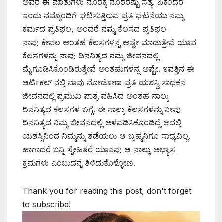
ಅವರ ಈ ಮಾತುಗಳು ನೂರಕ್ಕೆ ನೂರರಷ್ಟು ಸತ್ಯ. ಏಕೆಂದರೆ
ಇಂದು ನಮ್ಮೊಂದಿಗೆ ಘಟಿಸುತ್ತಿರುವ ಪ್ರತಿ ಘಟನೆಯು ನಮ್ಮ
ಕರ್ಮದ ಪ್ರತಿಫಲ, ಅಂದರೆ ನಮ್ಮ ಕೆಲಸದ ಪ್ರತಿಫಲ.
ನಾವು ಕೇವಲ ಅಂತಹ ಕೆಲಸಗಳನ್ನ ಅಷ್ಟೇ ಮಾಡುತ್ತೇವೆ ಯಾವ
ಕೆಲಸಗಳನ್ನು ನಾವು ದಿನನಿತ್ಯದ ನಮ್ಮ ಜೀವನದಲ್ಲಿ
ಮೈಗೂಡಿಸಿಕೊಂಡಿರುತ್ತೇವೆ ಅಂತಹುಗಳನ್ನ ಅಷ್ಟೇ. ಇವತ್ತಿನ ಈ
ಆರ್ಟಿಕಲ್ ನಲ್ಲಿ ನಾವು ನೋಡೋಣ ಪ್ರತಿ ಯಶಸ್ವಿ ಸಾಧಕನ
ಜೀವನದಲ್ಲಿ ಪ್ರಮುಖ ಪಾತ್ರ ವಹಿಸಿದ ಅಂತಹ ನಾಲ್ಕು
ದಿನನಿತ್ಯದ ಕೆಲಸಗಳ ಬಗ್ಗೆ. ಈ ನಾಲ್ಕು ಕೆಲಸಗಳನ್ನು ನೀವು
ದಿನನಿತ್ಯದ ನಿಮ್ಮ ಜೀವನದಲ್ಲಿ ಅಳವಡಿಸಿಕೊಂಡಿದ್ದೆ ಆದಲ್ಲಿ
ಯಶಸ್ಸಿನಿಂದ ನಿಮ್ಮನ್ನು ತಡೆಯಲು ಆ ಬ್ರಹ್ಮನಿಗೂ ಸಾಧ್ಯವಿಲ್ಲ.
ಹಾಗಾದರೆ ಬನ್ನಿ ಸ್ನೇಹಿತರೆ ಯಾವವು ಆ ನಾಲ್ಕು ಅಭ್ಯಾಸ
ಕ್ರಮಗಳು ಎಂಬುದನ್ನ ತಿಳಿದುಕೊಳ್ಳೋಣ.
Thank you for reading this post, don't forget
to subscribe!