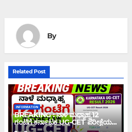
By
Related Post
INFORMATION
BREAKING : ನಾಳೆ ಮಧ್ಯಾಹ್ನ 12
ಗಂಟೆಗೆ ಕರ್ನಾಟಕ UG-CET ಪರೀಕ್ಷೆಯ
ಫಲಿತಾಂಶ ಪ್ರಕಟ |UG-CET Result