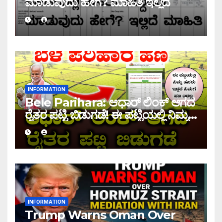
ಮಾಡುವುದು ಹೇಗೆ? ಮಾಹಿತಿ ಇಲ್ಲಿದೆ
INFORMATION
Bele Parihara: ಆಧಾರ್ ಲಿಂಕ್ ಆಗದ
ರೈತರ ಪಟ್ಟಿ ಬಿಡುಗಡೆ! ಈ ಪಟ್ಟಿಯಲ್ಲಿ ನಿಮ್ಮ
ಹೆಸರು ಇದ್ದರೆ ನಿಮಗೆ ಹಣ ಜಮಾ ಆಗಲ್ಲ !
INFORMATION
Trump Warns Oman Over