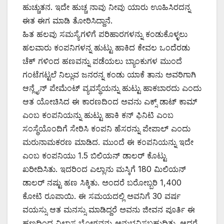
ಹುಚ್ಚುತನ. ಇದೇ ಹುಚ್ಚ ನಾವು ನೀವು ಯಾರು ಊಹಿಸಿರದನ್ನ
ಈತ ಈಗ ಮಾಡಿ ತೋರಿಸಿದ್ದಾನೆ.
ಹಿತ ಹಲವು ಸಮಸ್ಯೆಗಳಿಗೆ ಪರಿಹಾರಗಳನ್ನು ಕಂಡುಕೊಳ್ಳಲು
ಹಲವಾರು ಕಂಪನಿಗಳನ್ನ ಹುಟ್ಟು ಹಾಕಿದ ಕೇವಲ ಒಂದೆರಡು
ಚೆಕ್ ಗಳಿಂದ ಹಣವನ್ನು ಪಡೆಯಲು ಬ್ಯಾಂಕುಗಳ ಮುಂದೆ
ಗಂಟೆಗಟ್ಟಲೆ ನಿಲ್ಲುವ ಜನರನ್ನ ಕಂಡು ಯಾಕೆ ತಾನು ಅವರಿಗಾಗಿ
ಆನ್ಲೈನ್ ಪೇಮೆಂಟ್ ವ್ಯವಸ್ಥೆಯನ್ನು ಹುಟ್ಟು ಹಾಕಬಾರದು ಎಂದು
ಆತ ಯೋಚಿಸಿದ ಈ ಕಾರಣದಿಂದ ಅವನು ಎಕ್ಸ್ ಡಾಟ್ ಕಾಮ್
ಎಂಬ ಕಂಪನಿಯನ್ನು ಹುಟ್ಟು ಹಾಕಿ ಕನ್ ಫಿನಿಟಿ ಎಂಬ
ಸಂಸ್ಥೆಯೊಂದಿಗೆ ಸೇರಿಸಿ ಕಂಪನಿ ಹೆಸರನ್ನು ಪೇಪಾಲ್ ಎಂದು
ಮರುನಾಮಕರಣ ಮಾಡಿದ. ಮುಂದೆ ಈ ಕಂಪನಿಯನ್ನು ಇದೇ
ಎಂಬ ಕಂಪನಿಯು 1.5 ಬಿಲಿಯನ್ ಡಾಲರ್ ಕೊಟ್ಟು
ಖರೀದಿಸಿತು. ಇದರಿಂದ ಎಲ್ಲಾನು ಮಸ್ಕಿಗೆ 180 ಮಿಲಿಯನ್
ಡಾಲರ್ ನಷ್ಟು ಹಣ ಸಿಕ್ಕಿತು. ಅಂದರೆ ಬರೋಬ್ಬರಿ 1,400
ಕೋಟಿ ರೂಪಾಯಿ. ಈ ಸಮಯದಲ್ಲಿ ಅವನಿಗೆ 30 ವರ್ಷ
ವಯಸ್ಸು ಆತ ಮನಸ್ಸು ಮಾಡಿದ್ದರೆ ಅವನು ಜೀವನ ಪೂರ್ತಿ ಈ
ಹಣದಿಂದ ವಿಲಾಸ ಭೋಗವನ್ನು ಅನುಭವಿಸಬಹುದಿತ್ತು. ಆದರೆ