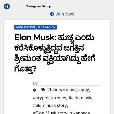
Telegram Group
Join Now
INFORMATION
MOTIVATION
Elon Musk: ಹುಚ್ಚ ಎಂದು
ಕರೆಸಿಕೊಳ್ಳುತ್ತಿದ್ದವ ಜಗತ್ತಿನ
ಶ್ರೀಮಂತ ವ್ಯಕ್ತಿಯಾಗಿದ್ದು ಹೇಗೆ
ಗೊತ್ತಾ?
By
#billionaire biography
,
#cryptocurrency
,
#elon musk
,
#elon musk story
,
#Elon Musk story in kannada
,