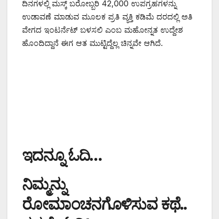
ದಿನಗಳಲ್ಲಿ ಮಸ್ಕ್ ಬರೋಬ್ಬರಿ 42,000 ಉಪಗ್ರಹಗಳನ್ನು
ಉಡಾವಣೆ ಮಾಡುವ ಮೂಲಕ ಪ್ರತಿ ವ್ಯಕ್ತಿ ಕಡಿಮೆ ದರದಲ್ಲಿ ಅತಿ
ವೇಗದ ಇಂಟರ್ನೆಟ್ ಬಳಸಲಿ ಎಂಬ ಮಹೋನ್ನತ ಉದ್ದೇಶ
ಹೊಂದಿದ್ದಾನೆ ಈಗ ಆತ ಮುಟ್ಟಿದ್ದೆಲ್ಲ ಚಿನ್ನವೇ ಆಗಿದೆ.
ಇದನ್ನೂ ಓದಿ…
ನಿಮ್ಮನ್ನು
ರೋಮಾಂಚನಗೊಳಿಸುವ ಕಥೆ..