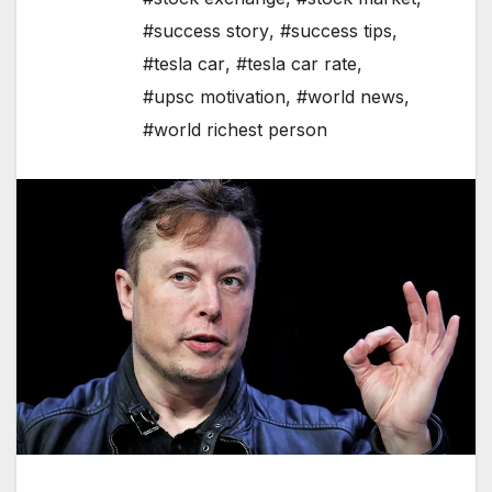
#success story
,
#success tips
,
#tesla car
,
#tesla car rate
,
#upsc motivation
,
#world news
,
#world richest person