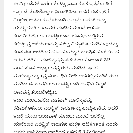
ಈ ವಿಫಲತೆಗಳ ಕಾರಣ ಕೊಟ್ಟು ನಾಸಾ ಕೂಡ ಇವನೊಂದಿಗೆ
ಒಪ್ಪಂದ ಮಾಡಿಕೊಳ್ಳಲು ನಿರಾಕರಿಸಿತು. ಆದರೆ ಈತ ಇಲ್ಲಿಗೆ
ನಿಲ್ಲಲಿಲ್ಲ ಅವನು ಕೊನೆಯದಾಗಿ ನಾಲ್ಕನೇ ರಾಕೆಟ್ ಅನ್ನು
ಯಶಸ್ವಿಯಾಗಿ ಉಡಾವಣೆ ಮಾಡಿದ ಮುಂದೆ ಆತ ಈ
ಕಂಪನಿಯಲ್ಲಿಯೂ ಯಶಸ್ವಿಯಾದ. ಭೂಗರ್ಭದಲ್ಲಿರುವ
ಕಲ್ಲಿದ್ದಲನ್ನ ಅಗೆದು ಅದನ್ನು ಸುಟ್ಟು ವಿದ್ಯುತ್ ತಯಾರಿಸುವುದನ್ನು
ಕಂಡ ಈತ ಅದರಿಂದ ಹೊರಹೊಮ್ಮುವ ಕಲುಷಿತ ಹೊಗೆಯಿಂದ
ಆಗುವ ಪರಿಸರ ಮಾಲಿನ್ಯವನ್ನು ತಡೆಯಲು ಸೋಲಾರ್ ಸಿಟಿ
ಎಂಬ ಹೊಸ ಅಧ್ಯಾಯವನ್ನ ಶುರು ಮಾಡಿದ. ಇದರ
ಮಾಲಿಕತ್ವವನ್ನು ತನ್ನ ಸಂಬಂಧಿಗೆ ನೀಡಿ ಅದರಲ್ಲಿ ಹೂಡಿಕೆ ಶುರು
ಮಾಡಿದ ಈ ಕಂಪನಿಯು ಯಶಸ್ವಿಯಾಗಿ ಅವನಿಗೆ ನಿವ್ವಳ
ಲಾಭವನ್ನ ತಂದುಕೊಟ್ಟಿತು.
ಇದರ ಮುಂದುವರೆದ ಭಾಗವಾಗಿ ಮಾಲಿನ್ಯವನ್ನು
ಕಡಿಮೆಗೊಳಿಸಲು ಎಲೆಕ್ಟ್ರಿಕ್ ಕಾರುಗಳನ್ನು ಹುಟ್ಟುಹಾಕಿದ. ಆದರೆ
ಇದಕ್ಕೆ ಯಾರು ಬಂಡವಾಳ ಹೂಡಲು ಮುಂದೆ ಬರಲಿಲ್ಲ
ಯಾಕೆಂದರೆ ಎಲೆಕ್ಟ್ರಿಕ್ ಕಾರುಗಳು ಮಕ್ಕಳ ಆಟಿಕೆಗಳಂತೆ ಎಂದು
ಅವರು ಭಾವಿಸಿದ್ದರು ಆದ್ದರಿಂದ ಸ್ವತಹ 6.3 ಮಿಲಿಯನ್