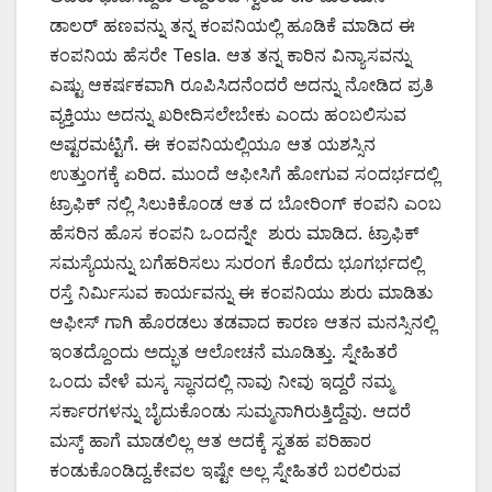
ಡಾಲರ್ ಹಣವನ್ನು ತನ್ನ ಕಂಪನಿಯಲ್ಲಿ ಹೂಡಿಕೆ ಮಾಡಿದ ಈ
ಕಂಪನಿಯ ಹೆಸರೇ Tesla. ಆತ ತನ್ನ ಕಾರಿನ ವಿನ್ಯಾಸವನ್ನು
ಎಷ್ಟು ಆಕರ್ಷಕವಾಗಿ ರೂಪಿಸಿದನೆಂದರೆ ಅದನ್ನು ನೋಡಿದ ಪ್ರತಿ
ವ್ಯಕ್ತಿಯು ಅದನ್ನು ಖರೀದಿಸಲೇಬೇಕು ಎಂದು ಹಂಬಲಿಸುವ
ಅಷ್ಟರಮಟ್ಟಿಗೆ. ಈ ಕಂಪನಿಯಲ್ಲಿಯೂ ಆತ ಯಶಸ್ಸಿನ
ಉತ್ತುಂಗಕ್ಕೆ ಏರಿದ. ಮುಂದೆ ಆಫೀಸಿಗೆ ಹೋಗುವ ಸಂದರ್ಭದಲ್ಲಿ
ಟ್ರಾಫಿಕ್ ನಲ್ಲಿ ಸಿಲುಕಿಕೊಂಡ ಆತ ದ ಬೋರಿಂಗ್ ಕಂಪನಿ ಎಂಬ
ಹೆಸರಿನ ಹೊಸ ಕಂಪನಿ ಒಂದನ್ನೇ ಶುರು ಮಾಡಿದ. ಟ್ರಾಫಿಕ್
ಸಮಸ್ಯೆಯನ್ನು ಬಗೆಹರಿಸಲು ಸುರಂಗ ಕೊರೆದು ಭೂಗರ್ಭದಲ್ಲಿ
ರಸ್ತೆ ನಿರ್ಮಿಸುವ ಕಾರ್ಯವನ್ನು ಈ ಕಂಪನಿಯು ಶುರು ಮಾಡಿತು
ಆಫೀಸ್ ಗಾಗಿ ಹೊರಡಲು ತಡವಾದ ಕಾರಣ ಆತನ ಮನಸ್ಸಿನಲ್ಲಿ
ಇಂತದ್ದೊಂದು ಅದ್ಭುತ ಆಲೋಚನೆ ಮೂಡಿತ್ತು. ಸ್ನೇಹಿತರೆ
ಒಂದು ವೇಳೆ ಮಸ್ಕ ಸ್ಥಾನದಲ್ಲಿ ನಾವು ನೀವು ಇದ್ದರೆ ನಮ್ಮ
ಸರ್ಕಾರಗಳನ್ನು ಬೈದುಕೊಂಡು ಸುಮ್ಮನಾಗಿರುತ್ತಿದ್ದೆವು. ಆದರೆ
ಮಸ್ಕ್ ಹಾಗೆ ಮಾಡಲಿಲ್ಲ ಆತ ಅದಕ್ಕೆ ಸ್ವತಹ ಪರಿಹಾರ
ಕಂಡುಕೊಂಡಿದ್ದ.ಕೇವಲ ಇಷ್ಟೇ ಅಲ್ಲ ಸ್ನೇಹಿತರೆ ಬರಲಿರುವ