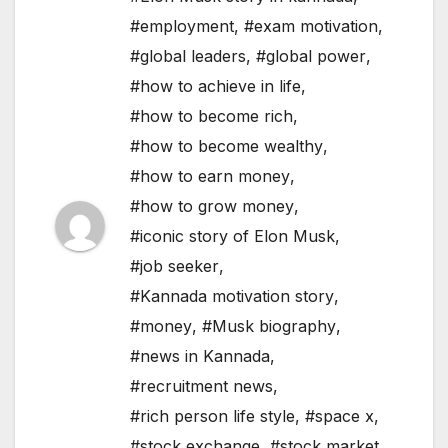
#employment
,
#exam motivation
,
#global leaders
,
#global power
,
#how to achieve in life
,
#how to become rich
,
#how to become wealthy
,
#how to earn money
,
#how to grow money
,
#iconic story of Elon Musk
,
#job seeker
,
#Kannada motivation story
,
#money
,
#Musk biography
,
#news in Kannada
,
#recruitment news
,
#rich person life style
,
#space x
,
#stock exchange
,
#stock market
,