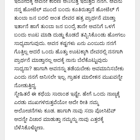
ಇರೋದಕ್ಕೆ ಅವನೇ ಕಾರಣ ಅನಿಸುತ್ತ ಇರುತ್ತದೆ ನನಗೆ. ಅವನು
ನನ್ನ ಹೋಟೆಲ್ ಮುಂದೆ ಬಂದು ಕೂತಿರುತ್ತಾನೆ ಹೋಟೆಲ್ ಗೆ
ತುಂಬಾ ಜನ ಬರಲಿ ಅಂತ ದೇವರ ಹತ್ರ ಪ್ರಾರ್ಥನೆ ಮಾಡ್ತಾ
ಇರ್ತಾನೆ ಹಾಗೆ ತುಂಬಾ ಜನ ಬಂದ್ರೆ ತಾನೇ ಅವನಿಗೆ ಒಳಗೆ
ಬಂದು ಊಟ ಮಾಡಿ ದುಡ್ಡು ಕೊಡದೆ ತಪ್ಪಿಸಿಕೊಂಡು ಹೋಗಲು
ಸಾಧ್ಯವಾಗುವುದು. ಅವನ ಕಷ್ಟಗಳು ಏನು ಎಂಬುದು ನನಗೆ
ಗೊತ್ತಿಲ್ಲ ಆದರೆ ಒಂದು ಹೊತ್ತು ಊಟಕ್ಕಾಗಿ ದೇವರಲ್ಲಿ ನನಗಾಗಿ
ಪ್ರಾರ್ಥನೆ ಮಾಡ್ತಾನಲ್ಲ ಅದಕ್ಕೆ ನಾನು ಬೆಲೆಕೊಟ್ಟುವುದು
ಸಾಧ್ಯನಾ? ಹಾಗಾಗಿ ಅವನನ್ನು ತಡೆಯಬೇಕು ಅವಮಾನಿಸಬೇಕು
ಎಂದು ನನಗೆ ಅನಿಸಲೇ ಇಲ್ಲ. ಗ್ರಾಹಕ ಮಾಲೀಕನ ಮುಖವನ್ನೇ
ನೋಡುತ್ತಿದ್ದ.
ಸ್ನೇಹಿತರೆ ಈ ಕಥೆಯ ಸಾರಾಂಶ ಇಷ್ಟೇ. ಹೇಗೆ ಒಂದು ನಾಣ್ಯಕ್ಕೆ
ಎರಡು ಮುಖಗಳಿರುತ್ತವೆಯೋ ಅದೇ ರೀತಿ ನಮ್ಮ
ಆಲೋಚನೆಗಳು ಕೂಡ. ಹಾಗಾಗಿ ನಾವು ಸದಾ ಪೋಸಿಟಿವ್
ಆದನ್ನೇ ವಿಚಾರ ಮಾಡುತ್ತಾ ನಮ್ಮನ್ನು ನಾವು ಎತ್ತರಕ್ಕೆ
ಬೆಳೆಸಿಕೊಳ್ಳೋಣ.