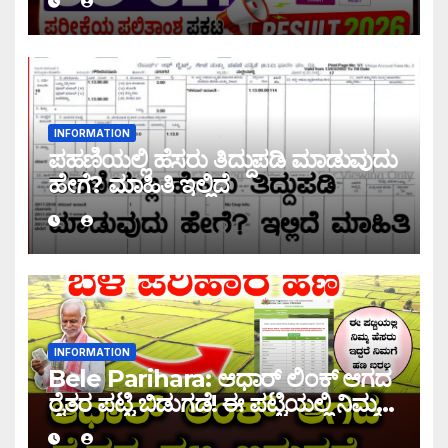
2026
INFORMATION
ಪಹಣಿಯಲ್ಲಿ ಹೆಸರು ತಿದ್ದುಪಡಿ ಮಾಡುವುದು
ಹೇಗೆ? ಮಾಹಿತಿ ಇಲ್ಲಿದೆ
INFORMATION
Bele Parihara: ಆಧಾರ್ ಲಿಂಕ್ ಆಗದ
ರೈತರ ಪಟ್ಟಿ ಬಿಡುಗಡೆ! ಈ ಪಟ್ಟಿಯಲ್ಲಿ ನಿಮ್ಮ
ಹೆಸರು ಇದ್ದರೆ ನಿಮಗೆ ಹಣ ಜಮಾ ಆಗಲ್ಲ !