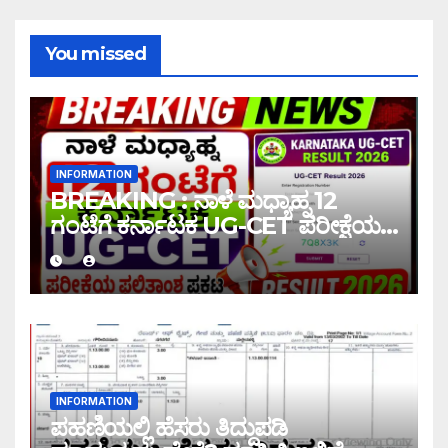
You missed
INFORMATION
BREAKING : ನಾಳೆ ಮಧ್ಯಾಹ್ನ 12
ಗಂಟೆಗೆ ಕರ್ನಾಟಕ UG-CET ಪರೀಕ್ಷೆಯ
ಫಲಿತಾಂಶ ಪ್ರಕಟ |UG-CET Result
2026
INFORMATION
ಪಹಣಿಯಲ್ಲಿ ಹೆಸರು ತಿದ್ದುಪಡಿ