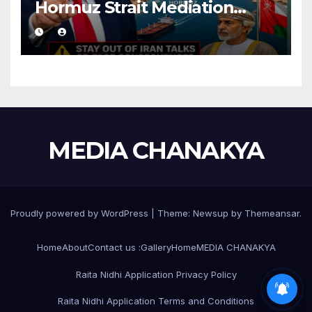
Hormuz Strait Mediation
With Iran
MEDIA CHANAKYA
Proudly powered by WordPress
|
Theme:
Newsup
by
Themeansar
.
Home
About
Contact us :
Gallery
Home
MEDIA CHANAKYA
Raita Nidhi Application Privacy Policy
BPL CARD CANCELLED
Raita Nidhi Application Terms and Conditions