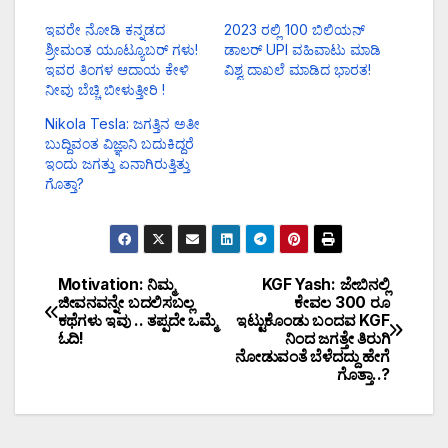
ಇವರೇ ನೋಡಿ ಕನ್ನಡದ
2023 ರಲ್ಲಿ 100 ಬಿಲಿಯನ್
ಶ್ರೀಮಂತ ಯೂಟ್ಯೂಬರ್ ಗಳು!
ಡಾಲರ್ UPI ವಹಿವಾಟು ಮಾಡಿ
ಇವರ ತಿಂಗಳ ಆದಾಯ ಕೇಳಿ
ವಿಶ್ವ ದಾಖಲೆ ಮಾಡಿದ ಭಾರತ!
ನೀವು ಬೆಚ್ಚಿ ಬೀಳುತ್ತೀರಿ !
Nikola Tesla: ಜಗತ್ತಿನ ಅತೀ
ಬುದ್ದಿವಂತ ವಿಜ್ಞಾನಿ ಬದುಕಿದ್ದರೆ
ಇಂದು ಜಗತ್ತು ಏನಾಗಿರುತ್ತಿತ್ತು
ಗೊತ್ತಾ?
Motivation: ನಿಮ್ಮ
KGF Yash: ಜೇಬಿನಲ್ಲಿ
ಜೀವನವನ್ನೇ ಬದಲಿಸಬಲ್ಲ
ಕೇವಲ 300 ರೂ
ಕಥೆಗಳು ಇವು .. ತಪ್ಪದೇ ಒಮ್ಮೆ
ಇಟ್ಟುಕೊಂಡು ಬಂದವ KGF
ಓದಿ!
ನಿಂದ ಜಗತ್ತೇ ತಿರುಗಿ
ನೋಡುವಂತೆ ಬೆಳೆದದ್ದು ಹೇಗೆ
ಗೊತ್ತಾ..?