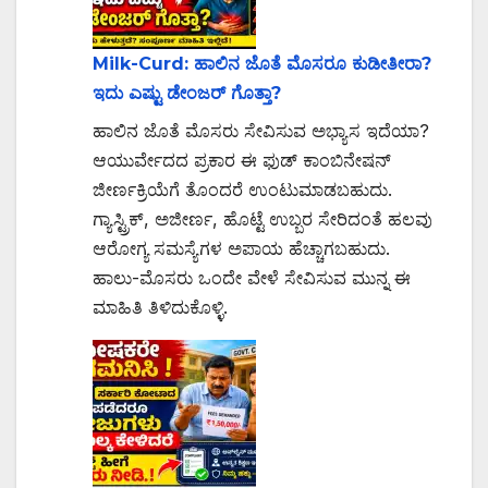
Milk-Curd: ಹಾಲಿನ ಜೊತೆ ಮೊಸರೂ ಕುಡೀತೀರಾ?
ಇದು ಎಷ್ಟು ಡೇಂಜರ್ ಗೊತ್ತಾ?
ಹಾಲಿನ ಜೊತೆ ಮೊಸರು ಸೇವಿಸುವ ಅಭ್ಯಾಸ ಇದೆಯಾ?
ಆಯುರ್ವೇದದ ಪ್ರಕಾರ ಈ ಫುಡ್ ಕಾಂಬಿನೇಷನ್
ಜೀರ್ಣಕ್ರಿಯೆಗೆ ತೊಂದರೆ ಉಂಟುಮಾಡಬಹುದು.
ಗ್ಯಾಸ್ಟ್ರಿಕ್, ಅಜೀರ್ಣ, ಹೊಟ್ಟೆ ಉಬ್ಬರ ಸೇರಿದಂತೆ ಹಲವು
ಆರೋಗ್ಯ ಸಮಸ್ಯೆಗಳ ಅಪಾಯ ಹೆಚ್ಚಾಗಬಹುದು.
ಹಾಲು-ಮೊಸರು ಒಂದೇ ವೇಳೆ ಸೇವಿಸುವ ಮುನ್ನ ಈ
ಮಾಹಿತಿ ತಿಳಿದುಕೊಳ್ಳಿ.