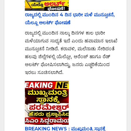
ರಾಜ್ಯದಲ್ಲಿ ಮುಂದಿನ 4 ದಿನ ಭಾರೀ ಮಳೆ ಮುನ್ಸೂಚನೆ,
ಯೆಲ್ಲೂ ಅಲರ್ಟ್‌ ಘೋಷಣೆ
ರಾಜ್ಯದಲ್ಲಿ ಮುಂದಿನ ನಾಲ್ಕು ದಿನಗಳ ಕಾಲ ಭಾರೀ
ಮಳೆಯಾಗುವ ಸಾಧ್ಯತೆ ಇದೆ ಎಂದು ಹವಾಮಾನ ಇಲಾಖೆ
ಮುನ್ಸೂಚನೆ ನೀಡಿದೆ. ಕರಾವಳಿ, ಮಲೆನಾಡು ಸೇರಿದಂತೆ
ಹಲವು ಜಿಲ್ಲೆಗಳಲ್ಲಿ ಯೆಲ್ಲೋ, ಆರೆಂಜ್ ಹಾಗೂ ರೆಡ್
ಅಲರ್ಟ್ ಘೋಷಿಸಲಾಗಿದ್ದು, ಜನರು ಎಚ್ಚರಿಕೆಯಿಂದ
ಇರಲು ಸೂಚಿಸಲಾಗಿದೆ.
BREAKING NEWS : ಮುಖ್ಯಮಂತ್ರಿ ಸ್ಥಾನಕ್ಕೆ