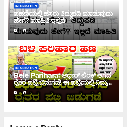
INFORMATION
ಪಹಣಿಯಲ್ಲಿ ಹೆಸರು ತಿದ್ದುಪಡಿ ಮಾಡುವುದು
ಹೇಗೆ? ಮಾಹಿತಿ ಇಲ್ಲಿದೆ
INFORMATION
Bele Parihara: ಆಧಾರ್ ಲಿಂಕ್ ಆಗದ
ರೈತರ ಪಟ್ಟಿ ಬಿಡುಗಡೆ! ಈ ಪಟ್ಟಿಯಲ್ಲಿ ನಿಮ್ಮ
ಹೆಸರು ಇದ್ದರೆ ನಿಮಗೆ ಹಣ ಜಮಾ ಆಗಲ್ಲ !