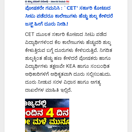
ಪೋಷಕರೇ ಗಮನಿಸಿ : `CET’ ಸರ್ಕಾರಿ ಕೋಟಾದ
ಸೀಟು ಪಡೆದರೂ ಕಾಲೇಜುಗಳು ಹೆಚ್ಚು ಶುಲ್ಕ ಕೇಳಿದರೆ
ಜಸ್ಟ್ ಹೀಗೆ ದೂರು ನೀಡಿ.!
CET ಮೂಲಕ ಸರ್ಕಾರಿ ಕೋಟಾದ ಸೀಟು ಪಡೆದ
ವಿದ್ಯಾರ್ಥಿಗಳಿಂದ ಕೆಲ ಕಾಲೇಜುಗಳು ಹೆಚ್ಚುವರಿ ಶುಲ್ಕ
ಕೇಳುತ್ತಿರುವ ಬಗ್ಗೆ ದೂರುಗಳು ಕೇಳಿಬರುತ್ತಿವೆ. ನಿಗದಿತ
ಶುಲ್ಕಕ್ಕಿಂತ ಹೆಚ್ಚು ಹಣ ಕೇಳಿದರೆ ಪೋಷಕರು ಹಾಗೂ
ವಿದ್ಯಾರ್ಥಿಗಳು ತಕ್ಷಣವೇ KEA ಹಾಗೂ ಸಂಬಂಧಿತ
ಅಧಿಕಾರಿಗಳಿಗೆ ಅಧಿಕೃತವಾಗಿ ದೂರು ಸಲ್ಲಿಸಬಹುದು.
ದೂರು ನೀಡುವ ಸರಳ ವಿಧಾನ ಹಾಗೂ ಅಗತ್ಯ
ದಾಖಲೆಗಳ ಮಾಹಿತಿ ಇಲ್ಲಿದೆ.