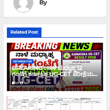
By
Related Post
INFORMATION
BREAKING : ನಾಳೆ ಮಧ್ಯಾಹ್ನ 12
ಗಂಟೆಗೆ ಕರ್ನಾಟಕ UG-CET ಪರೀಕ್ಷೆಯ
ಫಲಿತಾಂಶ ಪ್ರಕಟ |UG-CET Result
2026