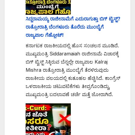
ಸಿದ್ದರಾಮಯ್ಯ ರಾಜೀನಾಮೆಗೆ ಎದುರಾಗುತ್ತಾ ಬಿಗ್ ಟ್ವಿಸ್ಟ್?
ರಾತ್ರೋರಾತ್ರಿ ಬೆಂಗಳೂರು ತೊರೆದು ಮುಂಬೈಗೆ
ರಾಜ್ಯಪಾಲ ಗೆಹ್ಲೋಟ್!
ಕರ್ನಾಟಕ ರಾಜಕೀಯದಲ್ಲಿ ಹೊಸ ಸಂಚಲನ ಮೂಡಿದೆ.
ಮುಖ್ಯಮಂತ್ರಿ Siddaramaiah ರಾಜೀನಾಮೆ ವಿಚಾರಕ್ಕೆ
ಬಿಗ್ ಟ್ವಿಸ್ಟ್ ಸಿಕ್ಕಿರುವ ಬೆನ್ನಲ್ಲೇ ರಾಜ್ಯಪಾಲ Kalraj
Mishra ರಾತ್ರೋರಾತ್ರಿ ಮುಂಬೈಗೆ ತೆರಳಿರುವುದು
ರಾಜಕೀಯ ವಲಯದಲ್ಲಿ ಕುತೂಹಲ ಹೆಚ್ಚಿಸಿದೆ. ಕಾಂಗ್ರೆಸ್
ಒಳರಾಜಕೀಯ ಚಟುವಟಿಕೆಗಳು ತೀವ್ರಗೊಂಡಿದ್ದು,
ಮುಖ್ಯಮಂತ್ರಿ ಬದಲಾವಣೆ ಚರ್ಚೆ ಮತ್ತೆ ಜೋರಾಗಿದೆ.