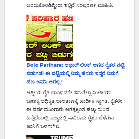
ಅಂದುಕೊಂಡಿದ್ದೀರಾ ಇಲ್ಲಿದೆ ಸಂಪೂರ್ಣ ಮಾಹಿತಿ.
Bele Parihara: ಆಧಾರ್ ಲಿಂಕ್ ಆಗದ ರೈತರ ಪಟ್ಟಿ
ಬಿಡುಗಡೆ! ಈ ಪಟ್ಟಿಯಲ್ಲಿ ನಿಮ್ಮ ಹೆಸರು ಇದ್ದರೆ ನಿಮಗೆ
ಹಣ ಜಮಾ ಆಗಲ್ಲ !
ಆತ್ಮೀಯ ರೈತ ಬಾಂಧವರೇ ತಮಗೆಲ್ಲಾ ಮೀಡಿಯಾ
ಚಾಣಕ್ಯ ಅಧಿಕೃತ ಜಾಲತಾಣಕ್ಕೆ ಹಾರ್ದಿಕ ಸ್ವಾಗತ. ರೈತರೇ
ಈ ವರ್ಷ ಮುಂಗಾರು ಅಗತ್ಯಕ್ಕಿಂತ ಹೆಚ್ಚು ಸುರಿದ
ಹಿನ್ನೆಲೆಯಲ್ಲಿ ರಾಜ್ಯದಲ್ಲಿ ಸಾವಿರಾರು ರೈತರ ಬೆಳೆಗಳು
ಹಾನಿಗೆ ಒಳಗಾಗಿವೆ.