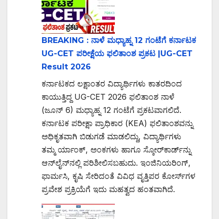
BREAKING : ನಾಳೆ ಮಧ್ಯಾಹ್ನ 12 ಗಂಟೆಗೆ ಕರ್ನಾಟಕ
UG-CET ಪರೀಕ್ಷೆಯ ಫಲಿತಾಂಶ ಪ್ರಕಟ |UG-CET
Result 2026
ಕರ್ನಾಟಕದ ಲಕ್ಷಾಂತರ ವಿದ್ಯಾರ್ಥಿಗಳು ಕಾತರದಿಂದ
ಕಾಯುತ್ತಿದ್ದ UG-CET 2026 ಫಲಿತಾಂಶ ನಾಳೆ
(ಜೂನ್ 6) ಮಧ್ಯಾಹ್ನ 12 ಗಂಟೆಗೆ ಪ್ರಕಟವಾಗಲಿದೆ.
ಕರ್ನಾಟಕ ಪರೀಕ್ಷಾ ಪ್ರಾಧಿಕಾರ (KEA) ಫಲಿತಾಂಶವನ್ನು
ಅಧಿಕೃತವಾಗಿ ಬಿಡುಗಡೆ ಮಾಡಲಿದ್ದು, ವಿದ್ಯಾರ್ಥಿಗಳು
ತಮ್ಮ ರ್ಯಾಂಕ್, ಅಂಕಗಳು ಹಾಗೂ ಸ್ಕೋರ್‌ಕಾರ್ಡ್‌ನ್ನು
ಆನ್‌ಲೈನ್‌ನಲ್ಲಿ ಪರಿಶೀಲಿಸಬಹುದು. ಇಂಜಿನಿಯರಿಂಗ್,
ಫಾರ್ಮಸಿ, ಕೃಷಿ ಸೇರಿದಂತೆ ವಿವಿಧ ವೃತ್ತಿಪರ ಕೋರ್ಸ್‌ಗಳ
ಪ್ರವೇಶ ಪ್ರಕ್ರಿಯೆಗೆ ಇದು ಮಹತ್ವದ ಹಂತವಾಗಿದೆ.