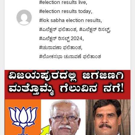
#election results live
,
#election results today
,
#lok sabha election results
,
#ಎಲೆಕ್ಷನ್ ಫಲಿತಾಂಶ
,
#ಎಲೆಕ್ಷನ್ ರಿಸಲ್ಟ್
,
#ಎಲೆಕ್ಷನ್ ರಿಸಲ್ಟ್ 2024
,
#ಚುನಾವಣಾ ಫಲಿತಾಂಶ
,
#ಲೋಕಸಭಾ ಚುನಾವಣೆ ಫಲಿತಾಂಶ