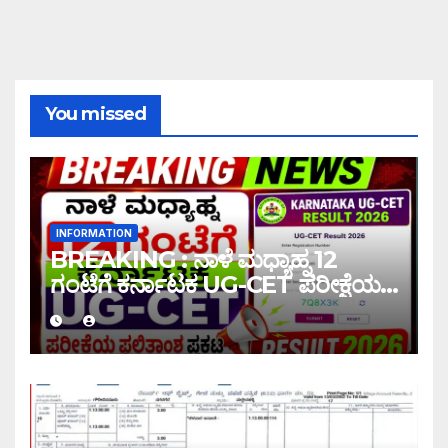
You missed
INFORMATION
BREAKING : ನಾಳೆ ಮಧ್ಯಾಹ್ನ 12
ಗಂಟೆಗೆ ಕರ್ನಾಟಕ UG-CET ಪರೀಕ್ಷೆಯ
ಫಲಿತಾಂಶ ಪ್ರಕಟ |UG-CET Result
2026