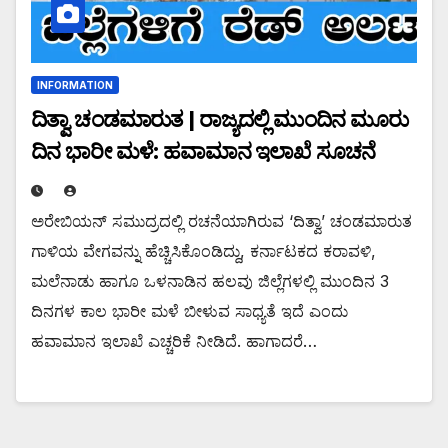
INFORMATION
ದಿತ್ವಾ ಚಂಡಮಾರುತ | ರಾಜ್ಯದಲ್ಲಿ ಮುಂದಿನ ಮೂರು
ದಿನ ಭಾರೀ ಮಳೆ: ಹವಾಮಾನ ಇಲಾಖೆ ಸೂಚನೆ
ಅರೇಬಿಯನ್ ಸಮುದ್ರದಲ್ಲಿ ರಚನೆಯಾಗಿರುವ ‘ದಿತ್ವಾ’ ಚಂಡಮಾರುತ
ಗಾಳಿಯ ವೇಗವನ್ನು ಹೆಚ್ಚಿಸಿಕೊಂಡಿದ್ದು, ಕರ್ನಾಟಕದ ಕರಾವಳಿ,
ಮಲೆನಾಡು ಹಾಗೂ ಒಳನಾಡಿನ ಹಲವು ಜಿಲ್ಲೆಗಳಲ್ಲಿ ಮುಂದಿನ 3
ದಿನಗಳ ಕಾಲ ಭಾರೀ ಮಳೆ ಬೀಳುವ ಸಾಧ್ಯತೆ ಇದೆ ಎಂದು
ಹವಾಮಾನ ಇಲಾಖೆ ಎಚ್ಚರಿಕೆ ನೀಡಿದೆ. ಹಾಗಾದರೆ…