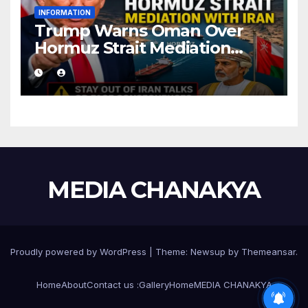
INFORMATION
Trump Warns Oman Over
Hormuz Strait Mediation
With Iran
MEDIA CHANAKYA
Proudly powered by WordPress
|
Theme:
Newsup
by
Themeansar
.
Home
About
Contact us :
Gallery
Home
MEDIA CHANAKYA