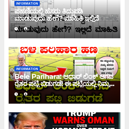
INFORMATION
ಪಹಣಿಯಲ್ಲಿ ಹೆಸರು ತಿದ್ದುಪಡಿ
ಮಾಡುವುದು ಹೇಗೆ? ಮಾಹಿತಿ ಇಲ್ಲಿದೆ
INFORMATION
Bele Parihara: ಆಧಾರ್ ಲಿಂಕ್ ಆಗದ
ರೈತರ ಪಟ್ಟಿ ಬಿಡುಗಡೆ! ಈ ಪಟ್ಟಿಯಲ್ಲಿ ನಿಮ್ಮ
ಹೆಸರು ಇದ್ದರೆ ನಿಮಗೆ ಹಣ ಜಮಾ ಆಗಲ್ಲ !