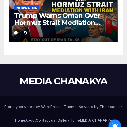
INFORMATION
Trump Warns Oman Over
Hormuz Strait Mediation
With Iran
MEDIA CHANAKYA
Proudly powered by WordPress
|
Theme:
Newsup
by
Themeansar
.
Home
About
Contact us :
Gallery
Home
MEDIA CHANAKYA