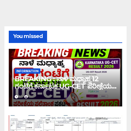
You missed
INFORMATION
BREAKING : ನಾಳೆ ಮಧ್ಯಾಹ್ನ 12
ಗಂಟೆಗೆ ಕರ್ನಾಟಕ UG-CET ಪರೀಕ್ಷೆಯ
ಫಲಿತಾಂಶ ಪ್ರಕಟ |UG-CET Result
2026