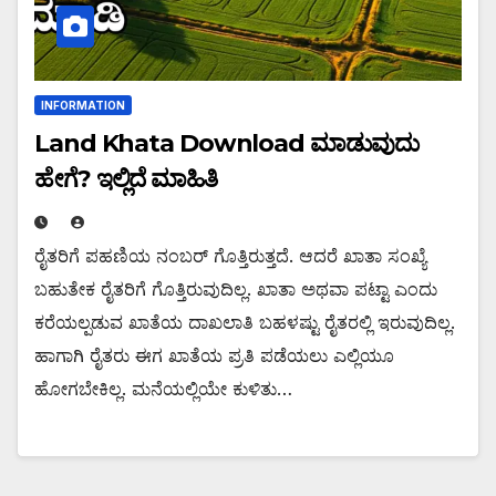
INFORMATION
Land Khata Download ಮಾಡುವುದು
ಹೇಗೆ? ಇಲ್ಲಿದೆ ಮಾಹಿತಿ
ರೈತರಿಗೆ ಪಹಣಿಯ ನಂಬರ್ ಗೊತ್ತಿರುತ್ತದೆ. ಆದರೆ ಖಾತಾ ಸಂಖ್ಯೆ
ಬಹುತೇಕ ರೈತರಿಗೆ ಗೊತ್ತಿರುವುದಿಲ್ಲ. ಖಾತಾ ಅಥವಾ ಪಟ್ಟಾ ಎಂದು
ಕರೆಯಲ್ಪಡುವ ಖಾತೆಯ ದಾಖಲಾತಿ ಬಹಳಷ್ಟು ರೈತರಲ್ಲಿ ಇರುವುದಿಲ್ಲ.
ಹಾಗಾಗಿ ರೈತರು ಈಗ ಖಾತೆಯ ಪ್ರತಿ ಪಡೆಯಲು ಎಲ್ಲಿಯೂ
ಹೋಗಬೇಕಿಲ್ಲ. ಮನೆಯಲ್ಲಿಯೇ ಕುಳಿತು…