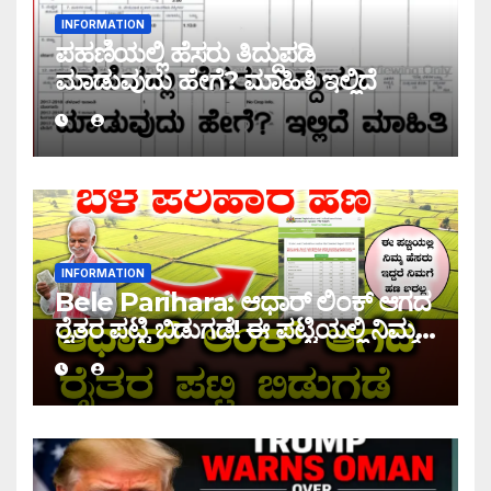
INFORMATION
ಪಹಣಿಯಲ್ಲಿ ಹೆಸರು ತಿದ್ದುಪಡಿ
ಮಾಡುವುದು ಹೇಗೆ? ಮಾಹಿತಿ ಇಲ್ಲಿದೆ
INFORMATION
Bele Parihara: ಆಧಾರ್ ಲಿಂಕ್ ಆಗದ
ರೈತರ ಪಟ್ಟಿ ಬಿಡುಗಡೆ! ಈ ಪಟ್ಟಿಯಲ್ಲಿ ನಿಮ್ಮ
ಹೆಸರು ಇದ್ದರೆ ನಿಮಗೆ ಹಣ ಜಮಾ ಆಗಲ್ಲ !