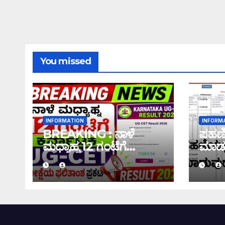
You missed
INFORMATION
INFORM
BREAKING : ನಾಳೆ
ಪಹಣಿಯ
ಮಧ್ಯಾಹ್ನ 12 ಗಂಟೆಗೆ
ಮಾಡು
ಕರ್ನಾಟಕ UG-CET
ಇಲ್ಲಿದೆ
ಪರೀಕ್ಷೆಯ ಫಲಿತಾಂಶ ಪ್ರಕಟ
|UG-CET Result 2026