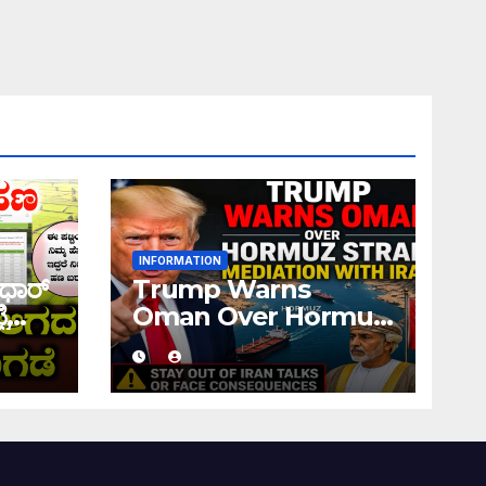
INFORMATION
ಧಾರ್
Trump Warns
ಿ
Oman Over Hormuz
 ನಿಮ್ಮ
Strait Mediation
ಹಣ
With Iran