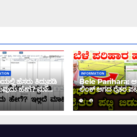
ATION
INFORMATION
ಲ್ಲಿ ಹೆಸರು ತಿದ್ದುಪಡಿ
Bele Parihara: ಆ
ವುದು ಹೇಗೆ? ಮಾಹಿತಿ
ಲಿಂಕ್ ಆಗದ ರೈತರ ಪಟ್ಟ
ಬಿಡುಗಡೆ! ಈ ಪಟ್ಟಿಯಲ್ಲಿ
ಹೆಸರು ಇದ್ದರೆ ನಿಮಗೆ 
ಜಮಾ ಆಗಲ್ಲ !