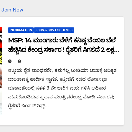
Join Now
INFORMATION
JOBS & GOVT SCHEMES
MSP: 14 ಮುಂಗಾರು ಬೆಳೆಗೆ ಕನಿಷ್ಠ ಬೆಂಬಲ ಬೆಲೆ
ಹೆಚ್ಚಿಸಿದ ಕೇಂದ್ರ ಸರ್ಕಾರ ! ರೈತರಿಗೆ ಸಿಗಲಿದೆ 2 ಲಕ್ಷ
ಕೋಟಿ ರೂಪಾಯಿ ಬೆಂಬಲ ಬೆಲೆ!
ಆತ್ಮೀಯ ರೈತ ಬಾಂಧವರೇ, ತಮಗೆಲ್ಲ ಮೀಡಿಯಾ ಚಾಣಕ್ಯ ಅಧಿಕೃತ
ಜಾಲತಾಣಕ್ಕೆ ಹಾರ್ದಿಕ ಸ್ವಾಗತ. ಇತ್ತೀಚೆಗೆ ನಡೆದ ಲೋಕಸಭಾ
ಚುನಾವಣೆಯಲ್ಲಿ ಸತತ 3 ನೇ ಬಾರಿಗೆ ಜಯ ಗಳಿಸಿ ಅಧಿಕಾರ
ವಹಿಸಿಕೊಂಡಿರುವ ಪ್ರಧಾನ ಮಂತ್ರಿ ನರೇಂದ್ರ ಮೋದಿ ಸರ್ಕಾರವು
ರೈತರಿಗೆ ಬಂಪರ್ ಗಿಫ್ಟ್…