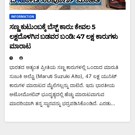
INFORMATION
ಸಣ್ಣ ಕುಟುಂಬಕ್ಕೆ ಬೆಸ್ಟ್ ಕಾರು: ಕೇವಲ 5
ಲಕ್ಷದೊಳಗಿನ ಬಡವರ ಬಂಡಿ: 47 ಲಕ್ಷ ಕಾರುಗಳು
ಮಾರಾಟ
ಭಾರತದ ಅತ್ಯಂತ ಪ್ರೀತಿಯ ಸಣ್ಣ ಕಾರುಗಳಲ್ಲಿ ಒಂದಾದ ಮಾರುತಿ
ಸುಜುಕಿ ಆಲ್ಟೊ (Maruti Suzuki Alto), 47 ಲಕ್ಷ ಯುನಿಟ್‌
ಕಾರುಗಳ ಮಾರಾಟದ ಮೈಲಿಗಲ್ಲನ್ನು ದಾಟಿದೆ. ಇದು ಭಾರತೀಯ
ಆಟೋಮೋಟಿವ್ ಭೂದೃಶ್ಯದಲ್ಲಿ ಹೆಚ್ಚು ಮಾರಾಟವಾಗುವ
ಮಾದರಿಯಾಗಿ ತನ್ನ ಸ್ಥಾನವನ್ನು ಭದ್ರಪಡಿಸಿಕೊಂಡಿದೆ. ಎರಡು…