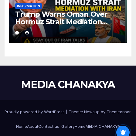
INFORMATION
Trump Warns Oman Over
Hormuz Strait Mediation
With Iran
MEDIA CHANAKYA
Proudly powered by WordPress
|
Theme:
Newsup
by
Themeansar
.
Home
About
Contact us :
Gallery
Home
MEDIA CHANAKYA