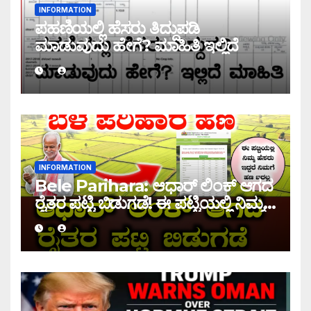
INFORMATION
ಪಹಣಿಯಲ್ಲಿ ಹೆಸರು ತಿದ್ದುಪಡಿ
ಮಾಡುವುದು ಹೇಗೆ? ಮಾಹಿತಿ ಇಲ್ಲಿದೆ
INFORMATION
Bele Parihara: ಆಧಾರ್ ಲಿಂಕ್ ಆಗದ
ರೈತರ ಪಟ್ಟಿ ಬಿಡುಗಡೆ! ಈ ಪಟ್ಟಿಯಲ್ಲಿ ನಿಮ್ಮ
ಹೆಸರು ಇದ್ದರೆ ನಿಮಗೆ ಹಣ ಜಮಾ ಆಗಲ್ಲ !