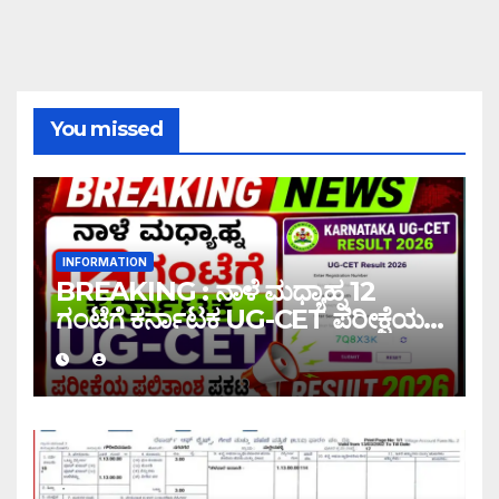
You missed
INFORMATION
BREAKING : ನಾಳೆ ಮಧ್ಯಾಹ್ನ 12
ಗಂಟೆಗೆ ಕರ್ನಾಟಕ UG-CET ಪರೀಕ್ಷೆಯ
ಫಲಿತಾಂಶ ಪ್ರಕಟ |UG-CET Result
2026