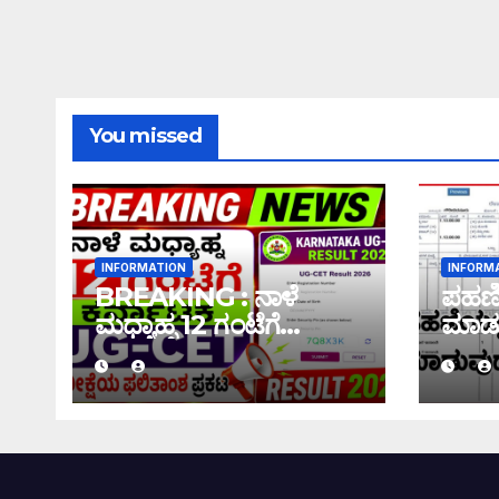
You missed
INFORMATION
INFORM
BREAKING : ನಾಳೆ
ಪಹಣಿಯ
ಮಧ್ಯಾಹ್ನ 12 ಗಂಟೆಗೆ
ಮಾಡು
ಕರ್ನಾಟಕ UG-CET
ಇಲ್ಲಿದೆ
ಪರೀಕ್ಷೆಯ ಫಲಿತಾಂಶ ಪ್ರಕಟ
|UG-CET Result 2026