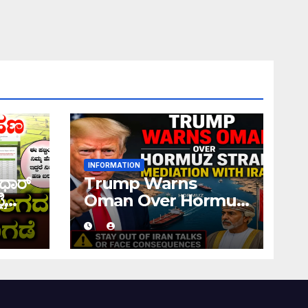
INFORMATION
ಧಾರ್
Trump Warns
ಿ
Oman Over Hormuz
 ನಿಮ್ಮ
Strait Mediation
ಹಣ
With Iran