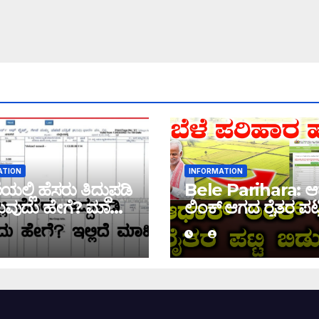
ATION
INFORMATION
ಲ್ಲಿ ಹೆಸರು ತಿದ್ದುಪಡಿ
Bele Parihara: ಆ
ವುದು ಹೇಗೆ? ಮಾಹಿತಿ
ಲಿಂಕ್ ಆಗದ ರೈತರ ಪಟ್ಟ
ಬಿಡುಗಡೆ! ಈ ಪಟ್ಟಿಯಲ್ಲಿ
ಹೆಸರು ಇದ್ದರೆ ನಿಮಗೆ 
ಜಮಾ ಆಗಲ್ಲ !