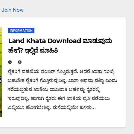
Join Now
INFORMATION
Land Khata Download ಮಾಡುವುದು
ಹೇಗೆ? ಇಲ್ಲಿದೆ ಮಾಹಿತಿ
ರೈತರಿಗೆ ಪಹಣಿಯ ನಂಬರ್ ಗೊತ್ತಿರುತ್ತದೆ. ಆದರೆ ಖಾತಾ ಸಂಖ್ಯೆ
ಬಹುತೇಕ ರೈತರಿಗೆ ಗೊತ್ತಿರುವುದಿಲ್ಲ. ಖಾತಾ ಅಥವಾ ಪಟ್ಟಾ ಎಂದು
ಕರೆಯಲ್ಪಡುವ ಖಾತೆಯ ದಾಖಲಾತಿ ಬಹಳಷ್ಟು ರೈತರಲ್ಲಿ
ಇರುವುದಿಲ್ಲ. ಹಾಗಾಗಿ ರೈತರು ಈಗ ಖಾತೆಯ ಪ್ರತಿ ಪಡೆಯಲು
ಎಲ್ಲಿಯೂ ಹೋಗಬೇಕಿಲ್ಲ. ಮನೆಯಲ್ಲಿಯೇ ಕುಳಿತು…