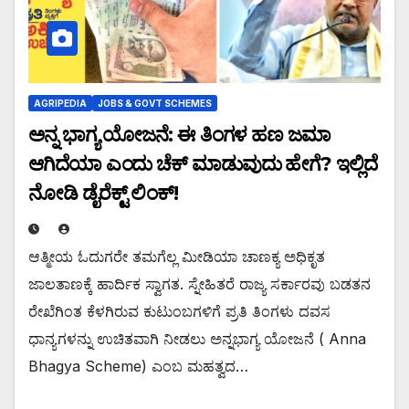
AGRIPEDIA
JOBS & GOVT SCHEMES
ಅನ್ನ ಭಾಗ್ಯ ಯೋಜನೆ: ಈ ತಿಂಗಳ ಹಣ ಜಮಾ
ಆಗಿದೆಯಾ ಎಂದು ಚೆಕ್ ಮಾಡುವುದು ಹೇಗೆ? ಇಲ್ಲಿದೆ
ನೋಡಿ ಡೈರೆಕ್ಟ್ ಲಿಂಕ್!
ಆತ್ಮೀಯ ಓದುಗರೇ ತಮಗೆಲ್ಲ ಮೀಡಿಯಾ ಚಾಣಕ್ಯ ಅಧಿಕೃತ
ಜಾಲತಾಣಕ್ಕೆ ಹಾರ್ದಿಕ ಸ್ವಾಗತ. ಸ್ನೇಹಿತರೆ ರಾಜ್ಯ ಸರ್ಕಾರವು ಬಡತನ
ರೇಖೆಗಿಂತ ಕೆಳಗಿರುವ ಕುಟುಂಬಗಳಿಗೆ ಪ್ರತಿ ತಿಂಗಳು ದವಸ
ಧಾನ್ಯಗಳನ್ನು ಉಚಿತವಾಗಿ ನೀಡಲು ಅನ್ನಭಾಗ್ಯ ಯೋಜನೆ ( Anna
Bhagya Scheme) ಎಂಬ ಮಹತ್ವದ…