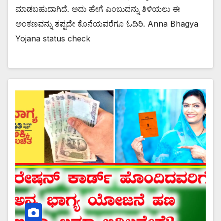
ಮಾಡಬಹುದಾಗಿದೆ. ಅದು ಹೇಗೆ ಎಂಬುದನ್ನು ತಿಳಿಯಲು ಈ
ಅಂಕಣವನ್ನು ತಪ್ಪದೇ ಕೊನೆಯವರೆಗೂ ಓದಿರಿ. Anna Bhagya
Yojana status check