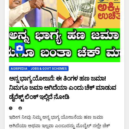
AGRIPEDIA
JOBS & GOVT SCHEMES
ಅನ್ನ ಭಾಗ್ಯ ಯೋಜನೆ: ಈ ತಿಂಗಳ ಹಣ ಜಮಾ!
ನಿಮಗೂ ಜಮಾ ಅಗಿದೆಯಾ ಎಂದು ಚೆಕ್ ಮಾಡುವ
ಡೈರೆಕ್ಟ್ ಲಿಂಕ್ ಇಲ್ಲಿದೆ ನೋಡಿ
ಇದೀಗ ನೀವು ನಿಮ್ಮ ಅನ್ನ ಭಾಗ್ಯ ಯೋಜನೆಯ ಹಣ ಜಮಾ
ಆಗಿದೆಯಾ ಅಥವಾ ಇಲ್ಲವಾ ಎಂಬುದನ್ನು ಮೊಬೈಲ್ ನಲ್ಲೇ ಚೆಕ್