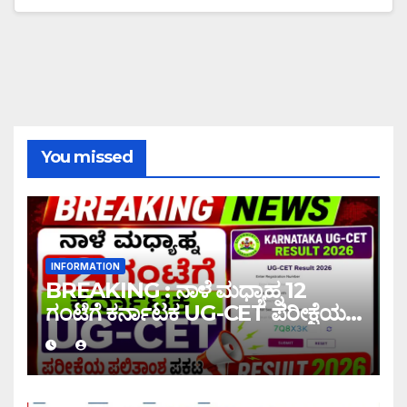
You missed
INFORMATION
BREAKING : ನಾಳೆ ಮಧ್ಯಾಹ್ನ 12
ಗಂಟೆಗೆ ಕರ್ನಾಟಕ UG-CET ಪರೀಕ್ಷೆಯ
ಫಲಿತಾಂಶ ಪ್ರಕಟ |UG-CET Result
2026