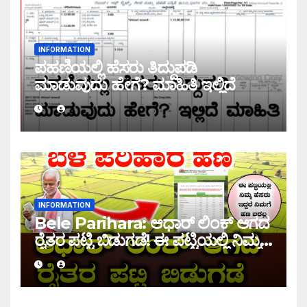
INFORMATION
ಪಹಣಿಯಲ್ಲಿ ಹೆಸರು ತಿದ್ದುಪಡಿ
ಮಾಡುವುದು ಹೇಗೆ? ಮಾಹಿತಿ ಇಲ್ಲಿದೆ
INFORMATION
Bele Parihara: ಆಧಾರ್ ಲಿಂಕ್ ಆಗದ
ರೈತರ ಪಟ್ಟಿ ಬಿಡುಗಡೆ! ಈ ಪಟ್ಟಿಯಲ್ಲಿ ನಿಮ್ಮ
ಹೆಸರು ಇದ್ದರೆ ನಿಮಗೆ ಹಣ ಜಮಾ ಆಗಲ್ಲ !