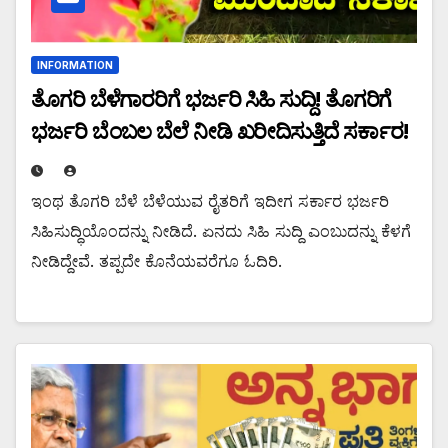
INFORMATION
ತೊಗರಿ ಬೆಳೆಗಾರರಿಗೆ ಭರ್ಜರಿ ಸಿಹಿ ಸುದ್ದಿ! ತೊಗರಿಗೆ
ಭರ್ಜರಿ ಬೆಂಬಲ ಬೆಲೆ ನೀಡಿ ಖರೀದಿಸುತ್ತಿದೆ ಸರ್ಕಾರ!
ಇಂಥ ತೊಗರಿ ಬೆಳೆ ಬೆಳೆಯುವ ರೈತರಿಗೆ ಇದೀಗ ಸರ್ಕಾರ ಭರ್ಜರಿ
ಸಿಹಿಸುದ್ಧಿಯೊಂದನ್ನು ನೀಡಿದೆ. ಏನದು ಸಿಹಿ ಸುದ್ದಿ ಎಂಬುದನ್ನು ಕೆಳಗೆ
ನೀಡಿದ್ದೇವೆ. ತಪ್ಪದೇ ಕೊನೆಯವರೆಗೂ ಓದಿರಿ.