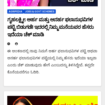
AGRIPEDIA
JOBS & GOVT SCHEMES
ಗೃಹಲಕ್ಷ್ಮೀ: ಅರ್ಹ ಮತ್ತು ಅನರ್ಹ ಫಲಾನುಭವಿಗಳ
ಪಟ್ಟಿ ಬಿಡುಗಡೆ! ಇದರಲ್ಲಿ ನಿಮ್ಮ ಮನೆಯವರ ಹೆಸರು
ಇದೆಯಾ ಚೆಕ್ ಮಾಡಿ
ಈ ಅಂಕಣದಲ್ಲಿ ನಾವು ನಿಮಗೆ ಅರ್ಹ ಫಲಾನುಭವಿಗಳ ಪಟ್ಟಿ ಅಥವಾ
ಅನರ್ಹ ಫಲಾನುಭವಿಗಳ ಪಟ್ಟಿಯಲ್ಲಿ ನಿಮ್ಮ ಹೆಸರು ಇದೆಯಾ ಇಲ್ಲವಾ
ಎಂದು ಚೆಕ್ ಮಾಡುವುದು ಹೇಗೆ ಎಂಬುದನ್ನು ತಿಳಿಸಿದ್ದೇವೆ. ತಪ್ಪದೇ
ಕೊನೆಯವರೆಗೂ ಓದಿರಿ.