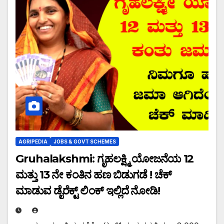
AGRIPEDIA
JOBS & GOVT SCHEMES
Gruhalakshmi: ಗೃಹಲಕ್ಷ್ಮಿ ಯೋಜನೆಯ 12
ಮತ್ತು 13 ನೇ ಕಂತಿನ ಹಣ ಬಿಡುಗಡೆ ! ಚೆಕ್
ಮಾಡುವ ಡೈರೆಕ್ಟ್ ಲಿಂಕ್ ಇಲ್ಲಿದೆ ನೋಡಿ!