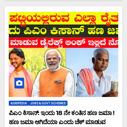
AGRIPEDIA
JOBS & GOVT SCHEMES
ಪಿಎಂ ಕಿಸಾನ್: ಇಂದು 18 ನೇ ಕಂತಿನ ಹಣ ಜಮಾ !
ಹಣ ಜಮಾ ಆಗಿದೆಯಾ ಎಂದು ಚೆಕ್ ಮಾಡುವ