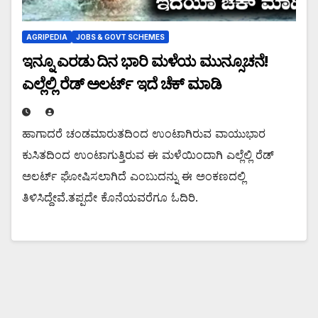
AGRIPEDIA
JOBS & GOVT SCHEMES
ಇನ್ನೂ ಎರಡು ದಿನ ಭಾರಿ ಮಳೆಯ ಮುನ್ಸೂಚನೆ!
ಎಲ್ಲೆಲ್ಲಿ ರೆಡ್ ಅಲರ್ಟ್ ಇದೆ ಚೆಕ್ ಮಾಡಿ
ಹಾಗಾದರೆ ಚಂಡಮಾರುತದಿಂದ ಉಂಟಾಗಿರುವ ವಾಯುಭಾರ
ಕುಸಿತದಿಂದ ಉಂಟಾಗುತ್ತಿರುವ ಈ ಮಳೆಯಿಂದಾಗಿ ಎಲ್ಲೆಲ್ಲಿ ರೆಡ್
ಅಲರ್ಟ್ ಘೋಷಿಸಲಾಗಿದೆ ಎಂಬುದನ್ನು ಈ ಅಂಕಣದಲ್ಲಿ
ತಿಳಿಸಿದ್ದೇವೆ.ತಪ್ಪದೇ ಕೊನೆಯವರೆಗೂ ಓದಿರಿ.