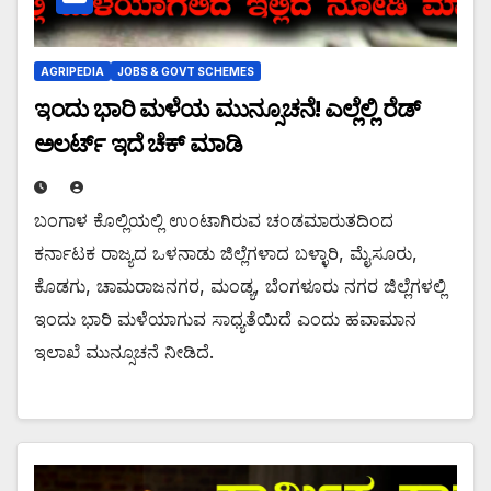
AGRIPEDIA
JOBS & GOVT SCHEMES
ಇಂದು ಭಾರಿ ಮಳೆಯ ಮುನ್ಸೂಚನೆ! ಎಲ್ಲೆಲ್ಲಿ ರೆಡ್
ಅಲರ್ಟ್ ಇದೆ ಚೆಕ್ ಮಾಡಿ
ಬಂಗಾಳ ಕೊಲ್ಲಿಯಲ್ಲಿ ಉಂಟಾಗಿರುವ ಚಂಡಮಾರುತದಿಂದ
ಕರ್ನಾಟಕ ರಾಜ್ಯದ ಒಳನಾಡು ಜಿಲ್ಲೆಗಳಾದ ಬಳ್ಳಾರಿ, ಮೈಸೂರು,
ಕೊಡಗು, ಚಾಮರಾಜನಗರ, ಮಂಡ್ಯ, ಬೆಂಗಳೂರು ನಗರ ಜಿಲ್ಲೆಗಳಲ್ಲಿ
ಇಂದು ಭಾರಿ ಮಳೆಯಾಗುವ ಸಾಧ್ಯತೆಯಿದೆ ಎಂದು ಹವಾಮಾನ
ಇಲಾಖೆ ಮುನ್ಸೂಚನೆ ನೀಡಿದೆ.