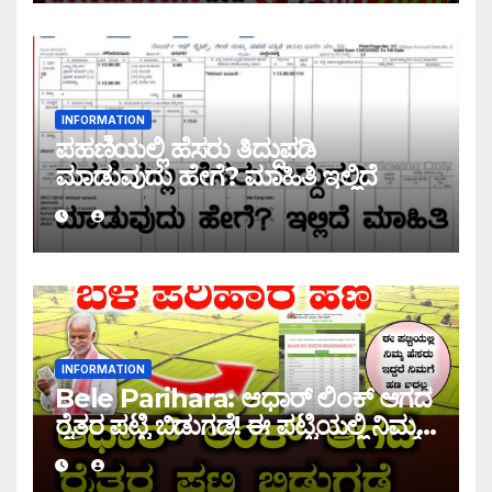
INFORMATION
ಪಹಣಿಯಲ್ಲಿ ಹೆಸರು ತಿದ್ದುಪಡಿ
ಮಾಡುವುದು ಹೇಗೆ? ಮಾಹಿತಿ ಇಲ್ಲಿದೆ
INFORMATION
Bele Parihara: ಆಧಾರ್ ಲಿಂಕ್ ಆಗದ
ರೈತರ ಪಟ್ಟಿ ಬಿಡುಗಡೆ! ಈ ಪಟ್ಟಿಯಲ್ಲಿ ನಿಮ್ಮ
ಹೆಸರು ಇದ್ದರೆ ನಿಮಗೆ ಹಣ ಜಮಾ ಆಗಲ್ಲ !