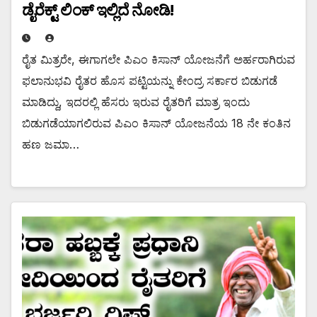
ಡೈರೆಕ್ಟ್ ಲಿಂಕ್ ಇಲ್ಲಿದೆ ನೋಡಿ!
ರೈತ ಮಿತ್ರರೇ, ಈಗಾಗಲೇ ಪಿಎಂ ಕಿಸಾನ್ ಯೋಜನೆಗೆ ಅರ್ಹರಾಗಿರುವ
ಫಲಾನುಭವಿ ರೈತರ ಹೊಸ ಪಟ್ಟಿಯನ್ನು ಕೇಂದ್ರ ಸರ್ಕಾರ ಬಿಡುಗಡೆ
ಮಾಡಿದ್ದು, ಇದರಲ್ಲಿ ಹೆಸರು ಇರುವ ರೈತರಿಗೆ ಮಾತ್ರ ಇಂದು
ಬಿಡುಗಡೆಯಾಗಲಿರುವ ಪಿಎಂ ಕಿಸಾನ್ ಯೋಜನೆಯ 18 ನೇ ಕಂತಿನ
ಹಣ ಜಮಾ…