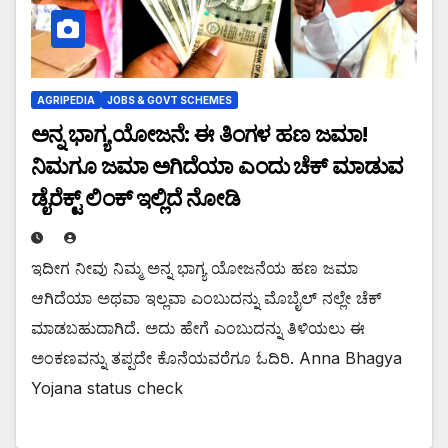
AGRIPEDIA
JOBS & GOVT SCHEMES
ಅನ್ನ ಭಾಗ್ಯ ಯೋಜನೆ: ಈ ತಿಂಗಳ ಹಣ ಜಮಾ!
ನಿಮಗೂ ಜಮಾ ಅಗಿದೆಯಾ ಎಂದು ಚೆಕ್ ಮಾಡುವ
ಡೈರೆಕ್ಟ್ ಲಿಂಕ್ ಇಲ್ಲಿದೆ ನೋಡಿ
ಇದೀಗ ನೀವು ನಿಮ್ಮ ಅನ್ನ ಭಾಗ್ಯ ಯೋಜನೆಯ ಹಣ ಜಮಾ
ಆಗಿದೆಯಾ ಅಥವಾ ಇಲ್ಲವಾ ಎಂಬುದನ್ನು ಮೊಬೈಲ್ ನಲ್ಲೇ ಚೆಕ್
ಮಾಡಬಹುದಾಗಿದೆ. ಅದು ಹೇಗೆ ಎಂಬುದನ್ನು ತಿಳಿಯಲು ಈ
ಅಂಕಣವನ್ನು ತಪ್ಪದೇ ಕೊನೆಯವರೆಗೂ ಓದಿರಿ. Anna Bhagya
Yojana status check