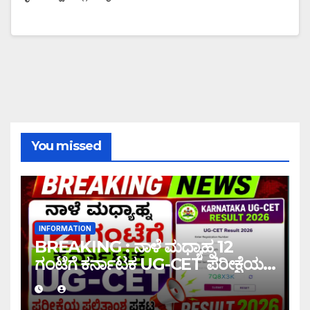
You missed
INFORMATION
BREAKING : ನಾಳೆ ಮಧ್ಯಾಹ್ನ 12
ಗಂಟೆಗೆ ಕರ್ನಾಟಕ UG-CET ಪರೀಕ್ಷೆಯ
ಫಲಿತಾಂಶ ಪ್ರಕಟ |UG-CET Result
2026