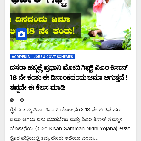
AGRIPEDIA
JOBS & GOVT SCHEMES
ದಸರಾ ಹಬ್ಬಕ್ಕೆ ಪ್ರಧಾನಿ ಮೋದಿ ಗಿಫ್ಟ್! ಪಿಎಂ ಕಿಸಾನ್
18 ನೇ ಕಂತು ಈ ದಿನಾಂಕದಂದು ಜಮಾ ಆಗುತ್ತದೆ !
ತಪ್ಪದೇ ಈ ಕೆಲಸ ಮಾಡಿ
ರೈತರು ತಮ್ಮ ಪಿಎಂ ಕಿಸಾನ್ ಯೋಜನೆಯ 18 ನೇ ಕಂತಿನ ಹಣ
ಜಮಾ ಆಗಲು ಏನು ಮಾಡಬೇಕು ಮತ್ತು ಪಿಎಂ ಕಿಸಾನ್ ಸಮ್ಮಾನ
ಯೋಜನೆಯ (ಪಿಎಂ Kisan Samman Nidhi Yojana) ಅರ್ಹ
ರೈತರ ಪಟ್ಟಿಯಲ್ಲಿ ತಮ್ಮ ಹೆಸರು ಇದೆಯಾ ಎಂದು…