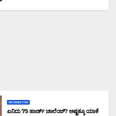
INFORMATION
ಏನಿದು 75 ಹಾರ್ಡ್ ಚಾಲೆಂಜ್? ಅಷ್ಟಕ್ಕೂ ಯಾಕೆ