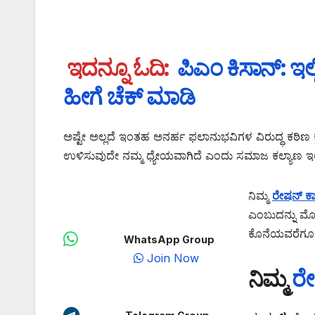
ಇದನ್ನೂ ಓದಿ:
ಪಿಎಂ ಕಿಸಾನ್: ಇ
ಹೀಗೆ ಚೆಕ್ ಮಾಡಿ
ಅಷ್ಟೇ ಅಲ್ಲದೆ ಇಂತಹ ಅನರ್ಹ ಫಲಾನುಭವಿಗಳ ವಿರುದ್ಧ ಕಠಿಣ ಕ
ಉಳಿಸುವುದೇ ನಮ್ಮ ಧ್ಯೇಯವಾಗಿದೆ ಎಂದು ಸಮಾಜ ಕಲ್ಯಾಣ 
ನಿಮ್ಮ
ರೇಷನ್ ಕಾ
ಎಂಬುದನ್ನು ಮೊಬೈ
ಕೊನೆಯವರೆಗೂ 
WhatsApp Group
Join Now
ನಿಮ್ಮ
ರೇ