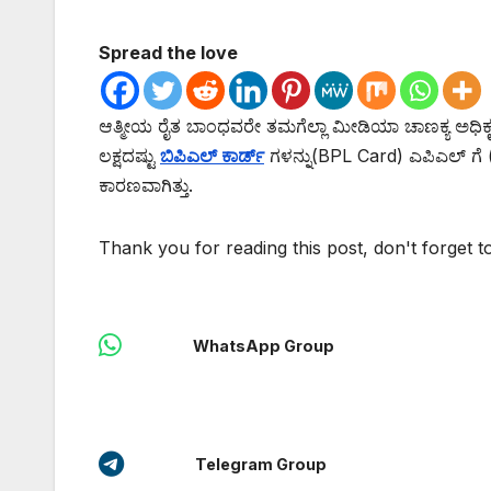
Spread the love
ಆತ್ಮೀಯ ರೈತ ಬಾಂಧವರೇ ತಮಗೆಲ್ಲಾ ಮೀಡಿಯಾ ಚಾಣಕ್ಯ ಅಧಿಕೃತ ಜಾ
ಲಕ್ಷದಷ್ಟು
ಬಿಪಿಎಲ್ ಕಾರ್ಡ್
ಗಳನ್ನು(BPL Card) ಎಪಿಎಲ್ ಗೆ (
ಕಾರಣವಾಗಿತ್ತು.
Thank you for reading this post, don't forget t
WhatsApp Group
Telegram Group