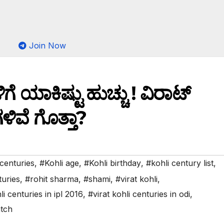
Join Now
ೆ ಯಾಕಿಷ್ಟು ಹುಚ್ಚು ! ವಿರಾಟ್
ಳಿವೆ ಗೊತ್ತಾ?
 centuries
,
#Kohli age
,
#Kohli birthday
,
#kohli century list
,
turies
,
#rohit sharma
,
#shami
,
#virat kohli
,
li centuries in ipl 2016
,
#virat kohli centuries in odi
,
tch