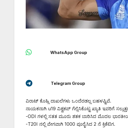
WhatsApp Group
Telegram Group
ವಿರಾಟ್ ಕೊಹ್ಲಿ ದಾಖಲೆಗಳು ಒಂದೆರಡಲ್ಲ ಬಹಳಷ್ಟಿವೆ.
ನಾಯಕನಾಗಿ u19 ವಿಶ್ವಕಪ್ ಗೆಲ್ಲಿಸಿಕೊಟ್ಟ ಖ್ಯಾತಿ ಇವರಿಗೆ ಸಲ್ಲುತ್ತದ
-ODI ಗಳಲ್ಲಿ ಸತತ ಮೂರು ಶತಕ ಬಾರಿಸಿದ ಮೊದಲ ಭಾರತೀಯ ಕ್
-T20I ನಲ್ಲಿ ವೇಗವಾಗಿ 1000 ಪೂರೈಸಿದ 2 ನೆ ಕ್ರಿಕೆಟಿಗ.