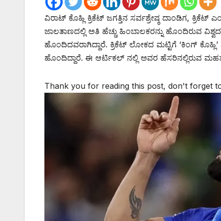
ವಿರಾಟ್ ಕೊಹ್ಲಿ ಕ್ರಿಕೆಟ್ ಜಗತ್ತಿನ ಸರ್ವಶ್ರೇಷ್ಠ ದಾಂಡಿಗ, ಕ್ರಿ
ಜಾಲತಾಣದಲ್ಲಿ ಅತಿ ಹೆಚ್ಚು ಹಿಂಬಾಲಕರನ್ನು ಹೊಂದಿರುವ ವಿಶ್ವದ ಮೂರ
ಹೊಂದಿದವರಾಗಿದ್ದಾರೆ. ಕ್ರಿಕೆಟ್ ಲೋಕದ ಮಟ್ಟಿಗೆ ‘ಕಿಂಗ್ ಕೊಹ್ಲ
ಹೊಂದಿದ್ದಾರೆ. ಈ ಆರ್ಟಿಕಲ್ ನಲ್ಲಿ ಅವರ ಹೆಸರಿನಲ್ಲಿರುವ ಮ
Thank you for reading this post, don't forget t