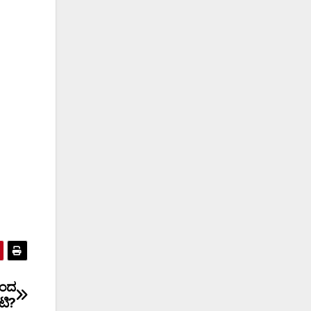
ೆಂದ
ಟಿ?