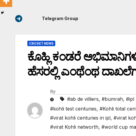
Telegram Group
CRICKET NEWS
ಕೊಹ್ಲಿ ಕಂಡರೆ ಅಭಿಮಾನಿಗಳಿಗ
ಹೆಸರಲ್ಲಿ ಎಂಥೆಂಥ ದಾಖಲೆಗ
By
#ab de villiers
,
#bumrah
,
#ipl
#kohli test centuries
,
#Kohli total cen
#virat kohli centuries in ipl
,
#virat koh
#virat Kohli networth
,
#world cup ma