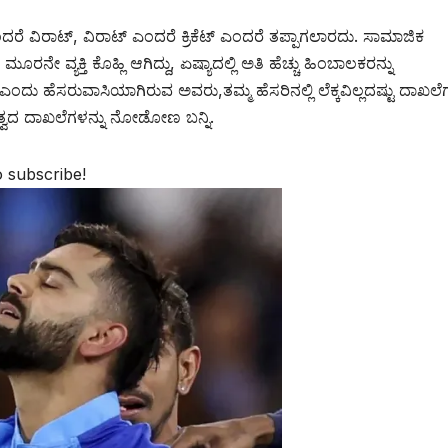
ಕೆಟ್ ಎಂದರೆ ವಿರಾಟ್, ವಿರಾಟ್ ಎಂದರೆ ಕ್ರಿಕೆಟ್ ಎಂದರೆ ತಪ್ಪಾಗಲಾರದು. ಸಾಮಾಜಿಕ
ನೇ ವ್ಯಕ್ತಿ ಕೊಹ್ಲಿ ಆಗಿದ್ದು, ಏಷ್ಯಾದಲ್ಲಿ ಅತಿ ಹೆಚ್ಚು ಹಿಂಬಾಲಕರನ್ನು
ಿ’ ಎಂದು ಹೆಸರುವಾಸಿಯಾಗಿರುವ ಅವರು,ತಮ್ಮ ಹೆಸರಿನಲ್ಲಿ ಲೆಕ್ಕವಿಲ್ಲದಷ್ಟು ದಾಖಲೆಗ
ಹತ್ವದ ದಾಖಲೆಗಳನ್ನು ನೋಡೋಣ ಬನ್ನಿ.
o subscribe!