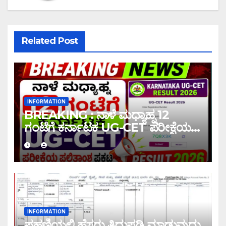
Related Post
INFORMATION
BREAKING : ನಾಳೆ ಮಧ್ಯಾಹ್ನ 12
ಗಂಟೆಗೆ ಕರ್ನಾಟಕ UG-CET ಪರೀಕ್ಷೆಯ
ಫಲಿತಾಂಶ ಪ್ರಕಟ |UG-CET Result
2026
INFORMATION
ಪಹಣಿಯಲ್ಲಿ ಹೆಸರು ತಿದ್ದುಪಡಿ ಮಾಡುವುದು