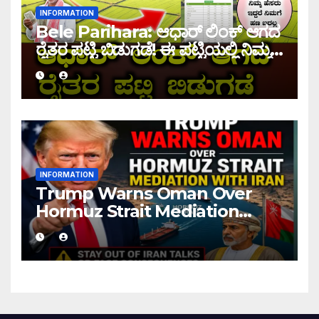
INFORMATION
Bele Parihara: ಆಧಾರ್ ಲಿಂಕ್ ಆಗದ
ರೈತರ ಪಟ್ಟಿ ಬಿಡುಗಡೆ! ಈ ಪಟ್ಟಿಯಲ್ಲಿ ನಿಮ್ಮ
ಹೆಸರು ಇದ್ದರೆ ನಿಮಗೆ ಹಣ ಜಮಾ ಆಗಲ್ಲ !
INFORMATION
Trump Warns Oman Over
Hormuz Strait Mediation
With Iran