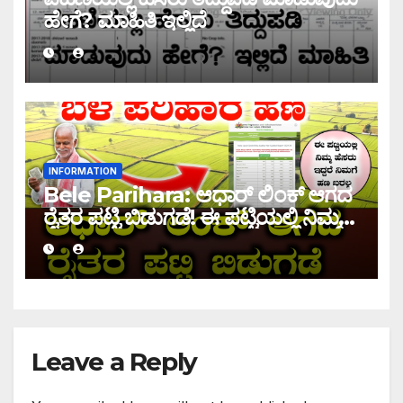
ಹೇಗೆ? ಮಾಹಿತಿ ಇಲ್ಲಿದೆ
INFORMATION
Bele Parihara: ಆಧಾರ್ ಲಿಂಕ್ ಆಗದ
ರೈತರ ಪಟ್ಟಿ ಬಿಡುಗಡೆ! ಈ ಪಟ್ಟಿಯಲ್ಲಿ ನಿಮ್ಮ
ಹೆಸರು ಇದ್ದರೆ ನಿಮಗೆ ಹಣ ಜಮಾ ಆಗಲ್ಲ !
Leave a Reply