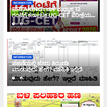
INFORMATION
BREAKING : ನಾಳೆ ಮಧ್ಯಾಹ್ನ 12
ಗಂಟೆಗೆ ಕರ್ನಾಟಕ UG-CET ಪರೀಕ್ಷೆಯ
ಫಲಿತಾಂಶ ಪ್ರಕಟ |UG-CET Result
2026
INFORMATION
ಪಹಣಿಯಲ್ಲಿ ಹೆಸರು ತಿದ್ದುಪಡಿ
ಮಾಡುವುದು ಹೇಗೆ? ಮಾಹಿತಿ ಇಲ್ಲಿದೆ