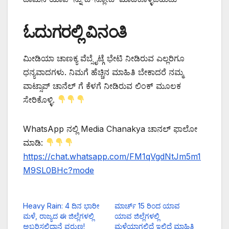
ಓದುಗರಲ್ಲಿ ವಿನಂತಿ
ಮೀಡಿಯಾ ಚಾಣಕ್ಯ ವೆಬ್ಸೈಟ್ಗೆ ಭೇಟಿ ನೀಡಿರುವ ಎಲ್ಲರಿಗೂ
ಧನ್ಯವಾದಗಳು. ನಿಮಗೆ ಹೆಚ್ಚಿನ ಮಾಹಿತಿ ಬೇಕಾದರೆ ನಮ್ಮ
ವಾಟ್ಸಾಪ್ ಚಾನೆಲ್ ಗೆ ಕೆಳಗೆ ನೀಡಿರುವ ಲಿಂಕ್ ಮೂಲಕ
ಸೇರಿಕೊಳ್ಳಿ.
WhatsApp ನಲ್ಲಿ Media Chanakya ಚಾನಲ್ ಫಾಲೋ
ಮಾಡಿ:
https://chat.whatsapp.com/FM1qVgdNtJm5m1
M9SL0BHc?mode
Heavy Rain: 4 ದಿನ ಭಾರೀ
ಮಾರ್ಚ್ 15 ರಿಂದ ಯಾವ
ಮಳೆ, ರಾಜ್ಯದ ಈ ಜಿಲ್ಲೆಗಳಲ್ಲಿ
ಯಾವ ಜಿಲ್ಲೆಗಳಲ್ಲಿ
ಅಬ್ಬರಿಸಲಿದ್ದಾನೆ ವರುಣ!
ಮಳೆಯಾಗಲಿದೆ ಇಲ್ಲಿದೆ ಮಾಹಿತಿ