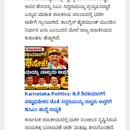
ಅವರ ಹೆಸರನ್ನು ಸಿಎಂ ಸಿದ್ದರಾಮಯ್ಯ ಪ್ರಸ್ತಾಪಿಸಿದ್ದಾರೆ
ಎನ್ನುವ ಮಾಹಿತಿ ರಾಜಕೀಯ ವಲಯದಲ್ಲಿ ಭಾರೀ
ಚರ್ಚೆಗೆ ಗ್ರಾಸವಾಗಿದೆ. ಕಾಂಗ್ರೆಸ್ ಹೈಕಮಾಂಡ್ ಮುಂದಿನ
ನಿರ್ಧಾರ ಏನು ಎಂಬುದರ ಮೇಲೆ ರಾಜ್ಯ ರಾಜಕೀಯದ
ಕುತೂಹಲ ಹೆಚ್ಚಾಗಿದೆ.
Karnataka Politics: ಡಿ.ಕೆ ಶಿವಕುಮಾರ್‌ಗೆ
ಪಟ್ಟಾಭಿಷೇಕದ ಜೊತೆ ಸಿದ್ದರಾಮಯ್ಯ ನಾಲ್ವರು ಆಪ್ತರಿಗೆ
ಡಿಸಿಎಂ ಹುದ್ದೆ ಸಾಧ್ಯತೆ
ಕರ್ನಾಟಕ ರಾಜಕೀಯದಲ್ಲಿ ಭಾರೀ ಸಂಚಲನ ಸೃಷ್ಟಿಸಿರುವ
ನಾಯಕತ್ವ ಬದಲಾವಣೆ ಚರ್ಚೆ ಮತ್ತಷ್ಟು ತೀವ್ರಗೊಂಡಿದೆ.