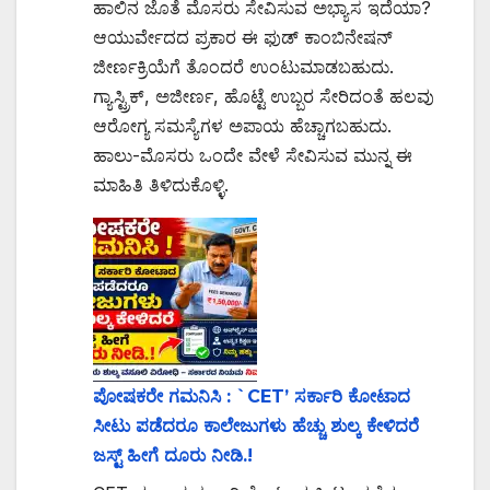
ಹಾಲಿನ ಜೊತೆ ಮೊಸರು ಸೇವಿಸುವ ಅಭ್ಯಾಸ ಇದೆಯಾ?
ಆಯುರ್ವೇದದ ಪ್ರಕಾರ ಈ ಫುಡ್ ಕಾಂಬಿನೇಷನ್
ಜೀರ್ಣಕ್ರಿಯೆಗೆ ತೊಂದರೆ ಉಂಟುಮಾಡಬಹುದು.
ಗ್ಯಾಸ್ಟ್ರಿಕ್, ಅಜೀರ್ಣ, ಹೊಟ್ಟೆ ಉಬ್ಬರ ಸೇರಿದಂತೆ ಹಲವು
ಆರೋಗ್ಯ ಸಮಸ್ಯೆಗಳ ಅಪಾಯ ಹೆಚ್ಚಾಗಬಹುದು.
ಹಾಲು-ಮೊಸರು ಒಂದೇ ವೇಳೆ ಸೇವಿಸುವ ಮುನ್ನ ಈ
ಮಾಹಿತಿ ತಿಳಿದುಕೊಳ್ಳಿ.
ಪೋಷಕರೇ ಗಮನಿಸಿ : `CET’ ಸರ್ಕಾರಿ ಕೋಟಾದ
ಸೀಟು ಪಡೆದರೂ ಕಾಲೇಜುಗಳು ಹೆಚ್ಚು ಶುಲ್ಕ ಕೇಳಿದರೆ
ಜಸ್ಟ್ ಹೀಗೆ ದೂರು ನೀಡಿ.!