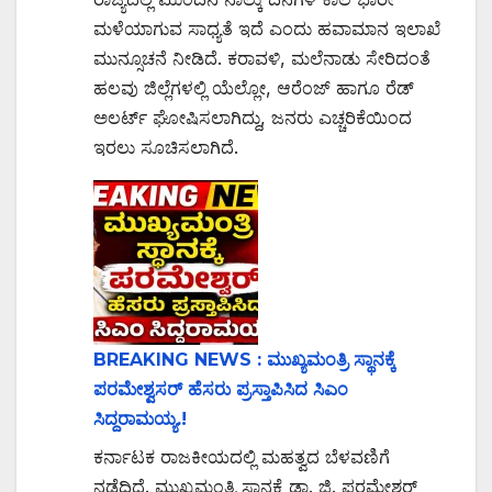
ಮಳೆಯಾಗುವ ಸಾಧ್ಯತೆ ಇದೆ ಎಂದು ಹವಾಮಾನ ಇಲಾಖೆ
ಮುನ್ಸೂಚನೆ ನೀಡಿದೆ. ಕರಾವಳಿ, ಮಲೆನಾಡು ಸೇರಿದಂತೆ
ಹಲವು ಜಿಲ್ಲೆಗಳಲ್ಲಿ ಯೆಲ್ಲೋ, ಆರೆಂಜ್ ಹಾಗೂ ರೆಡ್
ಅಲರ್ಟ್ ಘೋಷಿಸಲಾಗಿದ್ದು, ಜನರು ಎಚ್ಚರಿಕೆಯಿಂದ
ಇರಲು ಸೂಚಿಸಲಾಗಿದೆ.
BREAKING NEWS : ಮುಖ್ಯಮಂತ್ರಿ ಸ್ಥಾನಕ್ಕೆ
ಪರಮೇಶ್ವಸರ್ ಹೆಸರು ಪ್ರಸ್ತಾಪಿಸಿದ ಸಿಎಂ
ಸಿದ್ದರಾಮಯ್ಯ.!
ಕರ್ನಾಟಕ ರಾಜಕೀಯದಲ್ಲಿ ಮಹತ್ವದ ಬೆಳವಣಿಗೆ
ನಡೆದಿದೆ. ಮುಖ್ಯಮಂತ್ರಿ ಸ್ಥಾನಕ್ಕೆ ಡಾ. ಜಿ. ಪರಮೇಶ್ವರ್