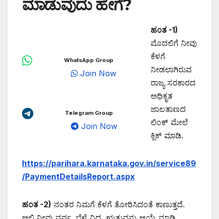
ಮಾಡುವುದು ಹೇಗೆ?
ಹಂತ -1)
ಮೊದಲಿಗೆ ನೀವು
ಕೆಳಗೆ
WhatsApp Group
ನೀಡಲಾಗಿರುವ
Join Now
ರಾಜ್ಯ ಸರಕಾರದ
ಅಧಿಕೃತ
ಜಾಲತಾಣದ
Telegram Group
ಲಿಂಕ್ ಮೇಲೆ
Join Now
ಕ್ಲಿಕ್ ಮಾಡಿ.
https://parihara.karnataka.gov.in/service89
/PaymentDetailsReport.aspx
ಹಂತ -2)
ನಂತರ ನಿಮಗೆ ಕೆಳಗೆ ತೋರಿಸಿದಂತೆ ಕಾಣುತ್ತದೆ.
ಅಲ್ಲಿ ನೀವು ವರ್ಷ, ಬೆಳೆ ವಿಧ, ಋತುವನ್ನು ಆಯ್ಕೆ ಮಾಡಿ.