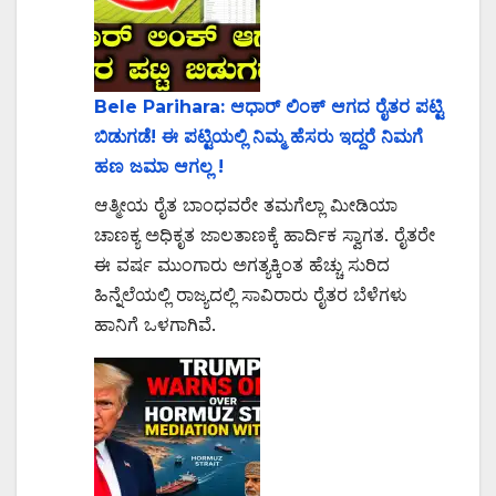
Bele Parihara: ಆಧಾರ್ ಲಿಂಕ್ ಆಗದ ರೈತರ ಪಟ್ಟಿ
ಬಿಡುಗಡೆ! ಈ ಪಟ್ಟಿಯಲ್ಲಿ ನಿಮ್ಮ ಹೆಸರು ಇದ್ದರೆ ನಿಮಗೆ
ಹಣ ಜಮಾ ಆಗಲ್ಲ !
ಆತ್ಮೀಯ ರೈತ ಬಾಂಧವರೇ ತಮಗೆಲ್ಲಾ ಮೀಡಿಯಾ
ಚಾಣಕ್ಯ ಅಧಿಕೃತ ಜಾಲತಾಣಕ್ಕೆ ಹಾರ್ದಿಕ ಸ್ವಾಗತ. ರೈತರೇ
ಈ ವರ್ಷ ಮುಂಗಾರು ಅಗತ್ಯಕ್ಕಿಂತ ಹೆಚ್ಚು ಸುರಿದ
ಹಿನ್ನೆಲೆಯಲ್ಲಿ ರಾಜ್ಯದಲ್ಲಿ ಸಾವಿರಾರು ರೈತರ ಬೆಳೆಗಳು
ಹಾನಿಗೆ ಒಳಗಾಗಿವೆ.