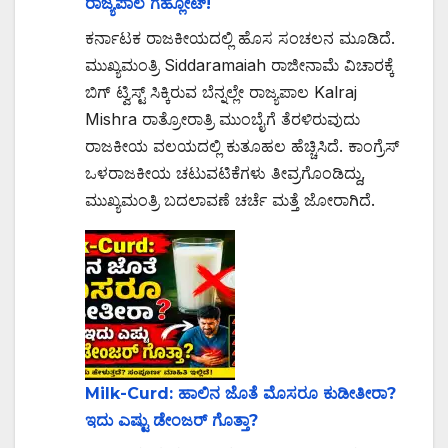
ರಾಜ್ಯಪಾಲ ಗೆಹ್ಲೋಟ್!
ಕರ್ನಾಟಕ ರಾಜಕೀಯದಲ್ಲಿ ಹೊಸ ಸಂಚಲನ ಮೂಡಿದೆ.
ಮುಖ್ಯಮಂತ್ರಿ Siddaramaiah ರಾಜೀನಾಮೆ ವಿಚಾರಕ್ಕೆ
ಬಿಗ್ ಟ್ವಿಸ್ಟ್ ಸಿಕ್ಕಿರುವ ಬೆನ್ನಲ್ಲೇ ರಾಜ್ಯಪಾಲ Kalraj
Mishra ರಾತ್ರೋರಾತ್ರಿ ಮುಂಬೈಗೆ ತೆರಳಿರುವುದು
ರಾಜಕೀಯ ವಲಯದಲ್ಲಿ ಕುತೂಹಲ ಹೆಚ್ಚಿಸಿದೆ. ಕಾಂಗ್ರೆಸ್
ಒಳರಾಜಕೀಯ ಚಟುವಟಿಕೆಗಳು ತೀವ್ರಗೊಂಡಿದ್ದು,
ಮುಖ್ಯಮಂತ್ರಿ ಬದಲಾವಣೆ ಚರ್ಚೆ ಮತ್ತೆ ಜೋರಾಗಿದೆ.
Milk-Curd: ಹಾಲಿನ ಜೊತೆ ಮೊಸರೂ ಕುಡೀತೀರಾ?
ಇದು ಎಷ್ಟು ಡೇಂಜರ್ ಗೊತ್ತಾ?