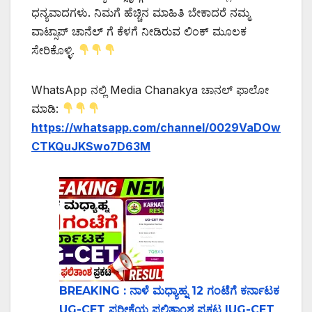
ಧನ್ಯವಾದಗಳು. ನಿಮಗೆ ಹೆಚ್ಚಿನ ಮಾಹಿತಿ ಬೇಕಾದರೆ ನಮ್ಮ
ವಾಟ್ಸಾಪ್ ಚಾನೆಲ್ ಗೆ ಕೆಳಗೆ ನೀಡಿರುವ ಲಿಂಕ್ ಮೂಲಕ
ಸೇರಿಕೊಳ್ಳಿ.
WhatsApp ನಲ್ಲಿ Media Chanakya ಚಾನಲ್ ಫಾಲೋ
ಮಾಡಿ:
https://whatsapp.com/channel/0029VaDOw
CTKQuJKSwo7D63M
BREAKING : ನಾಳೆ ಮಧ್ಯಾಹ್ನ 12 ಗಂಟೆಗೆ ಕರ್ನಾಟಕ
UG-CET ಪರೀಕ್ಷೆಯ ಫಲಿತಾಂಶ ಪ್ರಕಟ |UG-CET