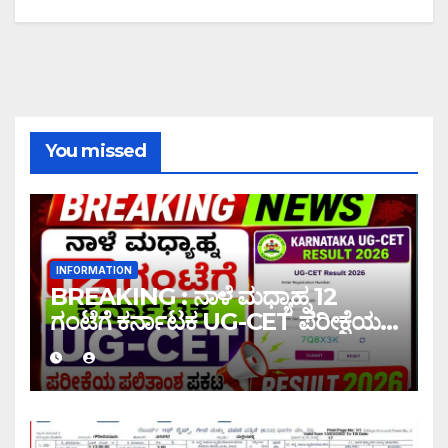
You missed
INFORMATION
BREAKING : ನಾಳೆ ಮಧ್ಯಾಹ್ನ 12
ಗಂಟೆಗೆ ಕರ್ನಾಟಕ UG-CET ಪರೀಕ್ಷೆಯ
ಫಲಿತಾಂಶ ಪ್ರಕಟ |UG-CET Result
2026