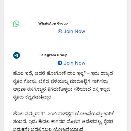
WhatsApp Group
Join Now
Telegram Group
Join Now
ಹೊಲ ಇದೆ, ಆದರೆ ಹೋಗೋಕೆ ದಾರಿ ಇಲ್ಲ” – ಇದು ರಾಜ್ಯದ
ರೈತರ ಗೋಳು. ಬೆಳೆದ ಬೆಳೆಯನ್ನು ಮಾರುಕಟ್ಟೆಗೆ ಸಾಗಿಸಲು
ಅಥವಾ ರಸಗೊಬ್ಬರ ತೆಗೆದುಕೊಳ್ಳಲು ಸರಿಯಾದ ರಸ್ತೆ ಇಲ್ಲದೆ
ರೈತರು ಕಷ್ಟಪಡುತ್ತಿದ್ದಾರೆ
ಹೊಲ ನಮ್ಮ ದಾರಿ” ಎಂಬ ಮಹತ್ವದ ಯೋಜನೆಯನ್ನು ಜಾರಿಗೆ
ತಂದಿದೆ. ಇದು ಕೇವಲ ಕಾಗದದ ಮೇಲಿನ ಆದೇಶವಲ್ಲ, ರೈತರ
ಬದುಕನ್ನೇ ಬದಲಿಸಬಲ್ಲ ಯೋಜನೆಯಾಗಿದೆ