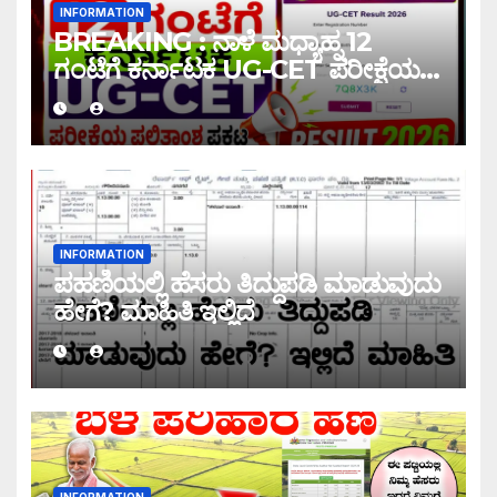
INFORMATION
BREAKING : ನಾಳೆ ಮಧ್ಯಾಹ್ನ 12
ಗಂಟೆಗೆ ಕರ್ನಾಟಕ UG-CET ಪರೀಕ್ಷೆಯ
ಫಲಿತಾಂಶ ಪ್ರಕಟ |UG-CET Result
2026
INFORMATION
ಪಹಣಿಯಲ್ಲಿ ಹೆಸರು ತಿದ್ದುಪಡಿ ಮಾಡುವುದು
ಹೇಗೆ? ಮಾಹಿತಿ ಇಲ್ಲಿದೆ
INFORMATION