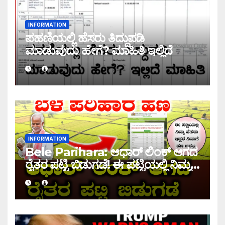
INFORMATION
ಪಹಣಿಯಲ್ಲಿ ಹೆಸರು ತಿದ್ದುಪಡಿ
ಮಾಡುವುದು ಹೇಗೆ? ಮಾಹಿತಿ ಇಲ್ಲಿದೆ
INFORMATION
Bele Parihara: ಆಧಾರ್ ಲಿಂಕ್ ಆಗದ
ರೈತರ ಪಟ್ಟಿ ಬಿಡುಗಡೆ! ಈ ಪಟ್ಟಿಯಲ್ಲಿ ನಿಮ್ಮ
ಹೆಸರು ಇದ್ದರೆ ನಿಮಗೆ ಹಣ ಜಮಾ ಆಗಲ್ಲ !