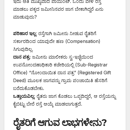
ಇದು ಅತಿ ಮುಖ್ಯವಾದ ಪಾಯಿಂಟ್. ಒಂದು ವೇಳೆ ರಸ್ತೆ
ಮಾಡಲು ಪಕ್ಕದ ಜಮೀನಿನವರ ಜಾಗ ಬೇಕಾಗಿದ್ದರೆ ಏನು
ಮಾಡುವುದು?
ಪರಿಹಾರ ಇಲ್ಲ
: ರಸ್ತೆಗಾಗಿ ಜಮೀನು ನೀಡುವ ರೈತರಿಗೆ
ಸರ್ಕಾರದಿಂದ ಯಾವುದೇ ಹಣ (Compensation)
ಸಿಗುವುದಿಲ್ಲ.
ದಾನ ಪತ್ರ:
ಜಮೀನು ಮಾಲೀಕರು ಸ್ವ-ಇಚ್ಛೆಯಿಂದ
ಉಪನೋಂದಣಾಧಿಕಾರಿ ಕಚೇರಿಯಲ್ಲಿ (Sub-Registrar
Office) “ನೋಂದಾಯಿತ ದಾನ ಪತ್ರ” (Registered Gift
Deed) ಮೂಲಕ ಜಾಗವನ್ನು ಗ್ರಾಮ ಪಂಚಾಯಿತಿ ಹೆಸರಿಗೆ
ಬರೆದುಕೊಡಬೇಕು.
ಒತ್ತಾಯವಿಲ್ಲ
: ರೈತರು ಜಾಗ ಕೊಡಲು ಒಪ್ಪದಿದ್ದರೆ, ಆ ರಸ್ತೆಯನ್ನು
ಕೈಬಿಟ್ಟು ಬೇರೆ ರಸ್ತೆ ಆಯ್ಕೆ ಮಾಡಲಾಗುತ್ತದೆ.
ರೈತರಿಗೆ ಆಗುವ ಲಾಭಗಳೇನು?