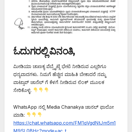
ಓದುಗರಲ್ಲಿ ವಿನಂತಿ,
ಮೀಡಿಯಾ ಚಾಣಕ್ಯ ವೆಬ್ಸೈಟ್ಗೆ ಭೇಟಿ ನೀಡಿರುವ ಎಲ್ಲರಿಗೂ
ಧನ್ಯವಾದಗಳು. ನಿಮಗೆ ಹೆಚ್ಚಿನ ಮಾಹಿತಿ ಬೇಕಾದರೆ ನಮ್ಮ
ವಾಟ್ಸಾಪ್ ಚಾನೆಲ್ ಗೆ ಕೆಳಗೆ ನೀಡಿರುವ ಲಿಂಕ್ ಮೂಲಕ
ಸೇರಿಕೊಳ್ಳಿ.
WhatsApp ನಲ್ಲಿ Media Chanakya ಚಾನಲ್ ಫಾಲೋ
ಮಾಡಿ:
https://chat.whatsapp.com/FM1qVgdNtJm5m1
M9SL0BHc?mode=ac_t