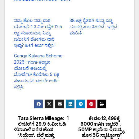
ನಮ್ಮ ಹೊಲ ನಮ್ಮ ದಾರಿ
38 ಲಕ್ಷ ರೈತರಿಗೆ ಶೂನ್ಯ ಬಡ್ಡಿ
ಯೋಜನೆ: 1 ಕಿ.ಮೀ ರಸ್ತೆಗೆ 12.5
ದರದಲ್ಲಿ ಸಾಲ ಸಿಗಲಿದೆ : ಇಲ್ಲಿದೆ
ಲಕ್ಷ ಸಹಾಯಧನ; ನಿಮ್ಮ
ಮಾಹಿತಿ
ಜಮೀನಿಗೆ ಹೋಗಲು ದಾರಿ
ಇಲ್ವಾ? ಹೀಗೆ ಅರ್ಜಿ ಸಲ್ಲಿಸಿ.!
Ganga Kalyana Scheme
2026 : ಗಂಗಾ ಕಲ್ಯಾಣ
ಯೋಜನೆ ಅಡಿಯಲ್ಲಿ
ಬೋರ್ವೆಲ್ ಕೊರೆಸಲು 5 ಲಕ್ಷ
ಸಹಾಯಧನ! ಈಗಲೇ ಅರ್ಜಿ
ಸಲ್ಲಿಸಿ.
Tata Sierra Mileage: 1
ಕೇವಲ ₹12,499ಕ್ಕೆ
ಲೀಟರ್‌ಗೆ 29.9 ಕಿ.ಮೀ ಓಡಿ
6000mAh ಬ್ಯಾಟರಿ ,
ದಾಖಲೆ ಬರೆದ ಹೊಸ
50MP ಕ್ಯಾಮೆರಾ ಇರುವ
‘ಸಿಯೆರಾ’. ಬೆಲೆ ಮತ್ತು
ಹೊಸ 5G ಸ್ಮಾರ್ಟ್ಫೋನ್