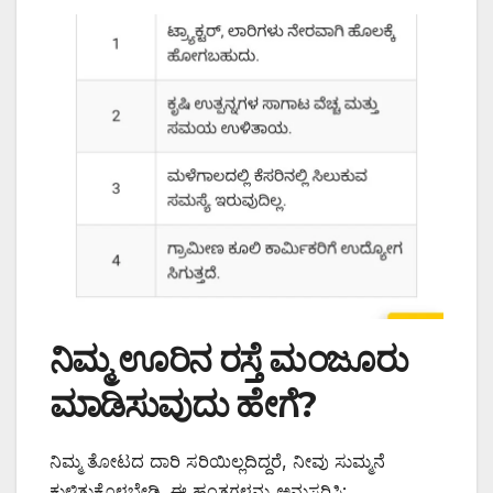
ನಿಮ್ಮ ಊರಿನ ರಸ್ತೆ ಮಂಜೂರು
ಮಾಡಿಸುವುದು ಹೇಗೆ?
ನಿಮ್ಮ ತೋಟದ ದಾರಿ ಸರಿಯಿಲ್ಲದಿದ್ದರೆ, ನೀವು ಸುಮ್ಮನೆ
ಕುಳಿತುಕೊಳ್ಳಬೇಡಿ. ಈ ಹಂತಗಳನ್ನು ಅನುಸರಿಸಿ: