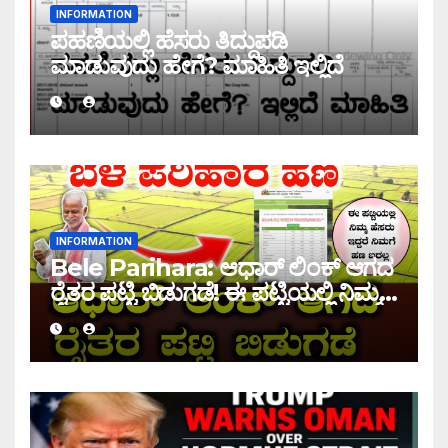
INFORMATION
ಪಹಣಿಯಲ್ಲಿ ಹೆಸರು ತಿದ್ದುಪಡಿ
ಮಾಡುವುದು ಹೇಗೆ? ಮಾಹಿತಿ ಇಲ್ಲಿದೆ
INFORMATION
Bele Parihara: ಆಧಾರ್ ಲಿಂಕ್ ಆಗದ
ರೈತರ ಪಟ್ಟಿ ಬಿಡುಗಡೆ! ಈ ಪಟ್ಟಿಯಲ್ಲಿ ನಿಮ್ಮ
ಹೆಸರು ಇದ್ದರೆ ನಿಮಗೆ ಹಣ ಜಮಾ ಆಗಲ್ಲ !