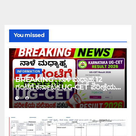
You missed
INFORMATION
BREAKING : ನಾಳೆ ಮಧ್ಯಾಹ್ನ 12
ಗಂಟೆಗೆ ಕರ್ನಾಟಕ UG-CET ಪರೀಕ್ಷೆಯ
ಫಲಿತಾಂಶ ಪ್ರಕಟ |UG-CET Result
2026