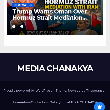
INFORMATION
Trump Warns Oman Over
Hormuz Strait Mediation
With Iran
MEDIA CHANAKYA
Proudly powered by WordPress
|
Theme:
Newsup
by
Themeansar
.
Home
About
Contact us :
Gallery
Home
MEDIA CHANAKYA