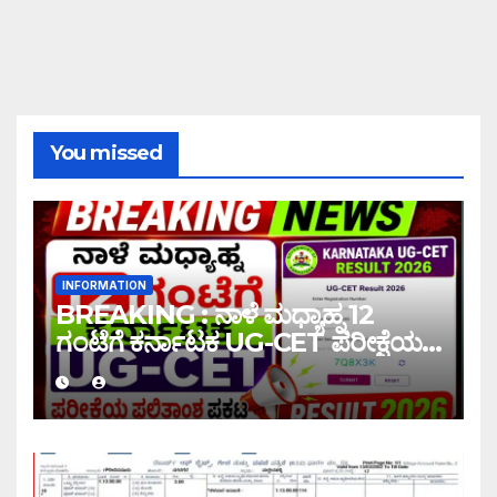
You missed
INFORMATION
BREAKING : ನಾಳೆ ಮಧ್ಯಾಹ್ನ 12
ಗಂಟೆಗೆ ಕರ್ನಾಟಕ UG-CET ಪರೀಕ್ಷೆಯ
ಫಲಿತಾಂಶ ಪ್ರಕಟ |UG-CET Result
2026