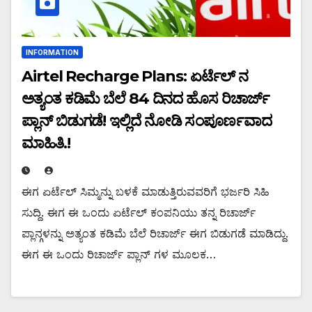
INFORMATION
Airtel Recharge Plans: ಏರ್ಟೆಲ್ ನ
ಅತ್ಯಂತ ಕಡಿಮೆ ಬೆಲೆ 84 ದಿನದ ಹೊಸ ರಿಚಾರ್ಜ್
ಪ್ಲಾನ್ ಬಿಡುಗಡೆ! ಇಲ್ಲಿದೆ ನೋಡಿ ಸಂಪೂರ್ಣವಾದ
ಮಾಹಿತಿ.!
ಈಗ ಏರ್ಟೆಲ್ ಸಿಮ್ಮನ್ನು ಬಳಕೆ ಮಾಡುತ್ತಿರುವವರಿಗೆ ಭರ್ಜರಿ ಸಿಹಿ
ಸುದ್ದಿ. ಈಗ ಈ ಒಂದು ಏರ್ಟೆಲ್ ಕಂಪನಿಯು ತನ್ನ ರಿಚಾರ್ಜ್
ಪ್ಲಾನ್ಗಳನ್ನು ಅತ್ಯಂತ ಕಡಿಮೆ ಬೆಲೆ ರಿಚಾರ್ಜ್ ಈಗ ಬಿಡುಗಡೆ ಮಾಡಿದ್ದು.
ಈಗ ಈ ಒಂದು ರಿಚಾರ್ಜ್ ಪ್ಲಾನ್ ಗಳ ಮೂಲಕ…