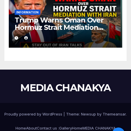
INFORMATION
Trump Warns Oman Over
Hormuz Strait Mediation
With Iran
MEDIA CHANAKYA
Proudly powered by WordPress
|
Theme:
Newsup
by
Themeansar
.
Home
About
Contact us :
Gallery
Home
MEDIA CHANAKYA