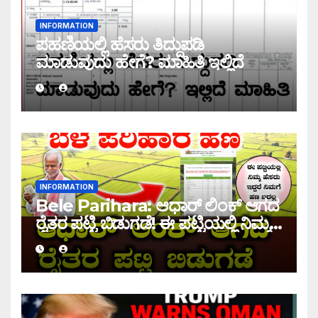
INFORMATION
ಪಹಣಿಯಲ್ಲಿ ಹೆಸರು ತಿದ್ದುಪಡಿ
ಮಾಡುವುದು ಹೇಗೆ? ಮಾಹಿತಿ ಇಲ್ಲಿದೆ
INFORMATION
Bele Parihara: ಆಧಾರ್ ಲಿಂಕ್ ಆಗದ
ರೈತರ ಪಟ್ಟಿ ಬಿಡುಗಡೆ! ಈ ಪಟ್ಟಿಯಲ್ಲಿ ನಿಮ್ಮ
ಹೆಸರು ಇದ್ದರೆ ನಿಮಗೆ ಹಣ ಜಮಾ ಆಗಲ್ಲ !