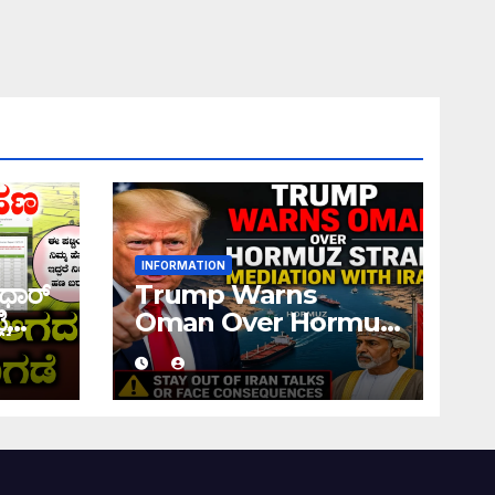
INFORMATION
ಧಾರ್
Trump Warns
ಿ
Oman Over Hormuz
 ನಿಮ್ಮ
Strait Mediation
ಹಣ
With Iran