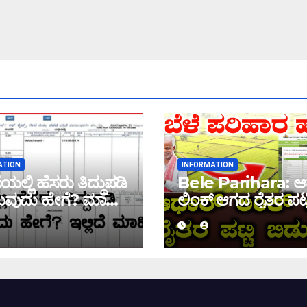
ATION
INFORMATION
ಲ್ಲಿ ಹೆಸರು ತಿದ್ದುಪಡಿ
Bele Parihara: ಆ
ವುದು ಹೇಗೆ? ಮಾಹಿತಿ
ಲಿಂಕ್ ಆಗದ ರೈತರ ಪಟ್ಟ
ಬಿಡುಗಡೆ! ಈ ಪಟ್ಟಿಯಲ್ಲಿ
ಹೆಸರು ಇದ್ದರೆ ನಿಮಗೆ 
ಜಮಾ ಆಗಲ್ಲ !