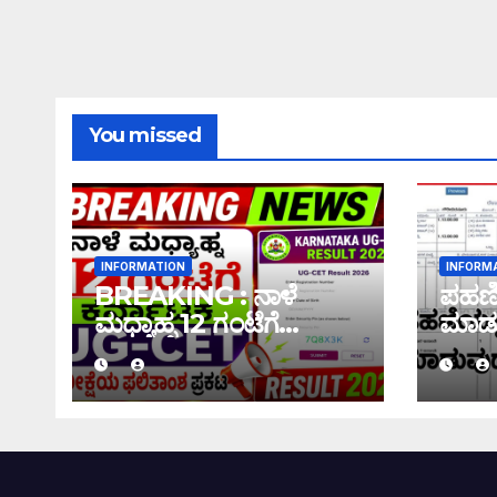
You missed
INFORMATION
INFORM
BREAKING : ನಾಳೆ
ಪಹಣಿಯ
ಮಧ್ಯಾಹ್ನ 12 ಗಂಟೆಗೆ
ಮಾಡು
ಕರ್ನಾಟಕ UG-CET
ಇಲ್ಲಿದೆ
ಪರೀಕ್ಷೆಯ ಫಲಿತಾಂಶ ಪ್ರಕಟ
|UG-CET Result 2026