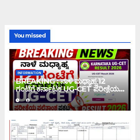
You missed
INFORMATION
BREAKING : ನಾಳೆ ಮಧ್ಯಾಹ್ನ 12
ಗಂಟೆಗೆ ಕರ್ನಾಟಕ UG-CET ಪರೀಕ್ಷೆಯ
ಫಲಿತಾಂಶ ಪ್ರಕಟ |UG-CET Result
2026