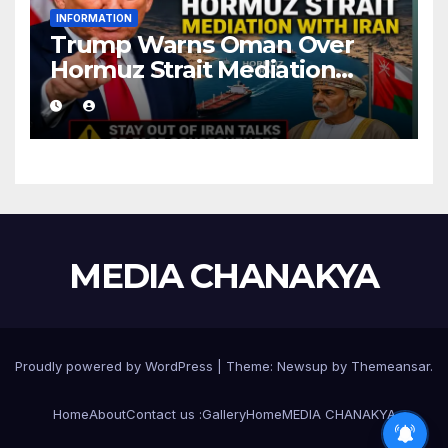
INFORMATION
Trump Warns Oman Over
Hormuz Strait Mediation
With Iran
MEDIA CHANAKYA
Proudly powered by WordPress
|
Theme:
Newsup
by
Themeansar
.
Home
About
Contact us :
Gallery
Home
MEDIA CHANAKYA