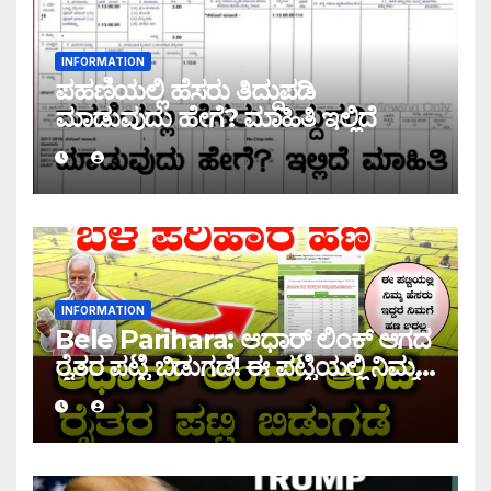
INFORMATION
ಪಹಣಿಯಲ್ಲಿ ಹೆಸರು ತಿದ್ದುಪಡಿ
ಮಾಡುವುದು ಹೇಗೆ? ಮಾಹಿತಿ ಇಲ್ಲಿದೆ
INFORMATION
Bele Parihara: ಆಧಾರ್ ಲಿಂಕ್ ಆಗದ
ರೈತರ ಪಟ್ಟಿ ಬಿಡುಗಡೆ! ಈ ಪಟ್ಟಿಯಲ್ಲಿ ನಿಮ್ಮ
ಹೆಸರು ಇದ್ದರೆ ನಿಮಗೆ ಹಣ ಜಮಾ ಆಗಲ್ಲ !