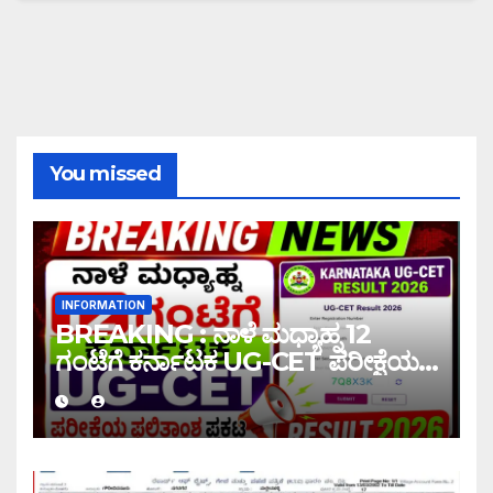
You missed
INFORMATION
BREAKING : ನಾಳೆ ಮಧ್ಯಾಹ್ನ 12
ಗಂಟೆಗೆ ಕರ್ನಾಟಕ UG-CET ಪರೀಕ್ಷೆಯ
ಫಲಿತಾಂಶ ಪ್ರಕಟ |UG-CET Result
2026