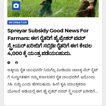
INFORMATION
Spreyar Subsidy Good News For
Farmars: ಈಗ ರೈತರಿಗೆ ಹೈ ಪ್ರೇಶರ್ ಪವರ್
ಸ್ಪ್ರೇಯರ್ ಖರೀದಿಗೆ ಸಬ್ಸಿಡಿ! ರೈತರಿಗೆ ಈಗ ಕೇವಲ
4,000 ಕ್ಕೆ ಯಂತ್ರ ಪಡೆಯಬಹುದು.
ಆತ್ಮೀಯ ರೈತ ಬಾಂಧವರೇ ನಿಮಗೆಲ್ಲ ಮೀಡಿಯಾ ಚಾಣಕ್ಯ ವೆಬ್ ಸೈಟ್
ಗೆ ಸುಸ್ವಾಗತಈಗ ನಮ್ಮ ಕರ್ನಾಟಕದ ರೈತ ಬಾಂಧವರಿಗೆ ಇದೊಂದು
ಸಿಹಿ ಸುದ್ದಿ ಎಂದು ಹೇಳಬಹುದು. ಹೀಗೆ ಕೃಷಿ ಯಾಂತ್ರಿಕರಣ
ಯೋಜನೆ ಅಡಿಯಲ್ಲಿ ಈಗ ಹೈ ಪ್ರಶರ್ ಪವರ್ ಸ್ಪ್ರೇಯರ್ ಖರೀದಿಗೆ…