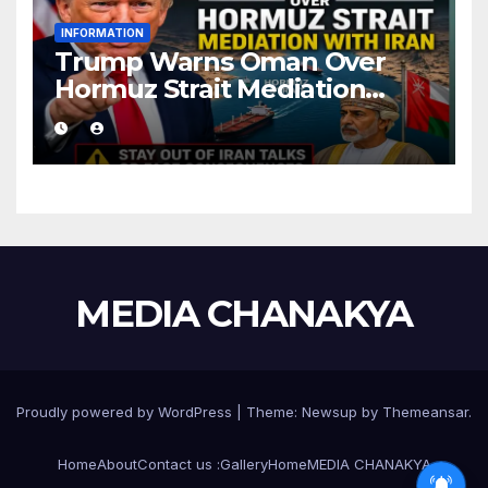
INFORMATION
Trump Warns Oman Over
Hormuz Strait Mediation
With Iran
MEDIA CHANAKYA
Proudly powered by WordPress
|
Theme:
Newsup
by
Themeansar
.
Home
About
Contact us :
Gallery
Home
MEDIA CHANAKYA