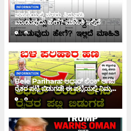
INFORMATION
ಪಹಣಿಯಲ್ಲಿ ಹೆಸರು ತಿದ್ದುಪಡಿ
ಮಾಡುವುದು ಹೇಗೆ? ಮಾಹಿತಿ ಇಲ್ಲಿದೆ
INFORMATION
Bele Parihara: ಆಧಾರ್ ಲಿಂಕ್ ಆಗದ
ರೈತರ ಪಟ್ಟಿ ಬಿಡುಗಡೆ! ಈ ಪಟ್ಟಿಯಲ್ಲಿ ನಿಮ್ಮ
ಹೆಸರು ಇದ್ದರೆ ನಿಮಗೆ ಹಣ ಜಮಾ ಆಗಲ್ಲ !