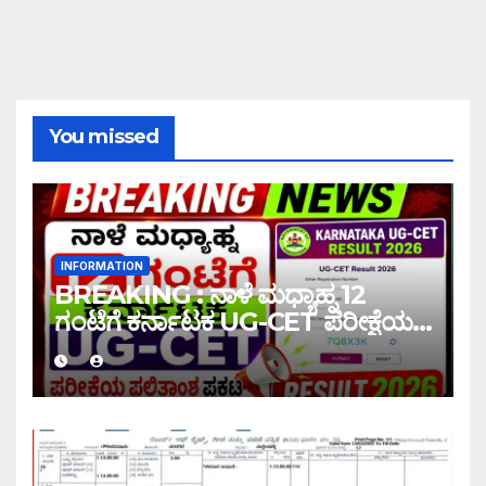
You missed
INFORMATION
BREAKING : ನಾಳೆ ಮಧ್ಯಾಹ್ನ 12
ಗಂಟೆಗೆ ಕರ್ನಾಟಕ UG-CET ಪರೀಕ್ಷೆಯ
ಫಲಿತಾಂಶ ಪ್ರಕಟ |UG-CET Result
2026