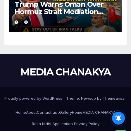
Trump Warns Oman Over
Hormuz Strait Mediation
With Iran
MEDIA CHANAKYA
Proudly powered by WordPress
|
Theme:
Newsup
by
Themeansar
.
Home
About
Contact us :
Gallery
Home
MEDIA CHANAKYA
Raita Nidhi Application Privacy Policy