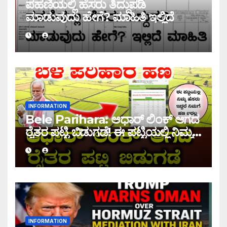
ಪಹಣಿಯಲ್ಲಿ ಹೆಸರು ತಿದ್ದುಪಡಿ
ಮಾಡುವುದು ಹೇಗೆ? ಮಾಹಿತಿ ಇಲ್ಲಿದೆ
INFORMATION
Bele Parihara: ಆಧಾರ್ ಲಿಂಕ್ ಆಗದ
ರೈತರ ಪಟ್ಟಿ ಬಿಡುಗಡೆ! ಈ ಪಟ್ಟಿಯಲ್ಲಿ ನಿಮ್ಮ
ಹೆಸರು ಇದ್ದರೆ ನಿಮಗೆ ಹಣ ಜಮಾ ಆಗಲ್ಲ !
INFORMATION