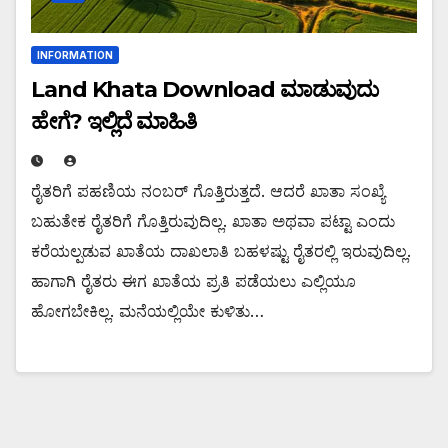
INFORMATION
Land Khata Download ಮಾಡುವುದು
ಹೇಗೆ? ಇಲ್ಲಿದೆ ಮಾಹಿತಿ
ರೈತರಿಗೆ ಪಹಣಿಯ ನಂಬರ್ ಗೊತ್ತಿರುತ್ತದೆ. ಆದರೆ ಖಾತಾ ಸಂಖ್ಯೆ
ಬಹುತೇಕ ರೈತರಿಗೆ ಗೊತ್ತಿರುವುದಿಲ್ಲ. ಖಾತಾ ಅಥವಾ ಪಟ್ಟಾ ಎಂದು
ಕರೆಯಲ್ಪಡುವ ಖಾತೆಯ ದಾಖಲಾತಿ ಬಹಳಷ್ಟು ರೈತರಲ್ಲಿ ಇರುವುದಿಲ್ಲ.
ಹಾಗಾಗಿ ರೈತರು ಈಗ ಖಾತೆಯ ಪ್ರತಿ ಪಡೆಯಲು ಎಲ್ಲಿಯೂ
ಹೋಗಬೇಕಿಲ್ಲ. ಮನೆಯಲ್ಲಿಯೇ ಕುಳಿತು…