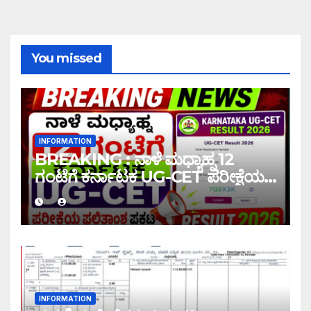
You missed
INFORMATION
BREAKING : ನಾಳೆ ಮಧ್ಯಾಹ್ನ 12
ಗಂಟೆಗೆ ಕರ್ನಾಟಕ UG-CET ಪರೀಕ್ಷೆಯ
ಫಲಿತಾಂಶ ಪ್ರಕಟ |UG-CET Result
2026
INFORMATION