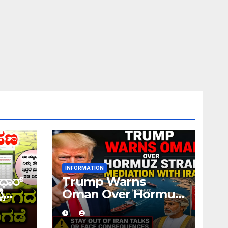
INFORMATION
ಧಾರ್
Trump Warns
ಿ
Oman Over Hormuz
 ನಿಮ್ಮ
Strait Mediation
ಹಣ
With Iran