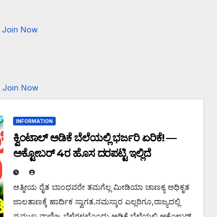
Join Now
Join Now
INFORMATION
ಕ್ವಿಂಟಾಲ್‌ ಅಡಿಕೆ ಬೆಲೆಯಲ್ಲಿ ಭರ್ಜರಿ ಏರಿಕೆ! —
ಅಕ್ಟೋಬರ್ 4ರ ಹೊಸ ದರಪಟ್ಟಿ ಇಲ್ಲಿದೆ
ಆತ್ಮೀಯ ರೈತ ಬಾಂಧವರೇ ತಮಗೆಲ್ಲ ಮೀಡಿಯಾ ಚಾಣಕ್ಯ ಅಧಿಕೃತ
ಜಾಲತಾಣಕ್ಕೆ ಹಾರ್ದಿಕ ಸ್ವಾಗತ.ನಮಸ್ಕಾರ ಎಲ್ಲರಿಗೂ,ರಾಜ್ಯದಲ್ಲಿ
ಪ್ರಮುಖ ವಾಣಿಜ್ಯ ಬೆಳೆಗಳಲ್ಲೊಂದು ಅಡಿಕೆ ಬೆಲೆಯಲ್ಲಿ ಅಕ್ಟೋಬರ್