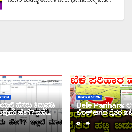
ನಿರ್ಧಾರ ಮಾಡಿದ್ದು ಅದರಂತೆ ಒಂದು ಘೋಷಣೆಯನ್ನ ಕೂಡ…
ATION
INFORMATION
ಲ್ಲಿ ಹೆಸರು ತಿದ್ದುಪಡಿ
Bele Parihara: ಆ
ವುದು ಹೇಗೆ? ಮಾಹಿತಿ
ಲಿಂಕ್ ಆಗದ ರೈತರ ಪಟ್ಟ
ಬಿಡುಗಡೆ! ಈ ಪಟ್ಟಿಯಲ್ಲಿ
ಹೆಸರು ಇದ್ದರೆ ನಿಮಗೆ 