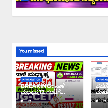
You missed
INFORMATION
INFORM
BREAKING : ನಾಳೆ
ಪಹಣಿಯ
ಮಧ್ಯಾಹ್ನ 12 ಗಂಟೆಗೆ
ಮಾಡು
ಕರ್ನಾಟಕ UG-CET
ಇಲ್ಲಿದೆ
ಪರೀಕ್ಷೆಯ ಫಲಿತಾಂಶ ಪ್ರಕಟ