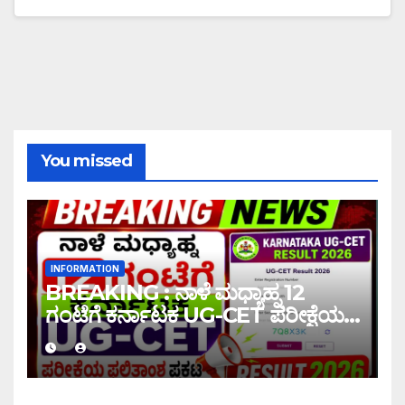
You missed
INFORMATION
BREAKING : ನಾಳೆ ಮಧ್ಯಾಹ್ನ 12
ಗಂಟೆಗೆ ಕರ್ನಾಟಕ UG-CET ಪರೀಕ್ಷೆಯ
ಫಲಿತಾಂಶ ಪ್ರಕಟ |UG-CET Result
2026