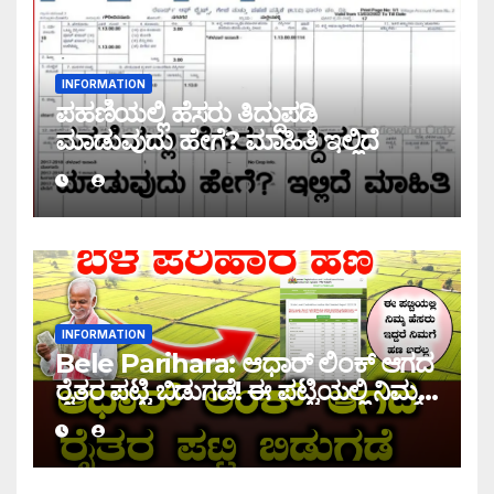
INFORMATION
ಪಹಣಿಯಲ್ಲಿ ಹೆಸರು ತಿದ್ದುಪಡಿ
ಮಾಡುವುದು ಹೇಗೆ? ಮಾಹಿತಿ ಇಲ್ಲಿದೆ
INFORMATION
Bele Parihara: ಆಧಾರ್ ಲಿಂಕ್ ಆಗದ
ರೈತರ ಪಟ್ಟಿ ಬಿಡುಗಡೆ! ಈ ಪಟ್ಟಿಯಲ್ಲಿ ನಿಮ್ಮ
ಹೆಸರು ಇದ್ದರೆ ನಿಮಗೆ ಹಣ ಜಮಾ ಆಗಲ್ಲ !