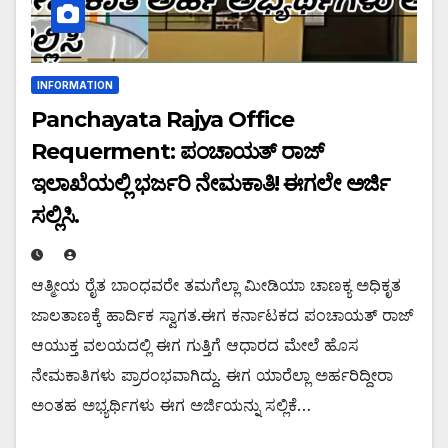
INFORMATION
Panchayata Rajya Office
Requerment: ಪಂಚಾಯತ್ ರಾಜ್
ಇಲಾಖೆಯಲ್ಲಿ ಭರ್ಜರಿ ನೇಮಕಾತಿ! ಈಗಲೇ ಅರ್ಜಿ
ಸಲ್ಲಿಸಿ.
ಆತ್ಮೀಯ ರೈತ ಬಾಂಧವರೇ ತಮಗೆಲ್ಲಾ ಮೀಡಿಯಾ ಚಾಣಕ್ಯ ಅಧಿಕೃತ
ಜಾಲತಾಣಕ್ಕೆ ಹಾರ್ದಿಕ ಸ್ವಾಗತ.ಈಗ ಕರ್ನಾಟಕದ ಪಂಚಾಯತ್ ರಾಜ್
ಆಯುಕ್ತ ವಲಯದಲ್ಲಿ ಈಗ ಗುತ್ತಿಗೆ ಆಧಾರದ ಮೇಲೆ ಹೊಸ
ನೇಮಕಾತಿಗಳು ಪ್ರಾರಂಭವಾಗಿದ್ದು. ಈಗ ಯಾರೆಲ್ಲಾ ಅರ್ಹರಿದ್ದೀರಾ
ಅಂತಹ ಅಭ್ಯರ್ಥಿಗಳು ಈಗ ಅರ್ಜಿಯನ್ನು ಸಲ್ಲಿಕೆ…