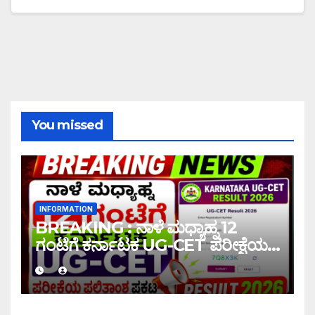
You missed
INFORMATION
BREAKING : ನಾಳೆ ಮಧ್ಯಾಹ್ನ 12
ಗಂಟೆಗೆ ಕರ್ನಾಟಕ UG-CET ಪರೀಕ್ಷೆಯ
ಫಲಿತಾಂಶ ಪ್ರಕಟ |UG-CET Result
2026