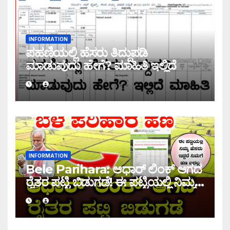
INFORMATION
ಪಹಣಿಯಲ್ಲಿ ಹೆಸರು ತಿದ್ದುಪಡಿ
ಮಾಡುವುದು ಹೇಗೆ? ಮಾಹಿತಿ ಇಲ್ಲಿದೆ
INFORMATION
Bele Parihara: ಆಧಾರ್ ಲಿಂಕ್ ಆಗದ
ರೈತರ ಪಟ್ಟಿ ಬಿಡುಗಡೆ! ಈ ಪಟ್ಟಿಯಲ್ಲಿ ನಿಮ್ಮ
ಹೆಸರು ಇದ್ದರೆ ನಿಮಗೆ ಹಣ ಜಮಾ ಆಗಲ್ಲ !