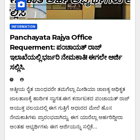
INFORMATION
Panchayata Rajya Office
Requerment: ಪಂಚಾಯತ್ ರಾಜ್
ಇಲಾಖೆಯಲ್ಲಿ ಭರ್ಜರಿ ನೇಮಕಾತಿ! ಈಗಲೇ ಅರ್ಜಿ
ಸಲ್ಲಿಸಿ.
ಆತ್ಮೀಯ ರೈತ ಬಾಂಧವರೇ ತಮಗೆಲ್ಲಾ ಮೀಡಿಯಾ ಚಾಣಕ್ಯ ಅಧಿಕೃತ
ಜಾಲತಾಣಕ್ಕೆ ಹಾರ್ದಿಕ ಸ್ವಾಗತ.ಈಗ ಕರ್ನಾಟಕದ ಪಂಚಾಯತ್ ರಾಜ್
ಆಯುಕ್ತ ವಲಯದಲ್ಲಿ ಈಗ ಗುತ್ತಿಗೆ ಆಧಾರದ ಮೇಲೆ ಹೊಸ
ನೇಮಕಾತಿಗಳು ಪ್ರಾರಂಭವಾಗಿದ್ದು. ಈಗ ಯಾರೆಲ್ಲಾ ಅರ್ಹರಿದ್ದೀರಾ
ಅಂತಹ ಅಭ್ಯರ್ಥಿಗಳು ಈಗ ಅರ್ಜಿಯನ್ನು ಸಲ್ಲಿಕೆ…