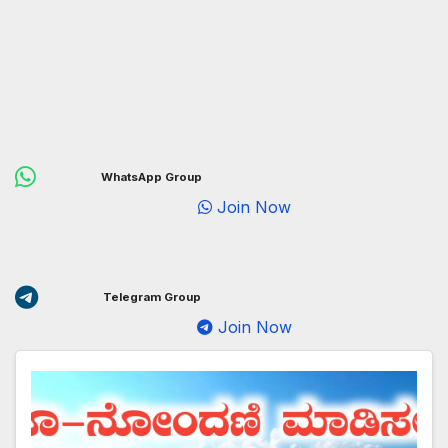
WhatsApp Group
Join Now
Telegram Group
Join Now