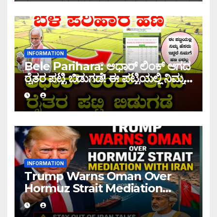
INFORMATION
Bele Parihara: ಆಧಾರ್ ಲಿಂಕ್ ಆಗದ
ರೈತರ ಪಟ್ಟಿ ಬಿಡುಗಡೆ! ಈ ಪಟ್ಟಿಯಲ್ಲಿ ನಿಮ್ಮ
ಹೆಸರು ಇದ್ದರೆ ನಿಮಗೆ ಹಣ ಜಮಾ ಆಗಲ್ಲ !
INFORMATION
Trump Warns Oman Over
Hormuz Strait Mediation
With Iran