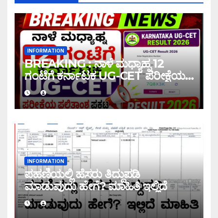
INFORMATION
BREAKING : ನಾಳೆ ಮಧ್ಯಾಹ್ನ 12
ಗಂಟೆಗೆ ಕರ್ನಾಟಕ UG-CET ಪರೀಕ್ಷೆಯ
ಫಲಿತಾಂಶ ಪ್ರಕಟ |UG-CET Result
2026
INFORMATION
ಪಹಣಿಯಲ್ಲಿ ಹೆಸರು ತಿದ್ದುಪಡಿ
ಮಾಡುವುದು ಹೇಗೆ? ಮಾಹಿತಿ ಇಲ್ಲಿದೆ