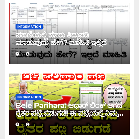
INFORMATION
ಪಹಣಿಯಲ್ಲಿ ಹೆಸರು ತಿದ್ದುಪಡಿ
ಮಾಡುವುದು ಹೇಗೆ? ಮಾಹಿತಿ ಇಲ್ಲಿದೆ
INFORMATION
Bele Parihara: ಆಧಾರ್ ಲಿಂಕ್ ಆಗದ
ರೈತರ ಪಟ್ಟಿ ಬಿಡುಗಡೆ! ಈ ಪಟ್ಟಿಯಲ್ಲಿ ನಿಮ್ಮ
ಹೆಸರು ಇದ್ದರೆ ನಿಮಗೆ ಹಣ ಜಮಾ ಆಗಲ್ಲ !