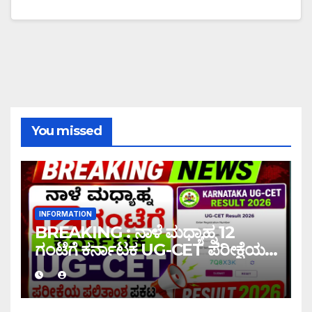
You missed
INFORMATION
BREAKING : ನಾಳೆ ಮಧ್ಯಾಹ್ನ 12
ಗಂಟೆಗೆ ಕರ್ನಾಟಕ UG-CET ಪರೀಕ್ಷೆಯ
ಫಲಿತಾಂಶ ಪ್ರಕಟ |UG-CET Result
2026