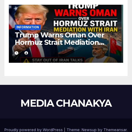
INFORMATION
Trump Warns Oman Over
Hormuz Strait Mediation
With Iran
MEDIA CHANAKYA
Proudly powered by WordPress
|
Theme:
Newsup
by
Themeansar
.