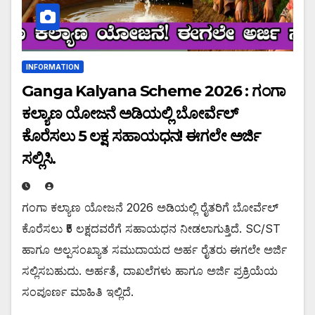
INFORMATION
Ganga Kalyana Scheme 2026 : ಗಂಗಾ
ಕಲ್ಯಾಣ ಯೋಜನೆ ಅಡಿಯಲ್ಲಿ ಬೋರ್ವೆಲ್
ಕೊರೆಸಲು 5 ಲಕ್ಷ ಸಹಾಯಧನ! ಈಗಲೇ ಅರ್ಜಿ
ಸಲ್ಲಿಸಿ.
ಗಂಗಾ ಕಲ್ಯಾಣ ಯೋಜನೆ 2026 ಅಡಿಯಲ್ಲಿ ರೈತರಿಗೆ ಬೋರ್ವೆಲ್
ಕೊರೆಸಲು ₹5 ಲಕ್ಷದವರೆಗೆ ಸಹಾಯಧನ ನೀಡಲಾಗುತ್ತಿದೆ. SC/ST
ಹಾಗೂ ಅಲ್ಪಸಂಖ್ಯಾತ ಸಮುದಾಯದ ಅರ್ಹ ರೈತರು ಈಗಲೇ ಅರ್ಜಿ
ಸಲ್ಲಿಸಬಹುದು. ಅರ್ಹತೆ, ದಾಖಲೆಗಳು ಹಾಗೂ ಅರ್ಜಿ ಪ್ರಕ್ರಿಯೆಯ
ಸಂಪೂರ್ಣ ಮಾಹಿತಿ ಇಲ್ಲಿದೆ.