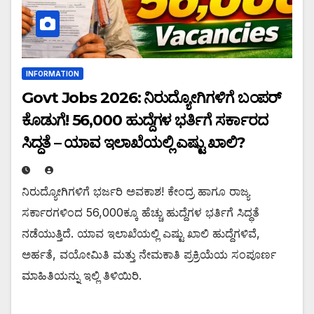
INFORMATION
Govt Jobs 2026: ನಿರುದ್ಯೋಗಿಗಳಿಗೆ ಬಂಪರ್
ಕೊಡುಗೆ! 56,000 ಹುದ್ದೆಗಳ ಭರ್ತಿಗೆ ಸರ್ಕಾರದ
ಸಿದ್ಧತೆ – ಯಾವ ಇಲಾಖೆಯಲ್ಲಿ ಎಷ್ಟು ಖಾಲಿ?
ನಿರುದ್ಯೋಗಿಗಳಿಗೆ ಭರ್ಜರಿ ಅವಕಾಶ! ಕೇಂದ್ರ ಹಾಗೂ ರಾಜ್ಯ
ಸರ್ಕಾರಗಳಿಂದ 56,000ಕ್ಕೂ ಹೆಚ್ಚು ಹುದ್ದೆಗಳ ಭರ್ತಿಗೆ ಸಿದ್ಧತೆ
ನಡೆಯುತ್ತಿದೆ. ಯಾವ ಇಲಾಖೆಯಲ್ಲಿ ಎಷ್ಟು ಖಾಲಿ ಹುದ್ದೆಗಳಿವೆ,
ಅರ್ಹತೆ, ವಯೋಮಿತಿ ಮತ್ತು ನೇಮಕಾತಿ ಪ್ರಕ್ರಿಯೆಯ ಸಂಪೂರ್ಣ
ಮಾಹಿತಿಯನ್ನು ಇಲ್ಲಿ ತಿಳಿಯಿರಿ.