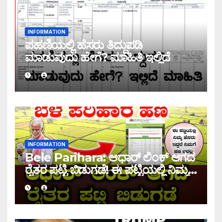
INFORMATION
ಪಹಣಿಯಲ್ಲಿ ಹೆಸರು ತಿದ್ದುಪಡಿ
ಮಾಡುವುದು ಹೇಗೆ? ಮಾಹಿತಿ ಇಲ್ಲಿದೆ
INFORMATION
Bele Parihara: ಆಧಾರ್ ಲಿಂಕ್ ಆಗದ
ರೈತರ ಪಟ್ಟಿ ಬಿಡುಗಡೆ! ಈ ಪಟ್ಟಿಯಲ್ಲಿ ನಿಮ್ಮ
ಹೆಸರು ಇದ್ದರೆ ನಿಮಗೆ ಹಣ ಜಮಾ ಆಗಲ್ಲ !