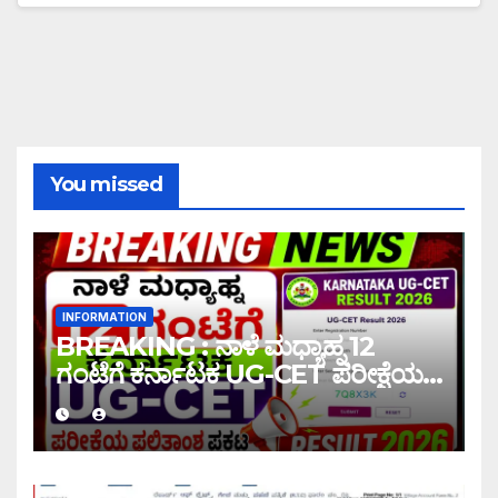
You missed
INFORMATION
BREAKING : ನಾಳೆ ಮಧ್ಯಾಹ್ನ 12
ಗಂಟೆಗೆ ಕರ್ನಾಟಕ UG-CET ಪರೀಕ್ಷೆಯ
ಫಲಿತಾಂಶ ಪ್ರಕಟ |UG-CET Result
2026