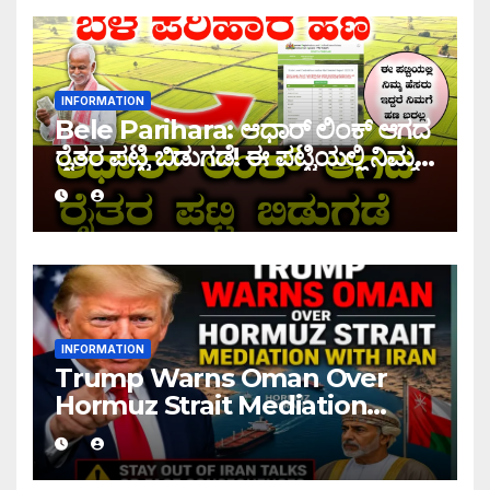
INFORMATION
Bele Parihara: ಆಧಾರ್ ಲಿಂಕ್ ಆಗದ
ರೈತರ ಪಟ್ಟಿ ಬಿಡುಗಡೆ! ಈ ಪಟ್ಟಿಯಲ್ಲಿ ನಿಮ್ಮ
ಹೆಸರು ಇದ್ದರೆ ನಿಮಗೆ ಹಣ ಜಮಾ ಆಗಲ್ಲ !
INFORMATION
Trump Warns Oman Over
Hormuz Strait Mediation
With Iran