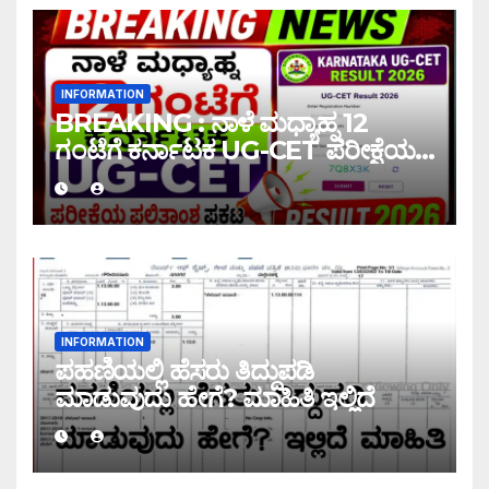
INFORMATION
BREAKING : ನಾಳೆ ಮಧ್ಯಾಹ್ನ 12
ಗಂಟೆಗೆ ಕರ್ನಾಟಕ UG-CET ಪರೀಕ್ಷೆಯ
ಫಲಿತಾಂಶ ಪ್ರಕಟ |UG-CET Result
2026
INFORMATION
ಪಹಣಿಯಲ್ಲಿ ಹೆಸರು ತಿದ್ದುಪಡಿ
ಮಾಡುವುದು ಹೇಗೆ? ಮಾಹಿತಿ ಇಲ್ಲಿದೆ