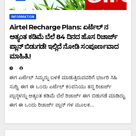
INFORMATION
Airtel Recharge Plans: ಏರ್ಟೆಲ್ ನ
ಅತ್ಯಂತ ಕಡಿಮೆ ಬೆಲೆ 84 ದಿನದ ಹೊಸ ರಿಚಾರ್ಜ್
ಪ್ಲಾನ್ ಬಿಡುಗಡೆ! ಇಲ್ಲಿದೆ ನೋಡಿ ಸಂಪೂರ್ಣವಾದ
ಮಾಹಿತಿ.!
ಈಗ ಏರ್ಟೆಲ್ ಸಿಮ್ಮನ್ನು ಬಳಕೆ ಮಾಡುತ್ತಿರುವವರಿಗೆ ಭರ್ಜರಿ ಸಿಹಿ
ಸುದ್ದಿ. ಈಗ ಈ ಒಂದು ಏರ್ಟೆಲ್ ಕಂಪನಿಯು ತನ್ನ ರಿಚಾರ್ಜ್
ಪ್ಲಾನ್ಗಳನ್ನು ಅತ್ಯಂತ ಕಡಿಮೆ ಬೆಲೆ ರಿಚಾರ್ಜ್ ಈಗ ಬಿಡುಗಡೆ ಮಾಡಿದ್ದು.
ಈಗ ಈ ಒಂದು ರಿಚಾರ್ಜ್ ಪ್ಲಾನ್ ಗಳ ಮೂಲಕ…